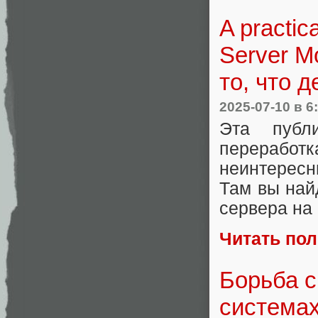
A practic
Server M
то, что 
2025-07-10
в 6
Эта публ
переработ
неинтересн
Там вы най
сервера на 
Читать по
Борьба с
системах