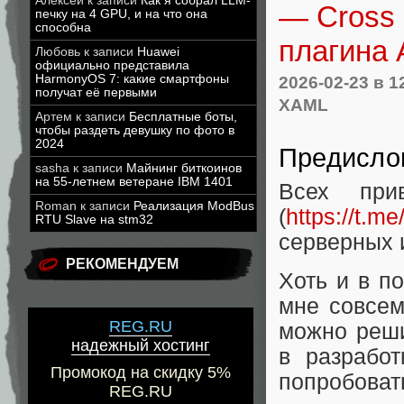
Алексей
к записи
Как я собрал LLM-
— Cross 
печку на 4 GPU, и на что она
способна
плагина 
Любовь
к записи
Huawei
официально представила
HarmonyOS 7: какие смартфоны
2026-02-23
в 1
получат её первыми
XAML
Артем
к записи
Бесплатные боты,
чтобы раздеть девушку по фото в
2024
Предисло
sasha
к записи
Майнинг биткоинов
на 55-летнем ветеране IBM 1401
Всех при
Roman
к записи
Реализация ModBus
(
https://t.me
RTU Slave на stm32
серверных 
РЕКОМЕНДУЕМ
Хоть и в п
мне совсем
REG.RU
можно реши
надежный хостинг
в разрабо
Промокод на скидку 5%
попробовать
REG.RU