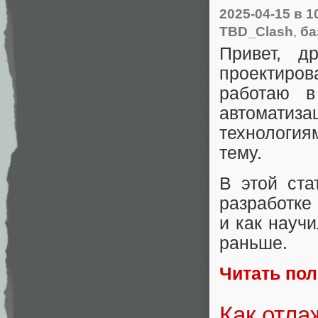
2025-04-15
в 1
TBD_Clash
,
ба
Привет, д
проектиров
работаю в
автоматиз
технология
тему.
В этой ста
разработке
и как науч
раньше.
Читать по
Как отла