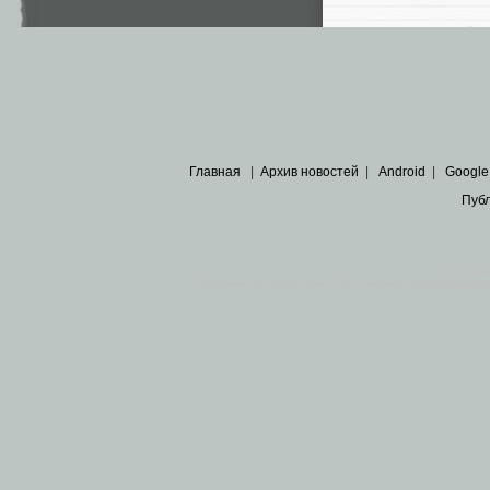
Главная
|
Архив новостей
|
Android
|
Google
Пуб
Все пра
Основными материалами сайта являются
архивные ко