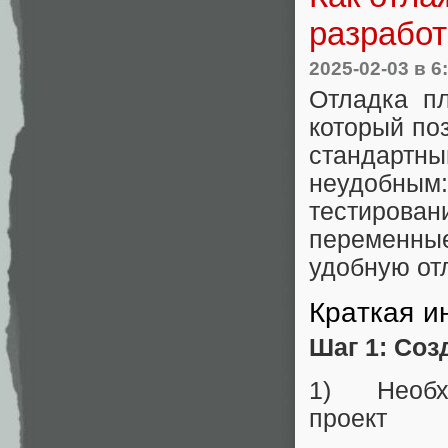
разработ
2025-02-03
в 6
Отладка пл
который по
стандартн
неудобным
тестирова
переменные
удобную отл
Краткая и
Шаг 1: Соз
1) Необход
проект