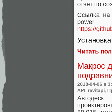
отчет по с
Ссылка на 
p
https://git
Установка
Читать по
Макрос д
подравн
2018-04-06
в 3
API
,
revitapi
,
П
Автодес
проектиро