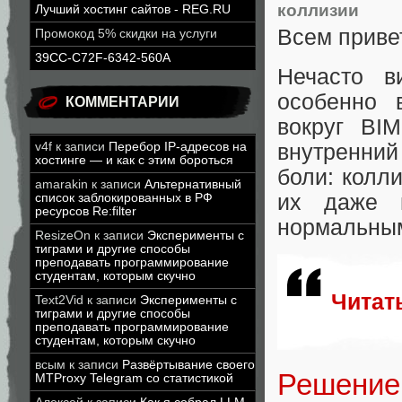
коллизии
Лучший хостинг сайтов - REG.RU
Всем приве
Промокод 5% скидки на услуги
39CC-C72F-6342-560A
Нечасто в
особенно 
КОММЕНТАРИИ
вокруг BI
внутренний
v4f
к записи
Перебор IP-адресов на
хостинге — и как с этим бороться
боли: колли
amarakin
к записи
Альтернативный
их даже и
список заблокированных в РФ
ресурсов Re:filter
нормальным
ResizeOn
к записи
Эксперименты с
тиграми и другие способы
преподавать программирование
студентам, которым скучно
Читат
Text2Vid
к записи
Эксперименты с
тиграми и другие способы
преподавать программирование
студентам, которым скучно
всым
к записи
Развёртывание своего
Решение 
MTProxy Telegram со статистикой