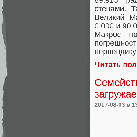
89,915 гр
стенами. Т
Великий М
0,000 и 90,
Макрос по
погрешност
перпендику
Читать по
Семейств
загружае
2017-08-03
в 1