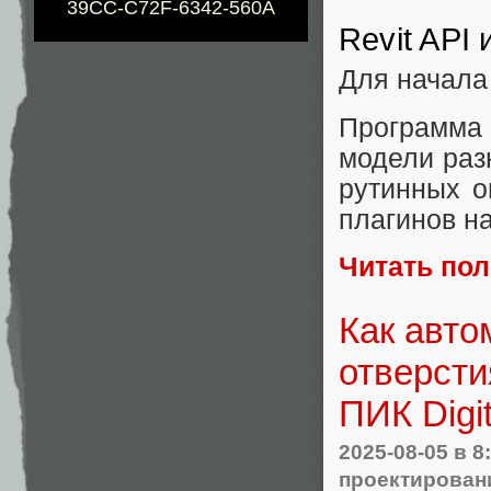
39CC-C72F-6342-560A
Revit API 
Для начала
Программа 
модели раз
рутинных о
плагинов на
Читать по
Как авто
отверсти
ПИК Digit
2025-08-05
в 8
проектирован