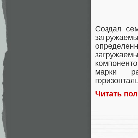
Создал сем
загружаемы
определенн
загружае
компоненто
марки ра
горизонтал
Читать по