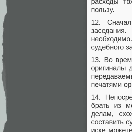
расходы то
пользу.
12. Снача
заседания.
необходимо
судебного з
13. Во вре
оригиналы д
передаваем
печатями ор
14. Непоср
брать из м
делам, схо
составить с
иске можете