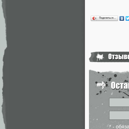
Поделиться…
* - обя