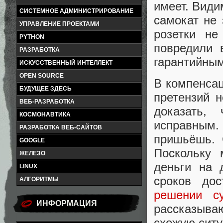
имеет. Види
СИСТЕМНОЕ АДМИНИСТРИРОВАНИЕ
самокат не 
УПРАВЛЕНИЕ ПРОЕКТАМИ
розетки не
PYTHON
повредили 
РАЗРАБОТКА
гарантийным
ИСКУССТВЕННЫЙ ИНТЕЛЛЕКТ
OPEN SOURCE
В компенсац
БУДУЩЕЕ ЗДЕСЬ
претензий 
ВЕБ-РАЗРАБОТКА
доказать,
КОСМОНАВТИКА
исправным
РАЗРАБОТКА ВЕБ-САЙТОВ
пришьёшь. 
GOOGLE
Поскольку 
ЖЕЛЕЗО
деньги на 
LINUX
сроков до
АЛГОРИТМЫ
решении с
ИНФОРМАЦИЯ
рассказыва
схожую сит