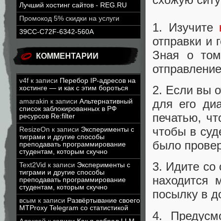
Лучший хостинг сайтов - REG.RU
Промокод 5% скидки на услуги
1. Изучите
39CC-C72F-6342-560A
отправки и 
Зная о том
КОММЕНТАРИИ
отправление
v4f
к записи
Перебор IP-адресов на
2. Если вы 
хостинге — и как с этим бороться
для его ди
amarakin
к записи
Альтернативный
список заблокированных в РФ
печатью, чт
ресурсов Re:filter
чтобы в суд
ResizeOn
к записи
Эксперименты с
тиграми и другие способы
было провер
преподавать программирование
студентам, которым скучно
3. Идите со
Text2Vid
к записи
Эксперименты с
тиграми и другие способы
находится 
преподавать программирование
студентам, которым скучно
посылку в д
всым
к записи
Развёртывание своего
MTProxy Telegram со статистикой
4. Предусм