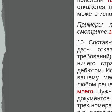
откажется 
можете исп
Примеры т
смотрите
10. Состав
даты отка
требований
ничего ст
дебютом. Ис
вашему мес
любом решен
моего
. Нужн
документов.
трек-номера