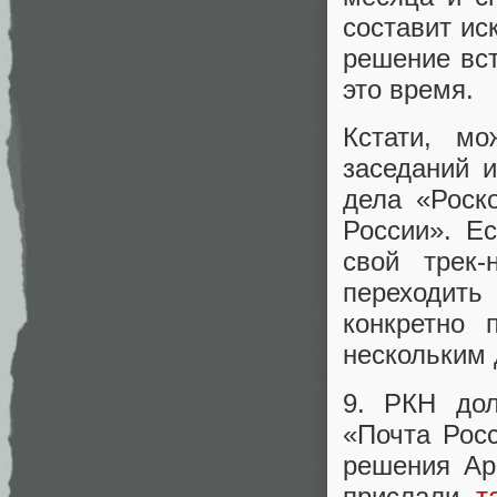
составит иск
решение вст
это время.
Кстати, м
заседаний 
дела «Роск
России». Е
свой трек
переходить
конкретно 
нескольким 
9. РКН до
«Почта Росс
решения Ар
прислали
т