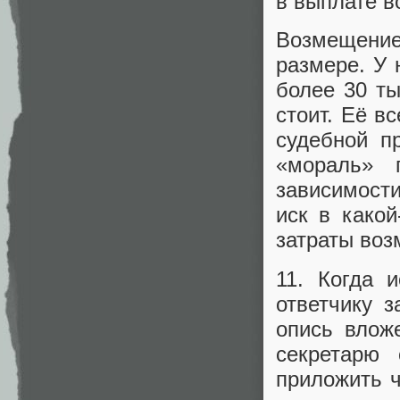
в выплате в
Возмещени
размере. У 
более 30 т
стоит. Её в
судебной п
«мораль» 
зависимости
иск в какой
затраты воз
11. Когда 
ответчику 
опись влож
секретарю
приложить ч