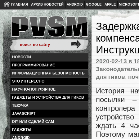
ГЛАВНАЯ
АРХИВ НОВОСТЕЙ
ANDROID
GOOGLE
APPLE
MICROSOF
Задержка
компенса
Инструк
НОВОСТИ
2020-02-13
в 1
ПРОГРАММИРОВАНИЕ
Законодательс
ИНФОРМАЦИОННАЯ БЕЗОПАСНОСТЬ
для гиков
,
поч
ЭТО ИНТЕРЕСНО
История на
НАУЧНО-ПОПУЛЯРНОЕ
посылки –
ГАДЖЕТЫ И УСТРОЙСТВА ДЛЯ ГИКОВ
ТЕКУЧКА
контролера
JAVASCRIPT
устройство
DIY ИЛИ СДЕЛАЙ САМ
ждать 4 ча
ГАДЖЕТЫ
Поэтому мам
ANDROID