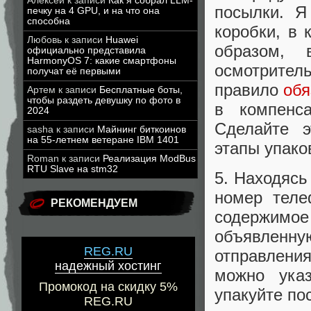
Алексей
к записи
Как я собрал LLM-
посылки. Я
печку на 4 GPU, и на что она
способна
коробки, в 
Любовь
к записи
Huawei
образом, 
официально представила
HarmonyOS 7: какие смартфоны
осмотрител
получат её первыми
правило
обя
Артем
к записи
Бесплатные боты,
чтобы раздеть девушку по фото в
в компенс
2024
Сделайте э
sasha
к записи
Майнинг биткоинов
на 55-летнем ветеране IBM 1401
этапы упако
Roman
к записи
Реализация ModBus
RTU Slave на stm32
5. Находясь
номер теле
РЕКОМЕНДУЕМ
содержим
объявленну
REG.RU
отправлени
надежный хостинг
можно указ
Промокод на скидку 5%
упакуйте по
REG.RU