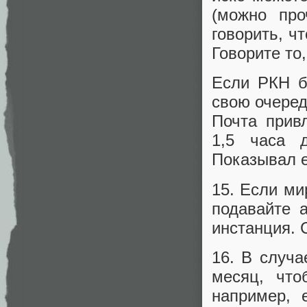
(можно про
говорить, ч
Говорите то
Если РКН б
свою очередь
Почта прив
1,5 часа д
Показывал е
15. Если ми
подавайте 
инстанция. 
16. В случа
месяц, что
например, 