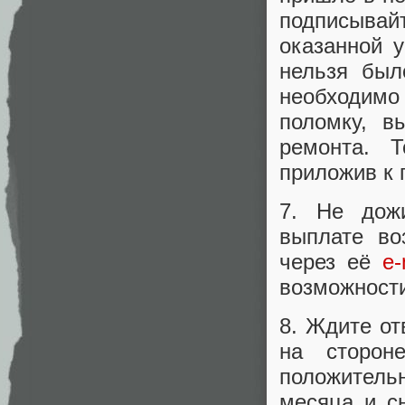
подписывайт
оказанной у
нельзя был
необходим
поломку, в
ремонта. 
приложив к 
7. Не дожи
выплате во
через её
e-
возможности
8. Ждите от
на сторон
положитель
месяца и с