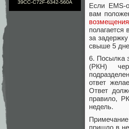
39CC-C72F-6342-560A
Если EMS-о
вам положе
возмещения
полагается 
за задержку
свыше 5 дне
6. Посылка
(РКН) чер
подразделен
ответ жела
Ответ долж
правило, РК
недель.
Примечание
пришло в не