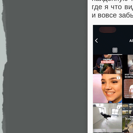
где я что в
и вовсе заб