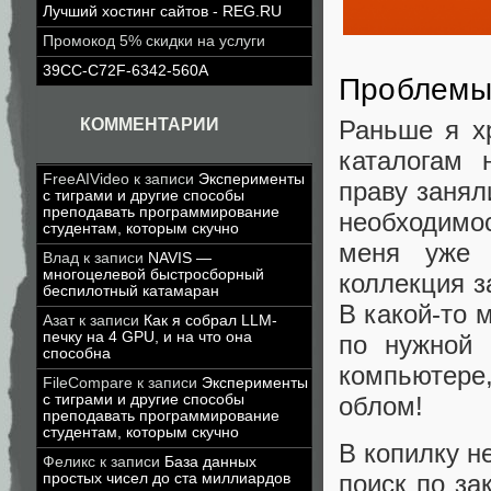
Лучший хостинг сайтов - REG.RU
Промокод 5% скидки на услуги
39CC-C72F-6342-560A
Проблемы
Раньше я х
КОММЕНТАРИИ
каталогам 
FreeAIVideo
к записи
Эксперименты
праву занял
с тиграми и другие способы
преподавать программирование
необходимо
студентам, которым скучно
меня уже 
Влад
к записи
NAVIS —
многоцелевой быстросборный
коллекция з
беспилотный катамаран
В какой-то 
Азат
к записи
Как я собрал LLM-
печку на 4 GPU, и на что она
по нужной 
способна
компьютере,
FileCompare
к записи
Эксперименты
облом!
с тиграми и другие способы
преподавать программирование
студентам, которым скучно
В копилку н
Феликс
к записи
База данных
поиск по за
простых чисел до ста миллиардов