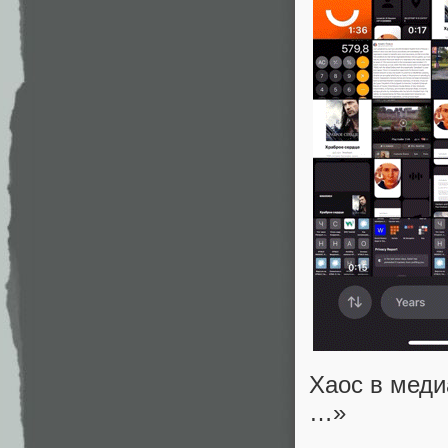
Хаос в меди
…»