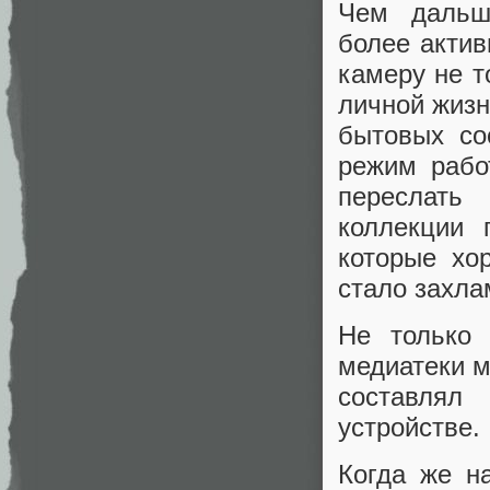
Чем дальш
более актив
камеру не 
личной жизн
бытовых со
режим рабо
переслать
коллекции 
которые хо
стало захла
Не только 
медиатеки м
составлял
устройстве.
Когда же н