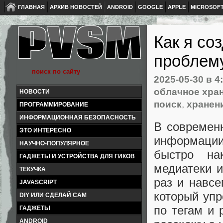
ГЛАВНАЯ
АРХИВ НОВОСТЕЙ
ANDROID
GOOGLE
APPLE
MICROSOF
Как я со
проблем
2025-05-30
в 4
облачное хра
НОВОСТИ
поиск
,
хранен
ПРОГРАММИРОВАНИЕ
ИНФОРМАЦИОННАЯ БЕЗОПАСНОСТЬ
В современ
ЭТО ИНТЕРЕСНО
информации
НАУЧНО-ПОПУЛЯРНОЕ
быстро на
ГАДЖЕТЫ И УСТРОЙСТВА ДЛЯ ГИКОВ
медиатеки и
ТЕКУЧКА
раз и навсе
JAVASCRIPT
который упр
DIY ИЛИ СДЕЛАЙ САМ
по тегам и 
ГАДЖЕТЫ
ANDROID