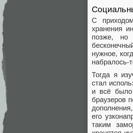
Социальн
С приходом
хранения ин
позже, но
бесконечны
нужное, ког
набралось-т
Тогда я из
стал исполь
и всё было
браузеров п
дополнения,
его узконап
таким замо
хранятся ин