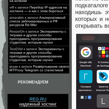
на коленке
подкатало
v4f
к записи
Перебор IP-адресов на
находишь э
хостинге — и как с этим бороться
которых и н
amarakin
к записи
Альтернативный
список заблокированных в РФ
открывать в
ресурсов Re:filter
ResizeOn
к записи
Эксперименты с
тиграми и другие способы
преподавать программирование
студентам, которым скучно
Text2Vid
к записи
Эксперименты с
тиграми и другие способы
преподавать программирование
студентам, которым скучно
всым
к записи
Развёртывание своего
MTProxy Telegram со статистикой
РЕКОМЕНДУЕМ
REG.RU
надежный хостинг