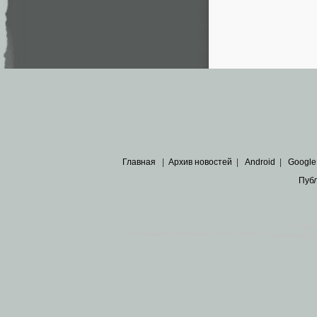
Главная
|
Архив новостей
|
Android
|
Google
Пуб
Все пра
Основными материалами сайта являются
архивные ко