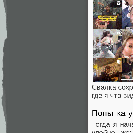
Свалка сохр
где я что в
Попытка у
Тогда я нач
удобно же