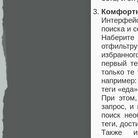
Комфортн
Интерфейс
поиска и с
Наберит
отфильтр
избранног
первый те
только те
например:
теги «еда»
При этом,
запрос, и
поиск нео
теги, дост
Также и