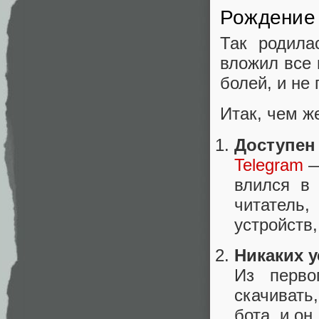
Рождение 
Так родил
вложил все
болей, и не
Итак, чем 
Доступен
Telegram
—
влился в 
читатель
устройств,
Никаких 
Из перво
скачивать
бота, и он