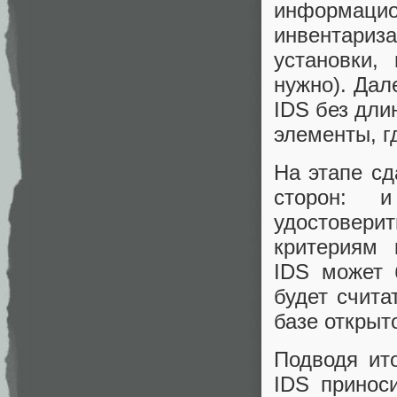
информац
инвентариз
установки,
нужно). Дал
IDS без дли
элементы, г
На этапе сд
сторон: 
удостовери
критериям 
IDS может 
будет счита
базе открыт
Подводя ит
IDS принос