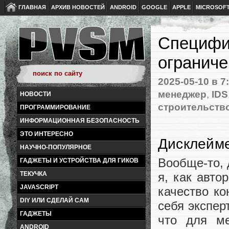
ГЛАВНАЯ
АРХИВ НОВОСТЕЙ
ANDROID
GOOGLE
APPLE
MICROSOF
Специфик
ограниче
2025-05-10
в 7
менеджер
,
IDS
НОВОСТИ
строительств
ПРОГРАММИРОВАНИЕ
ИНФОРМАЦИОННАЯ БЕЗОПАСНОСТЬ
ЭТО ИНТЕРЕСНО
Дисклейм
НАУЧНО-ПОПУЛЯРНОЕ
Вообще-то, 
ГАДЖЕТЫ И УСТРОЙСТВА ДЛЯ ГИКОВ
я, как авто
ТЕКУЧКА
JAVASCRIPT
качество ко
DIY ИЛИ СДЕЛАЙ САМ
себя экспер
ГАДЖЕТЫ
что для м
ANDROID