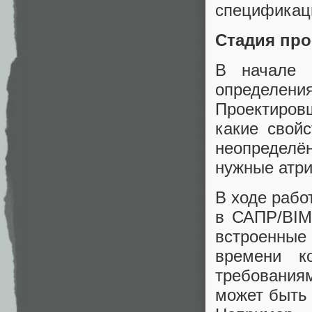
спецификаци
Стадия пр
В начале 
определе
Проектиро
какие свой
неопределё
нужные атр
В ходе рабо
в САПР/BIM
встроенные
времени к
требованиям
может быть 