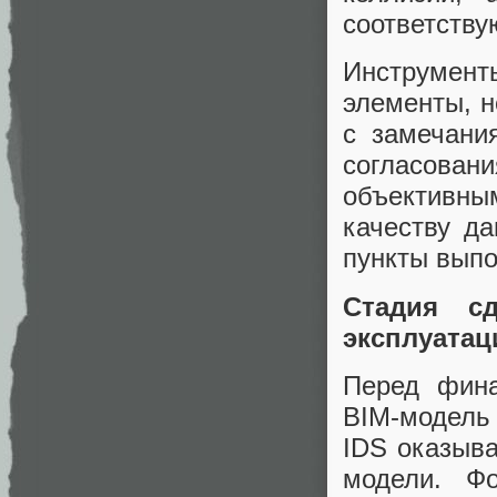
соответств
Инструмен
элементы, н
с замечани
согласован
объективны
качеству да
пункты выпо
Стадия с
эксплуата
Перед фина
BIM-модель 
IDS оказыва
модели. Ф