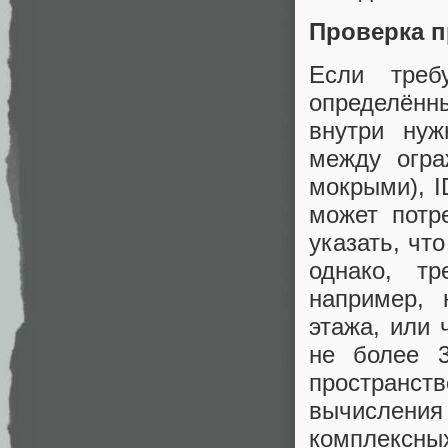
Проверка п
Если треб
определённ
внутри нуж
между огра
мокрыми), I
может потр
указать, чт
однако, тр
например, 
этажа, или 
не более 
пространс
вычисления 
комплексн