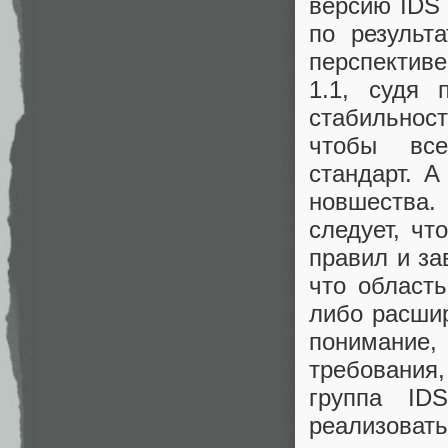
версию IDS
по результ
перспективе
1.1, судя 
стабильнос
чтобы все
стандарт. А
новшества.
следует, чт
правил и за
что область
либо расши
понимание
требования
группа ID
реализовать