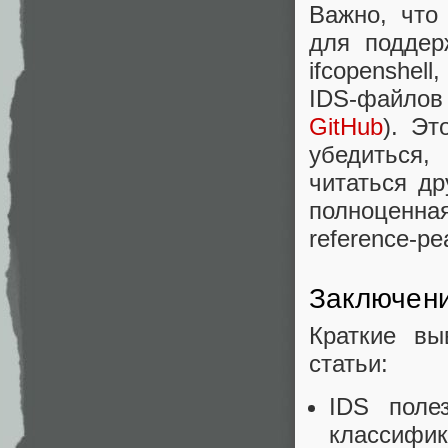
Важно, что
для поддер
ifcopenshel
IDS-файлов 
GitHub
)​. Э
убедиться,
читаться д
полноценна
reference-р
Заключен
Краткие вы
статьи:
IDS поле
класси