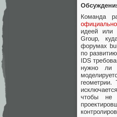
Обсуждени
Команда р
официально
идеей или 
Group
,
ку
форумах bu
по развитию
IDS требова
нужно ли 
моделирует
геометрии.
исключается
чтобы не 
проектиров
контролиро