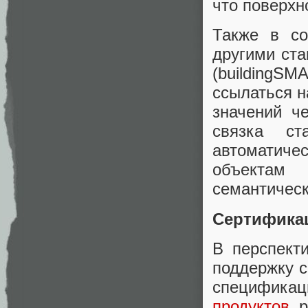
что поверхн
Также в со
другими ста
(buildingSM
ссылаться н
значений ч
связка ст
автоматичес
объектам
семантическ
Сертифика
В перспект
поддержку с
специфик
продуктов
, 