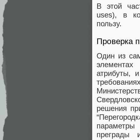
В этой час
uses), в к
пользу.
Проверка п
Один из са
элементах
атрибуты, 
требовани
Министерст
Свердловско
решения при
“Перегоро
параметры 
преграды 