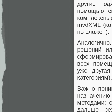
другие под
помощью ск
комплексны
mvdXML (ко
но сложен).
Аналогично,
решений ил
сформирова
всех помещ
уже другая
категориям)
Важно пони
назначени
методами: 
дальше ре