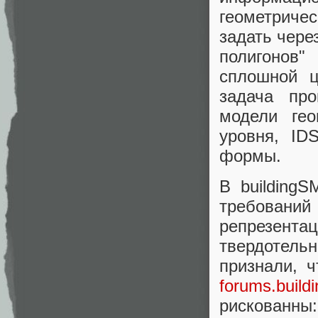
геометрич
задать чере
полигонов"
сплошной ц
задача про
модели ге
уровня, ID
формы.
В building
требовани
репрезен
твердотел
признали, ч
forums.build
рискованны