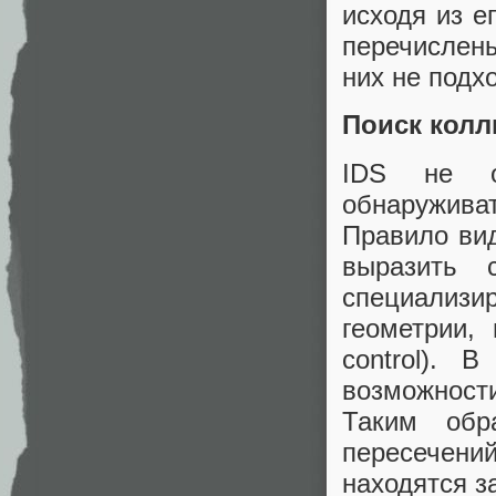
исходя из е
перечислен
них не подх
Поиск колл
IDS не о
обнаружива
Правило вид
выразить
специализ
геометрии,
control). 
возможност
Таким обр
пересечени
находятся з