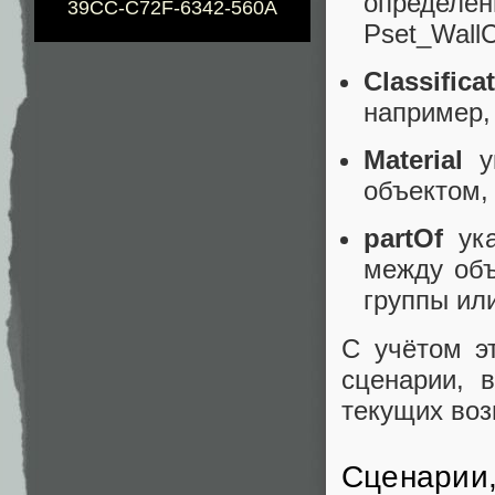
определё
39CC-C72F-6342-560A
Pset_Wall
Classifica
например, 
Material
у
объектом, 
partOf
ук
между объ
группы или
С учётом э
сценарии, 
текущих воз
Сценарии,