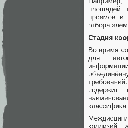
Например,
площадей 
проёмов и 
отбора элем
Стадия ко
Во время с
для авто
информаци
объединённ
требований:
содержит 
наименован
классифика
Междисципл
коллизий,