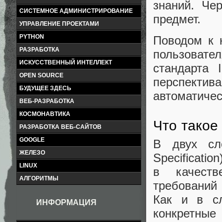
знаний. Че
СИСТЕМНОЕ АДМИНИСТРИРОВАНИЕ
предмет.
УПРАВЛЕНИЕ ПРОЕКТАМИ
PYTHON
Поводом к 
РАЗРАБОТКА
пользовател
ИСКУССТВЕННЫЙ ИНТЕЛЛЕКТ
стандарта 
OPEN SOURCE
перспекти
БУДУЩЕЕ ЗДЕСЬ
автоматичес
ВЕБ-РАЗРАБОТКА
КОСМОНАВТИКА
Что такое
РАЗРАБОТКА ВЕБ-САЙТОВ
GOOGLE
В двух сло
ЖЕЛЕЗО
Specificatio
LINUX
в качеств
АЛГОРИТМЫ
требований
Как и в сл
ИНФОРМАЦИЯ
конкретны