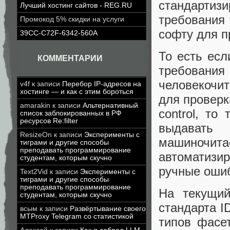
стандарти
Лучший хостинг сайтов - REG.RU
требования 
Промокод 5% скидки на услуги
софту для п
39CC-C72F-6342-560A
То есть ес
КОММЕНТАРИИ
требован
человекочи
v4f
к записи
Перебор IP-адресов на
хостинге — и как с этим бороться
для проверки
amarakin
к записи
Альтернативный
control, то
список заблокированных в РФ
ресурсов Re:filter
выдавать
ResizeOn
к записи
Эксперименты с
машиночит
тиграми и другие способы
преподавать программирование
автоматизир
студентам, которым скучно
ручные ошиб
Text2Vid
к записи
Эксперименты с
тиграми и другие способы
преподавать программирование
На текущий
студентам, которым скучно
стандарта I
всым
к записи
Развёртывание своего
MTProxy Telegram со статистикой
типов фасет