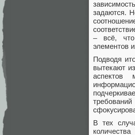
зависимост
задаются. Н
соотноше
соответстви
– всё, что
элементов и
Подводя ито
вытекают из
аспектов 
информаци
подчеркива
требований
сфокусирова
В тех случ
количества