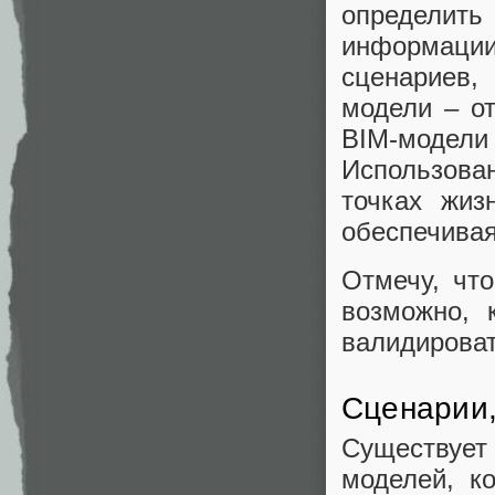
определить
информации
сценариев
модели – о
BIM-модел
Использова
точках жизн
обеспечивая
Отмечу, чт
возможно, 
валидироват
Сценарии,
Существуе
моделей, к