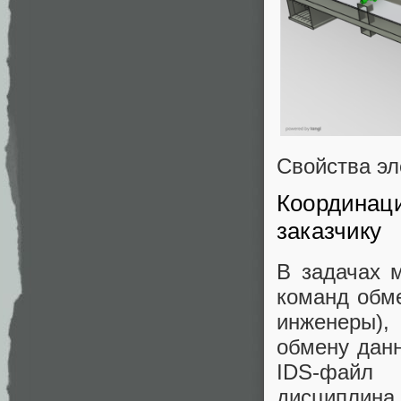
Свойства э
Координац
заказчику
В задачах 
команд обме
инженеры)
обмену дан
IDS-файл 
дисциплин