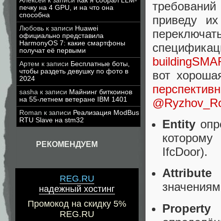
Алексей
к записи
Как я собрал LLM-
требований
печку на 4 GPU, и на что она
способна
приведу и
Любовь
к записи
Huawei
переключат
официально представила
HarmonyOS 7: какие смартфоны
специфика
получат её первыми
buildingSMA
Артем
к записи
Бесплатные боты,
чтобы раздеть девушку по фото в
вот хороша
2024
перспект
sasha
к записи
Майнинг биткоинов
на 55-летнем ветеране IBM 1401
@Ryzhov_R
Roman
к записи
Реализация ModBus
RTU Slave на stm32
Entity
опр
которому
РЕКОМЕНДУЕМ
IfcDoor).
Attribut
REG.RU
значениям,
надежный хостинг
Промокод на скидку 5%
Proper
REG.RU