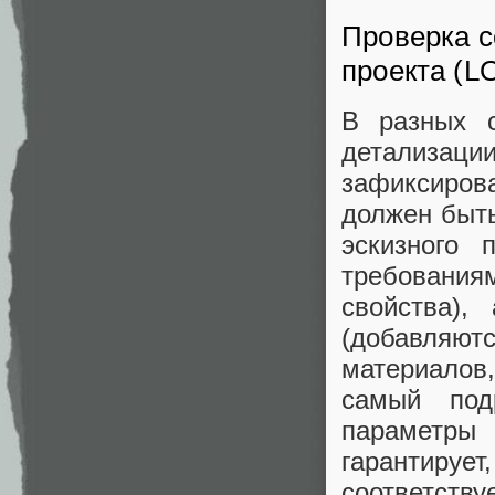
Проверка с
проекта (LO
В разных с
детализац
зафиксиро
должен быть
эскизного
требования
свойства)
(добавляю
материалов, и
самый под
параметры
гарантирует
соответств