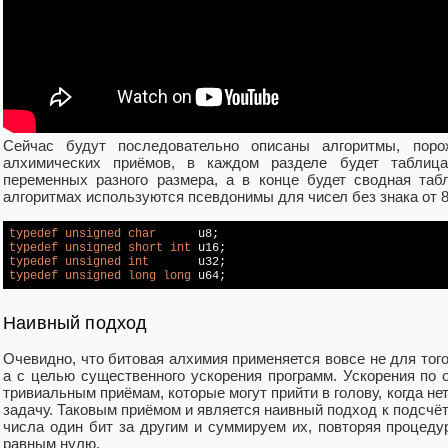
Сейчас будут последовательно описаны алгоритмы, по
алхимических приёмов, в каждом разделе будет таблиц
переменных разного размера, а в конце будет сводная таб
алгоритмах используются псевдонимы для чисел без знака от 8 
typedef
unsigned
char
typedef
unsigned
short
int
typedef
unsigned
int
typedef
unsigned
long
long
Наивный подход
Очевидно, что битовая алхимия применяется вовсе не для того
а с целью существенного ускорения программ. Ускорения по
тривиальным приёмам, которые могут прийти в голову, когда не
задачу. Таковым приёмом и является наивный подход к подсчёт
числа один бит за другим и суммируем их, повторяя процедур
равным нулю.