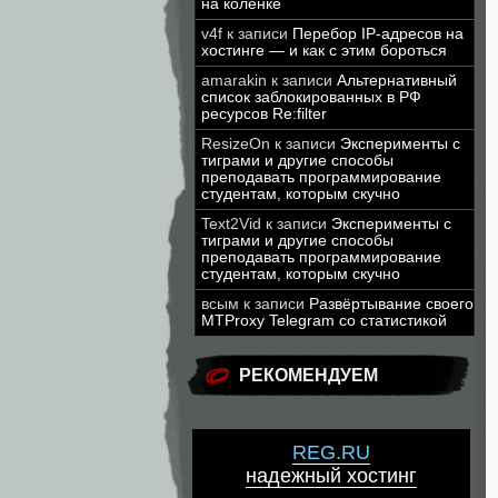
на коленке
v4f
к записи
Перебор IP-адресов на
хостинге — и как с этим бороться
amarakin
к записи
Альтернативный
список заблокированных в РФ
ресурсов Re:filter
ResizeOn
к записи
Эксперименты с
тиграми и другие способы
преподавать программирование
студентам, которым скучно
Text2Vid
к записи
Эксперименты с
тиграми и другие способы
преподавать программирование
студентам, которым скучно
всым
к записи
Развёртывание своего
MTProxy Telegram со статистикой
РЕКОМЕНДУЕМ
REG.RU
надежный хостинг