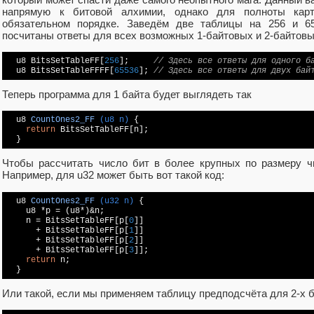
напрямую к битовой алхимии, однако для полноты кар
обязательном порядке. Заведём две таблицы на 256 и 65
посчитаны ответы для всех возможных 1-байтовых и 2-байтовы
  u8 BitsSetTableFF[
256
];     
// Здесь все ответы для одного б
  u8 BitsSetTableFFFF[
65536
]; 
// Здесь все ответы для двух бай
Теперь программа для 1 байта будет выглядеть так
u8 
CountOnes2_FF
(u8 n)
{

return
 BitsSetTableFF[n];

Чтобы рассчитать число бит в более крупных по размеру ч
Например, для u32 может быть вот такой код:
u8 
CountOnes2_FF
(u32 n)
{

    u8 *p = (u8*)&n;

    n = BitsSetTableFF[p[
0
]]

      + BitsSetTableFF[p[
1
]]

      + BitsSetTableFF[p[
2
]]

      + BitsSetTableFF[p[
3
]];

return
 n;

Или такой, если мы применяем таблицу предподсчёта для 2-х б