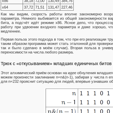
x86
38,18
72,00
130,49
384,76
x64
37,72
71,51
131,47
227,46
Как мы видим, скорость работы вполне закономерно возра
параметра. Немного выбивается из общей закономерности вар
бита, а подсчёт идёт режиме x86. Ясное дело, что процесс
работу при удвоении входного параметра и даже хорошо, чт
медленнее.
Первая польза этого подхода в том, что при его реализации т
таким образом программа может стать эталонной для проверк
так и было сделано в моём случае). Вторая польза в униве
переносимости на числа любого размера.
Трюк с «откусыванием» младших единичных битов
Этот алхимический приём основан на идее обнуления младшего
можем произнести заклинание n=n&(n-1), забирая у числа n е
для n=232 прояснит ситуацию для людей, впервые узнавших об