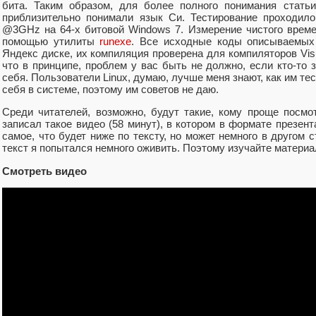
бита. Таким образом, для более полного понимания стать
приблизительно понимали язык Си. Тестирование проходил
@3GHz на 64-х битовой Windows 7. Измерение чистого врем
помощью утилиты
runexe
. Все исходные коды описываемых
Яндекс диске, их компиляция проверена для компиляторов Visu
что в принципе, проблем у вас быть не должно, если кто-то 
себя. Пользователи Linux, думаю, лучше меня знают, как им т
себя в системе, поэтому им советов не даю.
Среди читателей, возможно, будут такие, кому проще посмо
записал такое видео (58 минут), в котором в формате презент
самое, что будет ниже по тексту, но может немного в другом ст
текст я попытался немного оживить. Поэтому изучайте материал
Смотреть видео