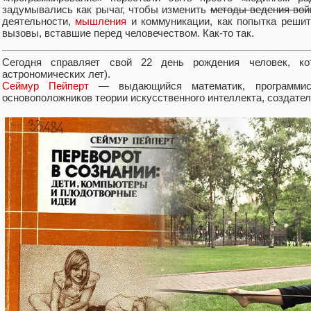
задумывались как рычаг, чтобы изменить
методы ведения во
деятельности,
мышления
и коммуникации, как попытка решит
вызовы, вставшие перед человечеством. Как-то так.
Сегодня справляет свой 22 день рождения человек, к
астрономических лет).
Сеймур Пейперт
— выдающийся математик, программист
основоположников теории искусственного интеллекта, создател