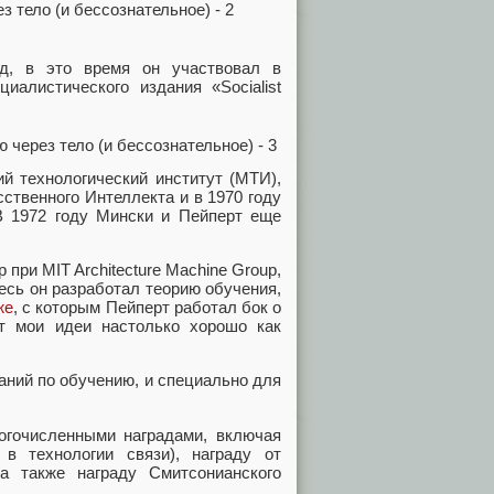
д, в это время он участвовал в
иалистического издания «Socialist
й технологический институт (МТИ),
ственного Интеллекта и в 1970 году
В 1972 году Мински и Пейперт еще
 при MIT Architecture Machine Group,
есь он разработал теорию обучения,
же
, с которым Пейперт работал бок о
т мои идеи настолько хорошо как
ний по обучению, и специально для
огочисленными наградами, включая
 технологии связи), награду от
а также награду Смитсонианского