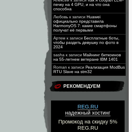
Алексей
к записи
Как я собрал LLM-
печку на 4 GPU, и на что она
способна
Любовь
к записи
Huawei
официально представила
HarmonyOS 7: какие смартфоны
получат её первыми
Артем
к записи
Бесплатные боты,
чтобы раздеть девушку по фото в
2024
sasha
к записи
Майнинг биткоинов
на 55-летнем ветеране IBM 1401
Roman
к записи
Реализация ModBus
RTU Slave на stm32
РЕКОМЕНДУЕМ
REG.RU
надежный хостинг
Промокод на скидку 5%
REG.RU