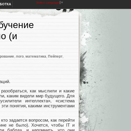
Select Language
▼
АБОТКА
обучение
о (и
рование
,
лого
,
математика
,
Пейперт
,
аций.
 разобраться, как мыслили и какие
ли, каким видели мир будущего. Для
усилители интеллекта», «система
 эти понятия, какими инструментами
кто задается вопросом, как перейти
ине не было). Хочется, чтобы IT и
ди бабла», и напомнить, что они