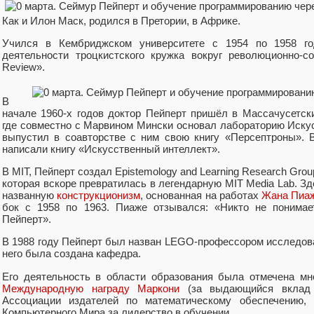
Как и Илон Маск, родился в Претории, в Африке.
Учился в Кембриджском университете с 1954 по 1958 го
деятельности троцкистского кружка вокруг революционно-соц
Review».
В
начале 1960-х годов доктор Пейперт пришёл в Массачусетски
где совместно с Марвином Мински основал лабораторию Искус
выпустил в соавторстве с ним свою книгу «Персептроны». 
написали книгу «Искусственный интеллект».
В MIT, Пейперт создал Epistemology and Learning Research Group
которая вскоре превратилась в легендарную MIT Media Lab. Зд
названную
конструкционизм
, основанная на работах
Жана Пиа
бок с 1958 по 1963. Пиаже отзывался: «Никто не понимае
Пейперт».
В 1988 году Пейперт был назван LEGO-профессором исследова
него была создана кафедра.
Его деятельность в области образования была отмечена мн
Международную награду Маркони
(за выдающийся вклад в
Ассоциации издателей по математическому обеспечению, 
Компьютерного Мира за лидерство в обучении.