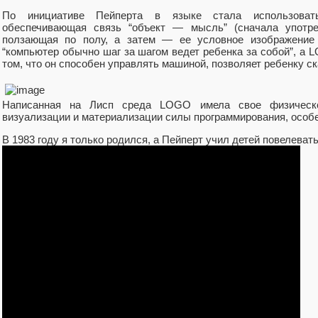
По инициативе Пейперта в языке стала использоват
обеспечивающая связь “объект — мысль” (сначала употре
ползающая по полу, а затем — ее условное изображение н
“компьютер обычно шаг за шагом ведет ребенка за собой”, а L
том, что он способен управлять машиной, позволяет ребенку ска
Написанная на Лисп среда LOGO имела свое физическо
визуализации и материализации силы программирования, особе
В 1983 году я только родился, а Пейперт учил детей повелева