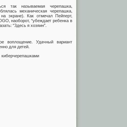
ься так называемая черепашка,
блялась механическая черепашка,
а экране). Как отмечал Пейперт,
OGO, наоборот, “убеждает ребенка в
зать: “Здесь я хозяин”.
е воплощение. Удачный вариант
нно для детей.
ть киберчерепашками