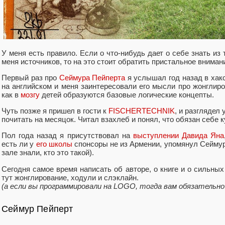
У меня есть правило. Если о что-нибудь дает о себе знать из
меня источников, то на это стоит обратить пристальное вниман
Первый раз про
Сеймура Пейперта
я услышал год назад в хак
на английском и меня заинтересовали его мысли про жонглиро
как в
мозгу
детей образуются базовые логические концепты.
Чуть позже я пришел в гости к
FISCHERTECHNIK
, и разглядел 
почитать на месяцок. Читал взахлеб и понял, что обязан себе к
Пол года назад я присутствовал на
выступлении Давида Яна
есть ли у
его школы
спонсоры не из Армении, упомянул Сеймура
зале знали, кто это такой).
Сегодня самое время написать об авторе, о книге и о сильных
тут жонглирование, ходули и слэклайн.
(а если вы программировали на LOGO, тогда вам обязательно
Сеймур Пейперт