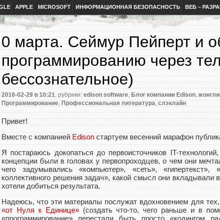
GLE
APPLE
MICROSOFT
ИНФОРМАЦИОННАЯ БЕЗОПАСНОСТЬ
ВЕБ – РАЗР
0 марта. Сеймур Пейперт и 
программированию через тел
бессознательное)
2016-02-29
в 10:21
, рубрики:
edison software
,
Блог компании Edison
,
жонгли
Программирование
,
Профессиональная литература
,
слэклайн
Привет!
Вместе с компанией
Edison
стартуем весенний марафон публик
Я постараюсь докопаться до первоисточников IT-технологий,
концепции были в головах у первопроходцев, о чем они мечта
чего задумывались «компьютер», «сеть», «гипертекст», «
коллективного решения задач», какой смысл они вкладывали в
хотели добиться результата.
Надеюсь, что эти материалы послужат вдохновением для тех, 
«от Нуля к Единице»
(создать что-то, чего раньше и в пом
«программирование» перестали быть просто «кодингом ра