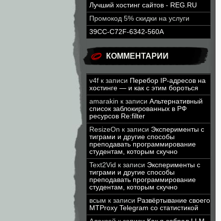
Лучший хостинг сайтов - REG.RU
Промокод 5% скидки на услуги
39CC-C72F-6342-560A
КОММЕНТАРИИ
v4f
к записи
Перебор IP-адресов на
хостинге — и как с этим бороться
amarakin
к записи
Альтернативный
список заблокированных в РФ
ресурсов Re:filter
ResizeOn
к записи
Эксперименты с
тиграми и другие способы
преподавать программирование
студентам, которым скучно
Text2Vid
к записи
Эксперименты с
тиграми и другие способы
преподавать программирование
студентам, которым скучно
всым
к записи
Развёртывание своего
MTProxy Telegram со статистикой