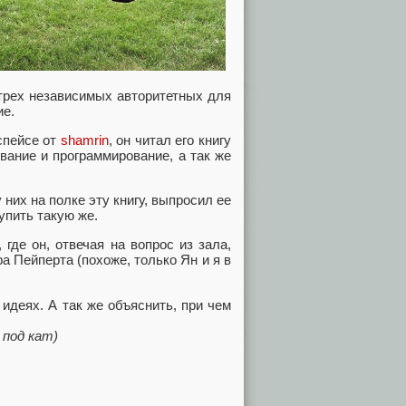
 трех независимых авторитетных для
ие.
спейсе от
shamrin
, он читал его книгу
вание и программирование, а так же
у них на полке эту книгу, выпросил ее
упить такую же.
, где он, отвечая на вопрос из зала,
 Пейперта (похоже, только Ян и я в
 идеях. А так же объяснить, при чем
 под кат)