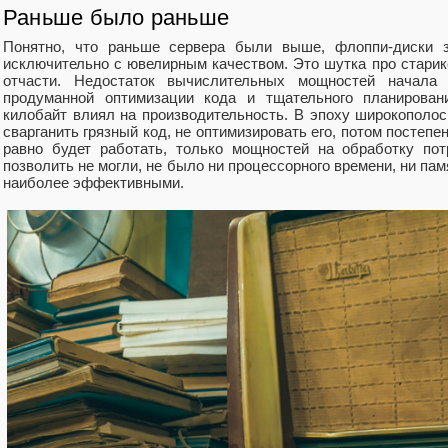
Раньше было раньше
Понятно, что раньше сервера были выше, флоппи‑диски з
исключительно с ювелирным качеством. Это шутка про старико
отчасти. Недостаток вычислительных мощностей начала 
продуманной оптимизации кода и тщательного планирова
килобайт влиял на производительность. В эпоху широкополос
сварганить грязный код, не оптимизировать его, потом постеп
равно будет работать, только мощностей на обработку по
позволить не могли, не было ни процессорного времени, ни па
наиболее эффективными.