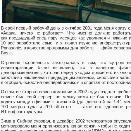
В свой первый рабочий день в октябре 2001 года меня сразу 
«Ааааа, ничего не работает». Что именно должно работат
как предыдущий спец пару месяцев как уволился и никаких и
10 всё заработало само, и я начал изучение инфраструктур
Panasonic, в качестве программы для работы — файл‑серверно
Basic.
Странная особенность заключалась в том, что «утром ни
инвентаризации было выявлено, что в качестве файл‑
делопроизводителя, которая перед уходом домой его выкл
заботливо наклеенная предыдущим админом, сиротливо валял
я отобрал, оснастил бесперебойником и спрятал от посторонни
Открытие второго офиса компании в 2002 году создало проб
офисе был свой сервер, но между ними не было связи. По
ходить между офисами с дискетой (да, дискетой на 1.44 мег
700 метров туда и 700 обратно — такое вот здоровое р
ИТ‑инфраструктуры.
Зима в Сибири суровая, в декабре 2002 температура опускал
мотивировало меня организовать канал связи, чтобы не ходить
цифровые, наверное, спросят: «А почему не VPN?». А те, у кого