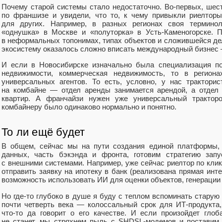
Почему старой системы стало недостаточно. Во‑первых, шес
по франшизе и увидели, что то, к чему привыкли риелторы
для других. Например, в разных регионах своя терминол
«однушка» в Москве и «полуторка» в Усть‑Каменогорске. 
в неформальных топонимах, типах объектов и сложившейся де
экосистему оказалось сложно вписать международный бизнес —
И если в Новосибирске изначально была специализация п
недвижимости, коммерческая недвижимость, то в регион
универсальных агентов. То есть, условно, у нас трактори
на комбайне — отдел аренды занимается арендой, а отдел
квартир. А франчайзи нужен уже универсальный тракторо
комбайнеру было одинаково нормально и понятно.
То ли ещё будет
В общем, сейчас мы на пути создания единой платформы, 
данных, часть бэкэнда и фронта, готовим стратегию запу
с внешними системами. Например, уже сейчас риелтор по кли
отправить заявку на ипотеку в банк (реализована прямая инте
возможность использовать ИИ для оценки объектов, генерации 
Но где‑то глубоко в душе я буду с теплом вспоминать старую 
почти четверть века — колоссальный срок для ИТ‑продукта,
что‑то да говорит о его качестве. И если произойдет гло
не станет, мы стряхнем пыль с SHDSL‑модемов и поставим