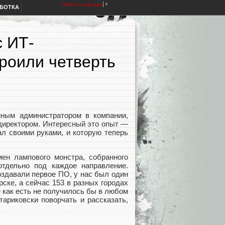
Select Language
▼
АБОТКА
с ИТ-
роили четверть
ным администратором в компании,
 директором. Интересный это опыт —
ал своими руками, и которую теперь
ен лампового монстра, собранного
отдельно под каждое направление.
оздавали первое ПО, у нас был один
ске, а сейчас 153 в разных городах
ё как есть не получилось бы в любом
тариковски поворчать и рассказать,