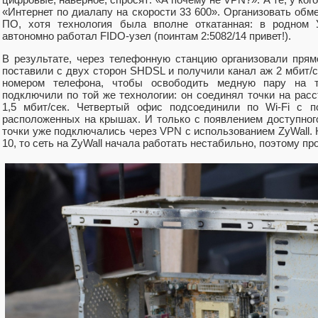
«Интернет по диалапу на скорости 33 600». Организовать об
ПО, хотя технология была вполне откатанная: в родном У
автономно работал FIDO‑узел (поинтам 2:5082/14 привет!).
В результате, через телефонную станцию организовали пря
поставили с двух сторон SHDSL и получили канал аж 2 мбит/
номером телефона, чтобы освободить медную пару на т
подключили по той же технологии: он соединял точки на рас
1,5 мбит/сек. Четвертый офис подсоединили по Wi‑Fi с п
расположенных на крышах. И только с появлением доступног
точки уже подключались через VPN с использованием ZyWall.
10, то сеть на ZyWall начала работать нестабильно, поэтому пр