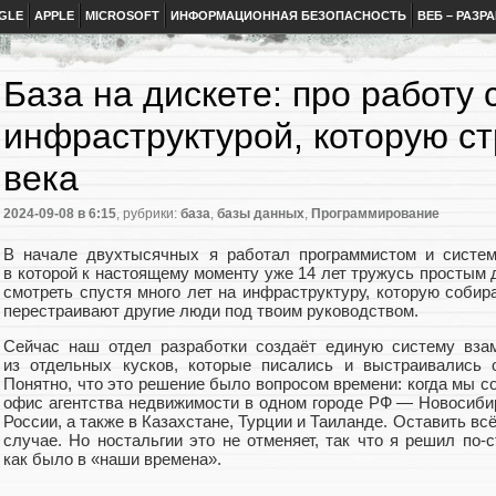
GLE
APPLE
MICROSOFT
ИНФОРМАЦИОННАЯ БЕЗОПАСНОСТЬ
ВЕБ – РАЗР
База на дискете: про работу 
инфраструктурой, которую ст
века
2024-09-08
в 6:15
, рубрики:
база
,
базы данных
,
Программирование
В начале двухтысячных я работал программистом и систем
в которой к настоящему моменту уже 14 лет тружусь простым
смотреть спустя много лет на инфраструктуру, которую собир
перестраивают другие люди под твоим руководством.
Сейчас наш отдел разработки создаёт единую систему взам
из отдельных кусков, которые писались и выстраивались 
Понятно, что это решение было вопросом времени: когда мы с
офис агентства недвижимости в одном городе РФ — Новосибир
России, а также в Казахстане, Турции и Таиланде. Оставить вс
случае. Но ностальгии это не отменяет, так что я решил по‑с
как было в «наши времена».