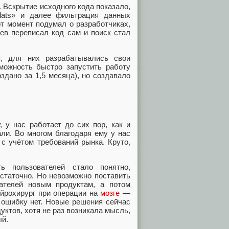
 Вскрытие исходного кода показало,
lats» и далее фильтрация данных
от момент подумал о разработчиках,
цев переписал код сам и поиск стал
я, для них разрабатывались свои
зможность быстро запустить работу
дано за 1,5 месяца), но создавало
, у нас работает до сих пор, как и
али. Во многом благодаря ему у нас
с учётом требований рынка. Круто,
ь пользователей стало понятно,
статочно. Но невозможно поставить
вателей новым продуктам, а потом
ейрохирург при операции на
мозге
—
 ошибку нет. Новые решения сейчас
ктов, хотя не раз возникала мысль,
ый.