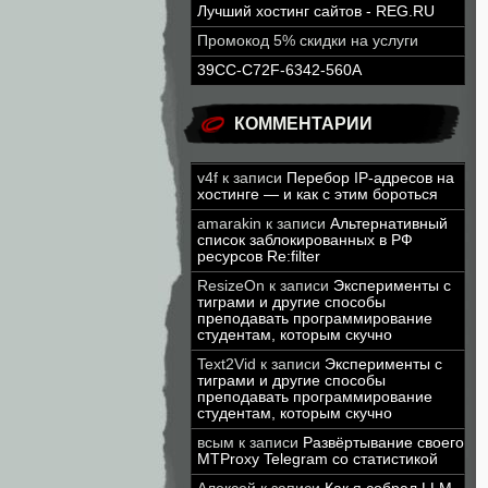
Лучший хостинг сайтов - REG.RU
Промокод 5% скидки на услуги
39CC-C72F-6342-560A
КОММЕНТАРИИ
v4f
к записи
Перебор IP-адресов на
хостинге — и как с этим бороться
amarakin
к записи
Альтернативный
список заблокированных в РФ
ресурсов Re:filter
ResizeOn
к записи
Эксперименты с
тиграми и другие способы
преподавать программирование
студентам, которым скучно
Text2Vid
к записи
Эксперименты с
тиграми и другие способы
преподавать программирование
студентам, которым скучно
всым
к записи
Развёртывание своего
MTProxy Telegram со статистикой