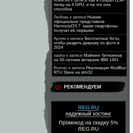
Алексей
к записи
Как я собрал LLM-
печку на 4 GPU, и на что она
способна
Любовь
к записи
Huawei
официально представила
HarmonyOS 7: какие смартфоны
получат её первыми
Артем
к записи
Бесплатные боты,
чтобы раздеть девушку по фото в
2024
sasha
к записи
Майнинг биткоинов
на 55-летнем ветеране IBM 1401
Roman
к записи
Реализация ModBus
RTU Slave на stm32
РЕКОМЕНДУЕМ
REG.RU
надежный хостинг
Промокод на скидку 5%
REG.RU