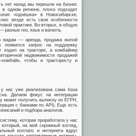
ть лет назад мы перешли на бизнес
 в одном регионе, плохо подходит
огия: «однёшка» в Новосибирске,
Плюс везде есть свои особенности
ловой практике. Во‑вторых, в общую
 разные гео, язык и валюта.
о видам — аренда, продажа жилой
ах появился запрос на поддержку
ст ездил на тракторе, а комбайнер
 вторичной недвижимости продажей
‑комбайн, чтобы и трактористу и
у нас уже реализована сама база
ска. Делаем фокус на интеграции
ку может получить выписку из ЕГРН,
грация с банками по API). Еще есть
описаний и подбора аналогов.
систему, которая проработала у нас
 который, на мой скромный взгляд,
бальный коллапс и интернета вдруг
 на крышах направленные антенны.