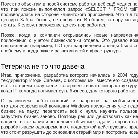
Поиск по объектам в новой системе работал всё ещё медленно.
что при поиске выполнялся запрос «SELECT * FROM tblF
производилась на стороне клиентского приложения. Что я в т
цензура Хабра, боюсь, не пропустит. В общем, за пару меся
летать. К слову, приложение до сих пор работает.
Позже, когда в компании открывались новые направлени
приложения с учетом бизнес‑логики отдела. Это давало во
направления (например, ПО для направления аренды было соз
проблему в поддержке и развитии всей инфраструктуры.
Тетерича не то что давеча
Итак, приложение, разработка которого началась в 2004 году
техдиректор Игорь Сагнаев, с которым мы вместе его создав
всё это время получается совершенствовать инфраструктуру 
когда IT‑команда понимает суть бизнеса, для которого работает.
С развитием веб‑технологий и запросов на мобильност
что для современной компании Windows‑приложения уже недо
бизнес на паузу, переписать всё с нуля, научить пользо
запустить бизнес заново. Поэтому решили действовать как н
пациент в сознании и выполняет обычные задачи, а права на
разрабатываем одновременно с поддержкой действующих проду
что стоит разрушить до основания старый мир и построить нов