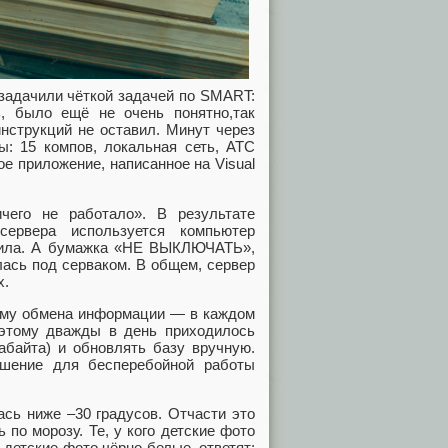
озадачили чёткой задачей по SMART:
ь, было ещё не очень понятно,так
нструкций не оставил. Минут через
ы: 15 компов, локальная сеть, АТС
е приложение, написанное на Visual
чего не работало». В результате
сервера используется компьютер
ючила. А бумажка «НЕ ВЫКЛЮЧАТЬ»,
ась под серваком. В общем, сервер
х.
лему обмена информации — в каждом
этому дважды в день приходилось
абайта) и обновлять базу вручную.
ешение для бесперебойной работы
ась ниже –30 градусов. Отчасти это
 по морозу. Те, у кого детские фото
 детские фото чёрно‑белые, ответят: