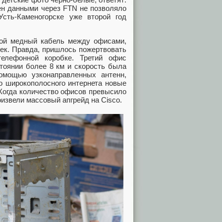
мен данными через FTN не позволяло
сть‑Каменогорске уже второй год
мой медный кабель между офисами,
сек. Правда, пришлось пожертвовать
елефонной коробке. Третий офис
стоянии более 8 км и скорость была
омощью узконаправленных антенн,
о широкополосного интернета новые
 Когда количество офисов превысило
оизвели массовый апгрейд на Cisco.