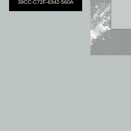
39CC-C72F-6342-560A