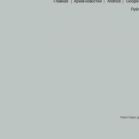
Главная
|
Архив новостей
|
Android
|
Google
Пуб
Все пра
Основными материалами сайта являются
архивные ко
https://ajax.