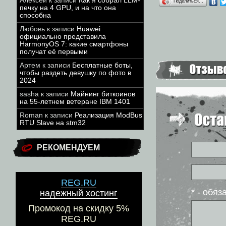
Алексей
к записи
Как я собрал LLM-
Поделиться…
печку на 4 GPU, и на что она
способна
Любовь
к записи
Huawei
официально представила
HarmonyOS 7: какие смартфоны
получат её первыми
Артем
к записи
Бесплатные боты,
чтобы раздеть девушку по фото в
2024
sasha
к записи
Майнинг биткоинов
на 55-летнем ветеране IBM 1401
Roman
к записи
Реализация ModBus
RTU Slave на stm32
РЕКОМЕНДУЕМ
REG.RU
* - обя
надежный хостинг
Промокод на скидку 5%
REG.RU