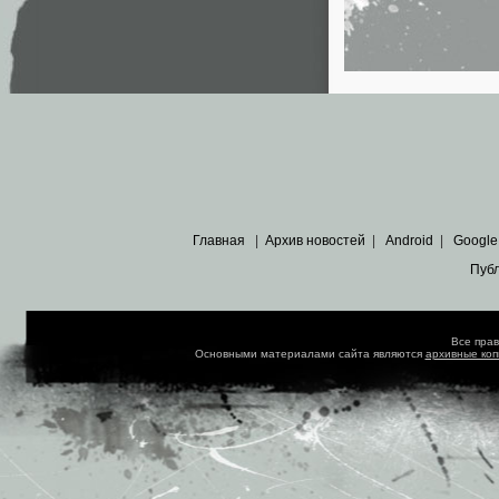
Главная
|
Архив новостей
|
Android
|
Google
Пуб
Все пра
Основными материалами сайта являются
архивные ко