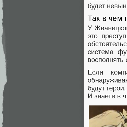
будет невын
Так в чем
У Жванецког
это престу
обстоятельс
система фу
восполнять 
Если комп
обнаружива
будут герои
И знаете в 