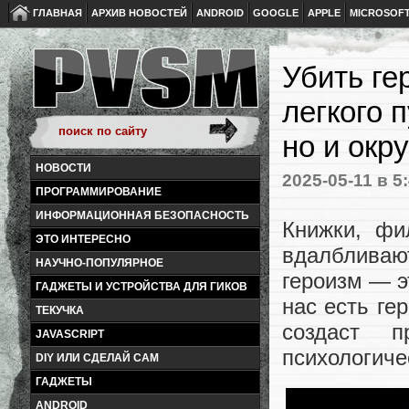
ГЛАВНАЯ
АРХИВ НОВОСТЕЙ
ANDROID
GOOGLE
APPLE
MICROSOF
Убить ге
легкого 
но и ок
НОВОСТИ
2025-05-11
в 5
ПРОГРАММИРОВАНИЕ
ИНФОРМАЦИОННАЯ БЕЗОПАСНОСТЬ
Книжки, фи
ЭТО ИНТЕРЕСНО
вдалбливают
НАУЧНО-ПОПУЛЯРНОЕ
героизм — э
ГАДЖЕТЫ И УСТРОЙСТВА ДЛЯ ГИКОВ
нас есть ге
ТЕКУЧКА
создаст 
JAVASCRIPT
психологиче
DIY ИЛИ СДЕЛАЙ САМ
ГАДЖЕТЫ
ANDROID