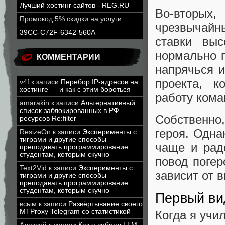
Лучший хостинг сайтов - REG.RU
Во-вторых,
Промокод 5% скидки на услуги
чрезвычайн
39CC-C72F-6342-560A
ставки вы
нормально п
КОММЕНТАРИИ
напрячься и
проекта, к
v4f
к записи
Перебор IP-адресов на
хостинге — и как с этим бороться
работу ком
amarakin
к записи
Альтернативный
список заблокированных в РФ
Собственно,
ресурсов Re:filter
героя. Одна
ResizeOn
к записи
Эксперименты с
тиграми и другие способы
чаще и рад
преподавать программирование
студентам, которым скучно
повод погер
Text2Vid
к записи
Эксперименты с
зависит от 
тиграми и другие способы
преподавать программирование
студентам, которым скучно
Первый ви
всым
к записи
Развёртывание своего
MTProxy Telegram со статистикой
Когда я учи