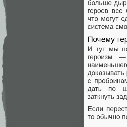
больше дыря
героев все
что могут с
система смо
Почему ге
И тут мы п
героизм —
наименьше
доказывать 
с пробоина
дать по ша
заткнуть за
Если перес
то обычно п