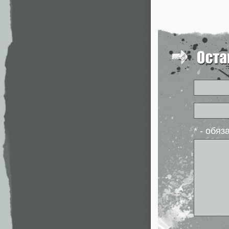
* - обя