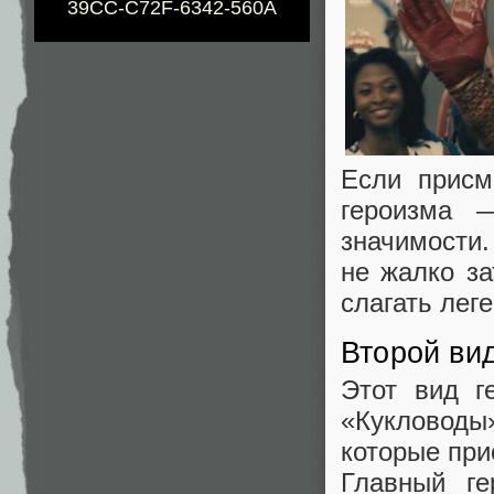
39CC-C72F-6342-560A
Если присм
героизма 
значимости.
не жалко за
слагать лег
Второй ви
Этот вид г
«Кукловоды
которые при
Главный ге