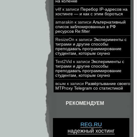
на коленке
v4f
к записи
Перебор IP-адресов на
хостинге — и как с этим бороться
amarakin
к записи
Альтернативный
список заблокированных в РФ
ресурсов Re:filter
ResizeOn
к записи
Эксперименты с
тиграми и другие способы
преподавать программирование
студентам, которым скучно
Text2Vid
к записи
Эксперименты с
тиграми и другие способы
преподавать программирование
студентам, которым скучно
всым
к записи
Развёртывание своего
MTProxy Telegram со статистикой
РЕКОМЕНДУЕМ
REG.RU
надежный хостинг