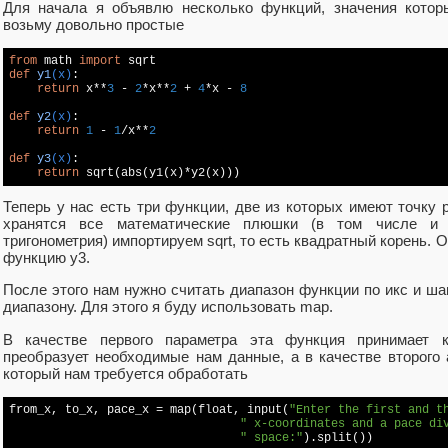
Для начала я объявлю несколько функций, значения котор
возьму довольно простые
from
 math 
import
def
y1
(x)
:
return
 x**
3
 - 
2
*x**
2
 + 
4
*x - 
8
def
y2
(x)
:
return
1
 - 
1
/x**
2
def
y3
(x)
:
return
Теперь у нас есть три функции, две из которых имеют точку 
хранятся все математические плюшки (в том числе и 
тригонометрия) импортируем sqrt, то есть квадратный корень. О
функцию y3.
После этого нам нужно считать диапазон функции по икс и ша
диапазону. Для этого я буду использовать map.
В качестве первого параметра эта функция принимает к
преобразует необходимые нам данные, а в качестве второго 
который нам требуется обработать
from_x, to_x, pace_x = map(float, input(
"Enter the first and t
" x-coordinates and a pace di
" space:"