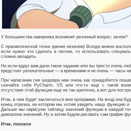
У большинства наверняка возникнет резонный вопрос: зачем?
С прагматической точки зрения незачем) Всегда можно воспо
если нужно это сделать в питоне, то использовать специал
сложно овладеть.
Но если вдруг вам дали такое задание или вы просто очень люб
предстоят увлекательные — а временами и не очень — часы на
При написании сия шедевра нам очень как понадобится пошаг
скачайте себе PyCharm, VS или что-то еще с такой возм
отсутствие этой функции еще не так критично, а вот для пост
Итак, в чем будет заключаться моя программа. На вход она буд
конец отрезка, на котором мы хотим увидеть нашу функцию и 
Дальше мы нарисуем таблицу значений функции в каждой то
диапазона значений. Ну а затем будем рисовать сам график фу
Итак, поехали