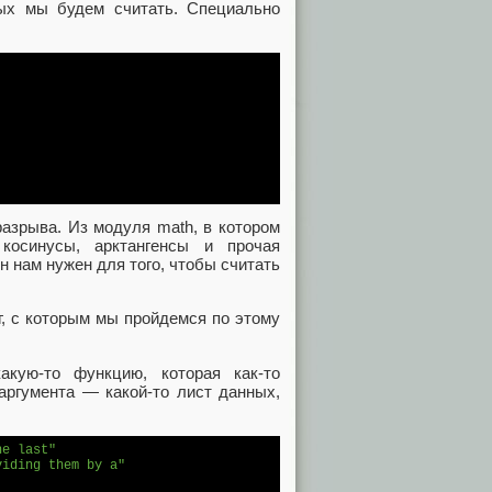
ых мы будем считать. Специально
разрыва. Из модуля math, в котором
косинусы, арктангенсы и прочая
н нам нужен для того, чтобы считать
г, с которым мы пройдемся по этому
акую-то функцию, которая как-то
аргумента — какой-то лист данных,
he last"
viding them by a"