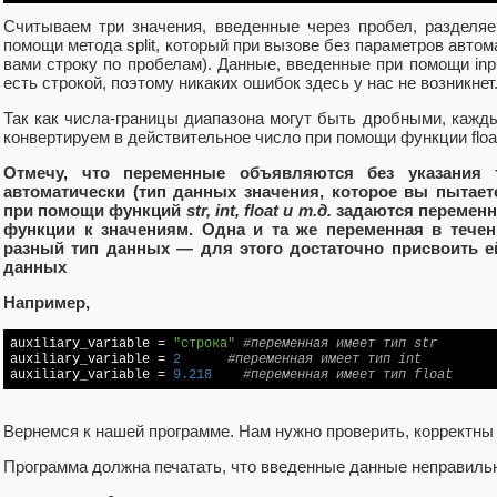
Считываем три значения, введенные через пробел, разделя
помощи метода split, который при вызове без параметров авто
вами строку по пробелам). Данные, введенные при помощи input
есть строкой, поэтому никаких ошибок здесь у нас не возникнет
Так как числа-границы диапазона могут быть дробными, кажд
конвертируем в действительное число при помощи функции floa
Отмечу, что переменные объявляются без указания 
автоматически (тип данных значения, которое вы пытает
при помощи функций
str, int, float и т.д.
задаются переменн
функции к значениям. Одна и та же переменная в тече
разный тип данных — для этого достаточно присвоить е
данных
Например,
auxiliary_variable = 
"строка"
#переменная имеет тип str
auxiliary_variable = 
2
#переменная имеет тип int
auxiliary_variable = 
9.218
#переменная имеет тип float
Вернемся к нашей программе. Нам нужно проверить, корректны
Программа должна печатать, что введенные данные неправильн