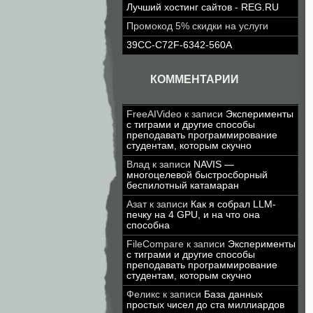
Лучший хостинг сайтов - REG.RU
Промокод 5% скидки на услуги
39CC-C72F-6342-560A
КОММЕНТАРИИ
FreeAIVideo
к записи
Эксперименты
с тиграми и другие способы
преподавать программирование
студентам, которым скучно
Влад
к записи
NAVIS —
многоцелевой быстросборный
беспилотный катамаран
Азат
к записи
Как я собрал LLM-
печку на 4 GPU, и на что она
способна
FileCompare
к записи
Эксперименты
с тиграми и другие способы
преподавать программирование
студентам, которым скучно
Феликс
к записи
База данных
простых чисел до ста миллиардов