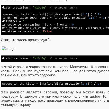
dials_precision = 
"%10.6g"
# точность числа
spaces_in_the_title = int((int(dials_precision[
1
:
3
])) / 
2
)

length_of_table_lower_bound = (int(dials_precision[
1
:
3
]) + 
2
) 
delimiter = 
' '
is_sequence_decreasing = to_x - from_x < 
0
min_y1_value, max_y1_value, x_copy = y1(from_x), y1(from_x), fr
negative_value_exists = 
False
Итак, что здесь происходит?
dials_precision = 
"%10.6g"
# точность числа
в этой строке я задаю точность числа. Максимум 10 знаков 
часть. Если у нас будет слишком большое для этого диапаз
всякие
е-15
или что-то подобное.
spaces_in_the_title = int((int(dials_precision[
1
:
3
])) / 
2
dials_precision является строкой, поэтому мы можем взять 
подстроку. В данном случае нам нужно получить цифру 10,
индексами, эту подстроку приводим к целочисленному типу д
меньшую сторону.