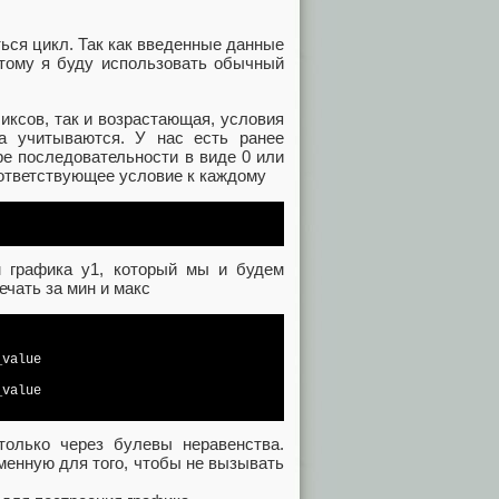
ться цикл. Так как введенные данные
тому я буду использовать обычный
иксов, так и возрастающая, условия
а учитываются. У нас есть ранее
ре последовательности в виде 0 или
оответствующее условие к каждому
 графика y1, который мы и будем
чать за мин и макс
value

value

 только через булевы неравенства.
менную для того, чтобы не вызывать