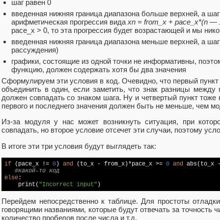
шаг равен 0
введенная нижняя граница диапазона больше верхней, а шаг 
арифметическая прогрессия вида
xn = from_x + pace_x*(n — 
pace_x > 0, то эта прогрессия будет возрастающей и мы ник
введенная нижняя граница диапазона меньше верхней, а ша
рассуждения)
графики, состоящие из одной точки не информативны, поэто
функцию, должен содержать хотя бы два значения
Сформулируем эти условия в код. Очевидно, что первый пункт 
объединить в один, если заметить, что знак разницы между 
должен совпадать со знаком шага. Ну и четвертый пункт тоже 
первого и последнего значения должен быть не меньше, чем мо
Из-за модуля у нас может возникнуть ситуация, при котор
совпадать, но второе условие отсечет эти случаи, поэтому усло
В итоге эти три условия будут выглядеть так:
if
 (pace_x != 
0
) 
and
 (to_x - from_x)*pace_x >= 
0
and
 abs(to_x -
#какой-то код
else
:

    print(
"Incorrect input"
Перейдем непосредственно к таблице. Для простоты отладк
говорящими названиями, которые будут отвечать за точность ч
количество пробелов после числа и т.д.