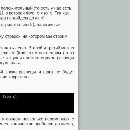
положительный (то есть у нас есть
1)
, в которой
from_x > to_x
. Так как
огда не дойдем до
to_x
)
г отрицательный (аналогичные
му отрезок, на котором мы строим
задать легко. Второй и третий можно
первым (from_x) и последним (to_x)
не так уж и сложен: модуль разницы
дуль шага.
ой знаки разницы и шага не будут
вие корректно.
 from_x):

и я создам несколько переменных с
исел, количество пробелов до числа,