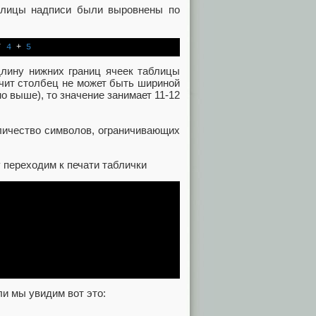
аблицы надписи были выровнены по
* 
4
 + 
5
длину нижних границ ячеек таблицы
ачит столбец не может быть шириной
о выше), то значение занимает 11-12
количество символов, ограничивающих
 переходим к печати таблички
ли мы увидим вот это: