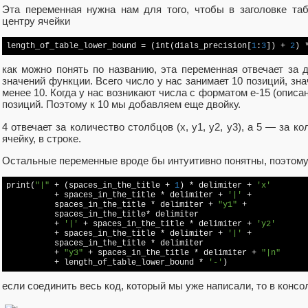
Эта переменная нужна нам для того, чтобы в заголовке т
центру ячейки
length_of_table_lower_bound = (int(dials_precision[
1
:
3
]) + 
2
) 
как можно понять по названию, эта переменная отвечает за 
значений функции. Всего число у нас занимает 10 позиций, зн
менее 10. Когда у нас возникают числа с форматом e-15 (описан
позиций. Поэтому к 10 мы добавляем еще двойку.
4 отвечает за количество столбцов (x, y1, y2, y3), а 5 — за 
ячейку, в строке.
Остальные переменные вроде бы интуитивно понятны, поэтому
print(
"|"
 + (spaces_in_the_title + 
1
) * delimiter + 
'x'
          + spaces_in_the_title * delimiter + 
'|'
 +

          spaces_in_the_title * delimiter + 
"y1"
 +

          spaces_in_the_title* delimiter

          + 
'|'
 + spaces_in_the_title * delimiter + 
'y2'
          + spaces_in_the_title * delimiter + 
'|'
 +

          spaces_in_the_title * delimiter

          + 
"y3"
 + spaces_in_the_title * delimiter + 
"|n"
          + length_of_table_lower_bound * 
'-'
если соединить весь код, который мы уже написали, то в консо