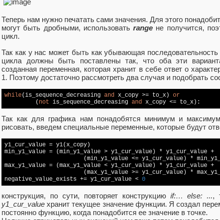
Теперь нам нужно печатать сами значения. Для этого понадоби
могут быть дробными, использовать
range
не получится, поэ
цикл.
Так как у нас может быть как убывающая последовательность 
цикла должны быть поставлены так, что оба эти вариант
созданная переменная, которая хранит в себе ответ о характе
1. Поэтому достаточно рассмотреть два случая и подобрать с
while
(is_sequence_decreasing 
and
 x_copy >= to_x) 
or
         (
not
 is_sequence_decreasing 
and
Так как для графика нам понадобятся минимум и максимум
рисовать, введем специальные переменные, которые будут отве
y1_cur_value = y1(x_copy)

min_y1_value = (min_y1_value > y1_cur_value) * y1_cur_value + 

                       (min_y1_value <= y1_cur_value) * min_y1_
max_y1_value = (max_y1_value < y1_cur_value) * y1_cur_value + 

                       (max_y1_value >= y1_cur_value) * max_y1_
negative_value_exists += y1_cur_value < 
0
конструкция, по сути, повторяет конструкцию
if:… else: ...
,
y1_cur_value
хранит текущее значение функции. Я создал пере
постоянно функцию, когда понадобится ее значение в точке.