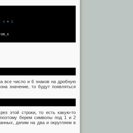
* 
4
 + 
5
om_x

на все число и 6 знаков на дробную
она значение, то будут появляться
срез этой строки, то есть какую-то
 поэтому берем символы под 1 и 2
анных, делим на два и округляем в