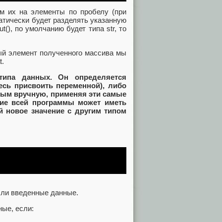
ем их на элементы по пробелу (при
матически будет разделять указанную
(), по умолчанию будет типа str, то
.
ый элемент полученного массива мы
t.
типа данных. Он определяется
есь присвоить переменной), либо
ым вручную, применяя эти самые
ние всей программы может иметь
й новое значение с другим типом
 ли введенные данные.
ые, если: