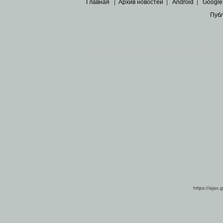
Главная
|
Архив новостей
|
Android
|
Google
Пуб
Все пра
Основными материалами сайта являются
архивные ко
https://ajax.