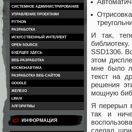
Автоматич
СИСТЕМНОЕ АДМИНИСТРИРОВАНИЕ
Отрисовк
УПРАВЛЕНИЕ ПРОЕКТАМИ
треугольни
PYTHON
РАЗРАБОТКА
И так, те
ИСКУССТВЕННЫЙ ИНТЕЛЛЕКТ
библиотеку
OPEN SOURCE
SSD1306. Во
БУДУЩЕЕ ЗДЕСЬ
этом диспл
ВЕБ-РАЗРАБОТКА
мне было л
КОСМОНАВТИКА
текст на д
РАЗРАБОТКА ВЕБ-САЙТОВ
решения эт
GOOGLE
ЖЕЛЕЗО
мощную биб
LINUX
Я перерыл в
АЛГОРИТМЫ
так и нич
ИНФОРМАЦИЯ
воспользов
сделал шри