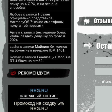
Алексей
к записи
Как я собрал LLM-
печку на 4 GPU, и на что она
способна
Любовь
к записи
Huawei
официально представила
HarmonyOS 7: какие смартфоны
получат её первыми
Артем
к записи
Бесплатные боты,
чтобы раздеть девушку по фото в
2024
sasha
к записи
Майнинг биткоинов
на 55-летнем ветеране IBM 1401
Roman
к записи
Реализация ModBus
RTU Slave на stm32
РЕКОМЕНДУЕМ
* - обя
REG.RU
надежный хостинг
Промокод на скидку 5%
REG.RU