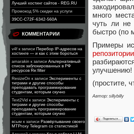
Лучший хостинг сайтов - REG.RU
закодирова
Промокод 5% скидки на услуги
много мест
39CC-C72F-6342-560A
чуть ли не
быстро (по 
КОММЕНТАРИИ
Примеры ис
v4f
к записи
Перебор IP-адресов на
репозитори
хостинге — и как с этим бороться
разбирают
amarakin
к записи
Альтернативный
список заблокированных в РФ
улучшению!
ресурсов Re:filter
ResizeOn
к записи
Эксперименты с
(простите, ч
тиграми и другие способы
преподавать программирование
студентам, которым скучно
Автор: sillybilly
Text2Vid
к записи
Эксперименты с
тиграми и другие способы
преподавать программирование
студентам, которым скучно
Поделиться…
всым
к записи
Развёртывание своего
MTProxy Telegram со статистикой