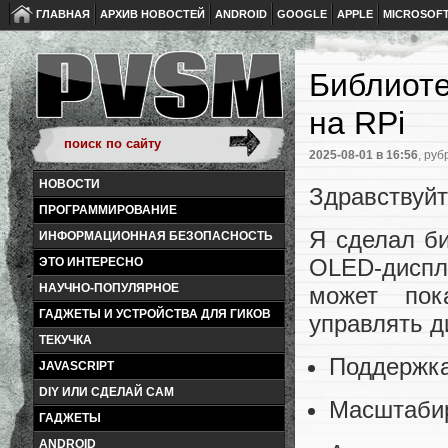
ГЛАВНАЯ
АРХИВ НОВОСТЕЙ
ANDROID
GOOGLE
APPLE
MICROSOF
Библиоте
на RPi
2025-08-01
в 16:56
, руб
НОВОСТИ
Здравствуйт
ПРОГРАММИРОВАНИЕ
Я сделал би
ИНФОРМАЦИОННАЯ БЕЗОПАСНОСТЬ
OLED-дисп
ЭТО ИНТЕРЕСНО
НАУЧНО-ПОПУЛЯРНОЕ
может пок
ГАДЖЕТЫ И УСТРОЙСТВА ДЛЯ ГИКОВ
управлять д
ТЕКУЧКА
Поддержка
JAVASCRIPT
DIY ИЛИ СДЕЛАЙ САМ
Масштабир
ГАДЖЕТЫ
ANDROID