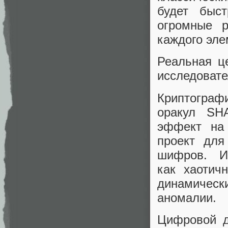
будет быст
огромные р
каждого эле
Реальная ц
исследовате
Криптогра
оракул SH
эффект на 
проект для
шифров. И
как хаотич
динамичес
аномалии.
Цифровой дв