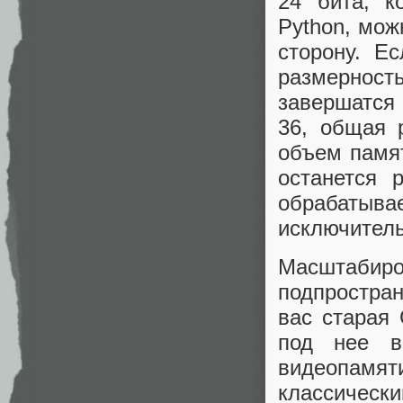
24 бита, к
Python, мо
сторону. Е
размерност
завершатся 
36, общая 
объем памят
останется 
обрабатывае
исключитель
Масштабиро
подпростран
вас старая
под нее в
видеопамя
классическ