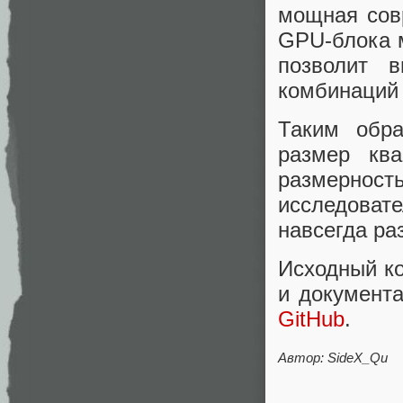
мощная сов
GPU-блока м
позволит 
комбинаций 
Таким обра
размер кв
размерность
исследовате
навсегда ра
Исходный к
и документ
GitHub
.
Автор:
SideX_Qu