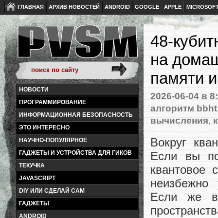
ГЛАВНАЯ
АРХИВ НОВОСТЕЙ
ANDROID
GOOGLE
APPLE
MICROSOF
48-кубит
на домаш
памяти и
НОВОСТИ
2026-06-04
в 8
ПРОГРАММИРОВАНИЕ
алгоритм bbht
ИНФОРМАЦИОННАЯ БЕЗОПАСНОСТЬ
вычисления
,
ЭТО ИНТЕРЕСНО
Вокруг ква
НАУЧНО-ПОПУЛЯРНОЕ
Если вы по
ГАДЖЕТЫ И УСТРОЙСТВА ДЛЯ ГИКОВ
ТЕКУЧКА
квантовое 
JAVASCRIPT
неизбежно 
DIY ИЛИ СДЕЛАЙ САМ
Если же в
ГАДЖЕТЫ
пространст
ANDROID