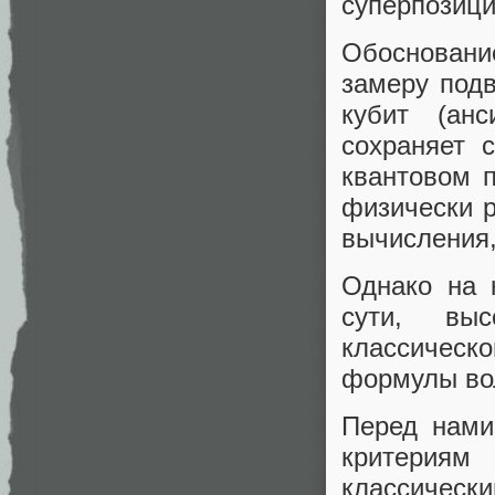
суперпозици
Обосновани
замеру подв
кубит (ан
сохраняет 
квантовом 
физически р
вычисления,
Однако на 
сути, выс
классическо
формулы во
Перед нами
критериям
классическ