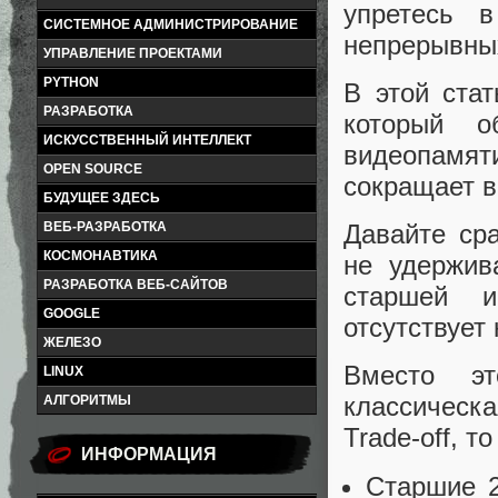
упретесь 
СИСТЕМНОЕ АДМИНИСТРИРОВАНИЕ
непрерывны
УПРАВЛЕНИЕ ПРОЕКТАМИ
PYTHON
В этой ста
РАЗРАБОТКА
который о
ИСКУССТВЕННЫЙ ИНТЕЛЛЕКТ
видеопамя
OPEN SOURCE
сокращает в
БУДУЩЕЕ ЗДЕСЬ
ВЕБ-РАЗРАБОТКА
Давайте ср
КОСМОНАВТИКА
не удержив
РАЗРАБОТКА ВЕБ-САЙТОВ
старшей и
GOOGLE
отсутствует 
ЖЕЛЕЗО
Вместо эт
LINUX
классическ
АЛГОРИТМЫ
Trade‑off, т
ИНФОРМАЦИЯ
Старшие 2