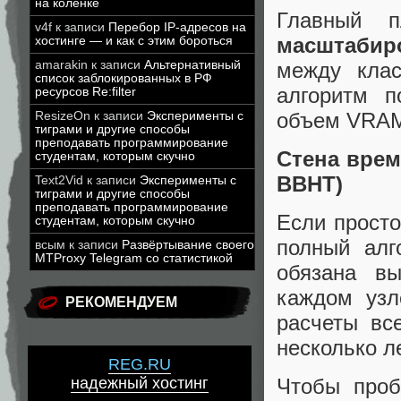
на коленке
Главный 
v4f
к записи
Перебор IP-адресов на
масштабир
хостинге — и как с этим бороться
между клас
amarakin
к записи
Альтернативный
список заблокированных в РФ
алгоритм п
ресурсов Re:filter
объем VRAM 
ResizeOn
к записи
Эксперименты с
тиграми и другие способы
преподавать программирование
Стена врем
студентам, которым скучно
BBHT)
Text2Vid
к записи
Эксперименты с
тиграми и другие способы
преподавать программирование
Если просто
студентам, которым скучно
полный алг
всым
к записи
Развёртывание своего
MTProxy Telegram со статистикой
обязана в
каждом узл
РЕКОМЕНДУЕМ
расчеты вс
несколько л
REG.RU
надежный хостинг
Чтобы проб