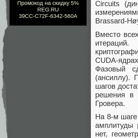
Circuits (
Промокод на скидку 5%
REG.RU
измерениям
39CC-C72F-6342-560A
Brassard-Hø
Вместо всех
итераций
криптограф
CUDA-ядра
Фазовый сд
(ансиллу). 
шагов доста
решения в 
Гровера.
На 8-м шаге
амплитуды 
нет, геомет