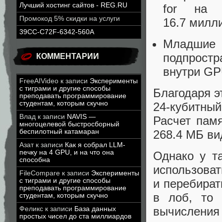
Лучший хостинг сайтов - REG.RU
for на 
Промокод 5% скидки на услуги
16.7 милл
39CC-C72F-6342-560A
Младши
подпростр
КОММЕНТАРИИ
внутри GP
FreeAIVideo
к записи
Эксперименты
с тиграми и другие способы
Благодаря э
преподавать программирование
студентам, которым скучно
24-кубитный
Влад
к записи
NAVIS —
Расчет памя
многоцелевой быстросборный
беспилотный катамаран
268.4 МБ ви
Азат
к записи
Как я собрал LLM-
печку на 4 GPU, и на что она
Однако у т
способна
использоват
FileCompare
к записи
Эксперименты
с тиграми и другие способы
и перебират
преподавать программирование
в лоб, то
студентам, которым скучно
вычисления 
Феликс
к записи
База данных
простых чисел до ста миллиардов