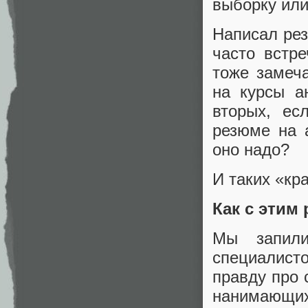
выборку или
Написал рез
часто встр
тоже замеча
на курсы а
вторых, ес
резюме на а
оно надо?
И таких «кр
Как с этим
Мы запили
специалист
правду про 
нанимающи