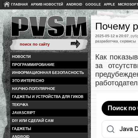
ГЛАВНАЯ
АРХИВ НОВОСТЕЙ
ANDROID
GOOGLE
APPLE
MICROSOF
Почему р
2025-05-12
в 20:07
, руб
разработчка
,
сервисы
Как показыв
НОВОСТИ
за отсутст
ПРОГРАММИРОВАНИЕ
предубежден
ИНФОРМАЦИОННАЯ БЕЗОПАСНОСТЬ
ЭТО ИНТЕРЕСНО
работодател
НАУЧНО-ПОПУЛЯРНОЕ
ГАДЖЕТЫ И УСТРОЙСТВА ДЛЯ ГИКОВ
ТЕКУЧКА
JAVASCRIPT
DIY ИЛИ СДЕЛАЙ САМ
ГАДЖЕТЫ
ANDROID