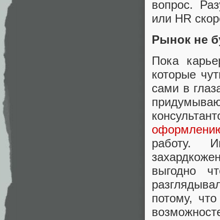
вопрос. Ра
или HR скор
Рынок не б
Пока карье
которые чут
сами в глаз
придумыв
консульта
оформлени
работу. 
захардкож
выгодно ч
разглядыв
потому, чт
возможнос