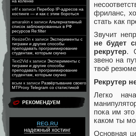
на коленке
несоответс
v4f
к записи
Перебор IP-адресов на
фриланс, х
хостинге — и как с этим бороться
стать как п
amarakin
к записи
Альтернативный
список заблокированных в РФ
ресурсов Re:filter
Звучит неп
ResizeOn
к записи
Эксперименты с
не будет с
тиграми и другие способы
преподавать программирование
рекрутер
. 
студентам, которым скучно
звено на пу
Text2Vid
к записи
Эксперименты с
тиграми и другие способы
твоё резюм
преподавать программирование
студентам, которым скучно
Рекрутер не
всым
к записи
Развёртывание своего
MTProxy Telegram со статистикой
Легко нач
манипулято
РЕКОМЕНДУЕМ
пока им это
каком ты м
REG.RU
надежный хостинг
Основная ц