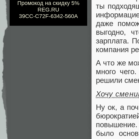
Промокод на скидку 5%
ты подходящ
REG.RU
информацие
39CC-C72F-6342-560A
даже помож
выгодно, ч
зарплата. П
компания ре
А что же мо
много чего.
решили смен
Хочу смен
Ну ок, а по
бюрократ
повышение. 
было основ