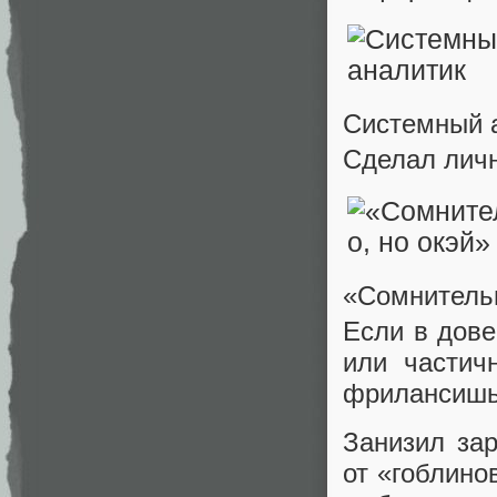
Системный 
Сделал личн
«Сомнительн
Если в дов
или частич
фрилансишь 
Занизил за
от «гоблино