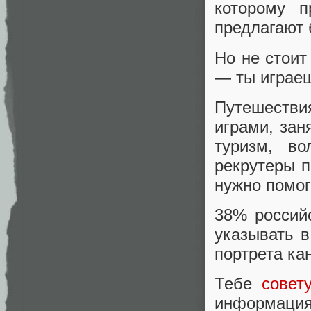
которому п
предлагают 
Но не стоит
— ты играеш
Путешествия
играми, за
туризм, во
рекрутеры 
нужно помог
38% россий
указывать в
портрета ка
Тебе
совет
информаци