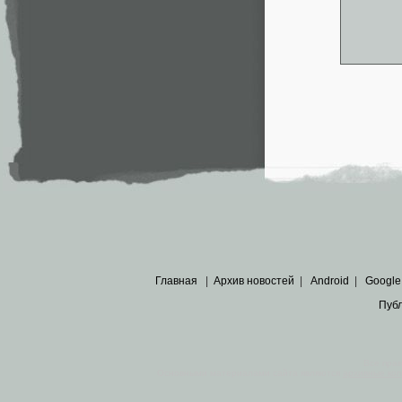
Главная
|
Архив новостей
|
Android
|
Google
Пуб
Все пра
Основными материалами сайта являются
архивные ко