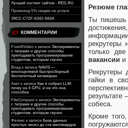
Лучший хостинг сайтов - REG.RU
Резюме гла
Промокод 5% скидки на услуги
Ты пишешь 
39CC-C72F-6342-560A
достижения,
КОММЕНТАРИИ
информации,
рекрутеры 
FreeAIVideo
к записи
Эксперименты
только дв
с тиграми и другие способы
преподавать программирование
вакансии
и 
студентам, которым скучно
Влад
к записи
NAVIS —
Рекрутеры 
многоцелевой быстросборный
беспилотный катамаран
гайки в св
Азат
к записи
Как я собрал LLM-
перспекти
печку на 4 GPU, и на что она
способна
результате 
FileCompare
к записи
Эксперименты
собеса.
с тиграми и другие способы
преподавать программирование
студентам, которым скучно
Кроме того
Феликс
к записи
База данных
погружаютс
простых чисел до ста миллиардов