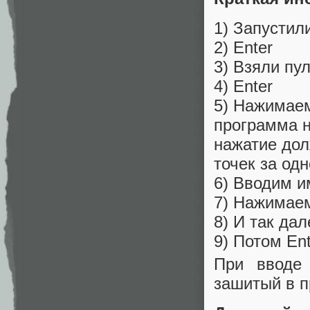
1) Запустил
2) Enter
3) Взяли пул
4) Enter
5) Нажимаем
программа н
нажатие дол
точек за од
6) Вводим 
7) Нажимаем
8) И так дал
9) Потом Ent
При вводе 
зашитый в п