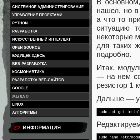
В основном
СИСТЕМНОЕ АДМИНИСТРИРОВАНИЕ
нашел, но в
УПРАВЛЕНИЕ ПРОЕКТАМИ
а что-то п
PYTHON
ситуацию т
РАЗРАБОТКА
некоторые м
ИСКУССТВЕННЫЙ ИНТЕЛЛЕКТ
для таких 
OPEN SOURCE
подробно.
БУДУЩЕЕ ЗДЕСЬ
ВЕБ-РАЗРАБОТКА
Итак, модул
КОСМОНАВТИКА
— на нем с
РАЗРАБОТКА ВЕБ-САЙТОВ
резистор 1 к
GOOGLE
ЖЕЛЕЗО
Дальше — у
LINUX
АЛГОРИТМЫ
Редактируем
ИНФОРМАЦИЯ