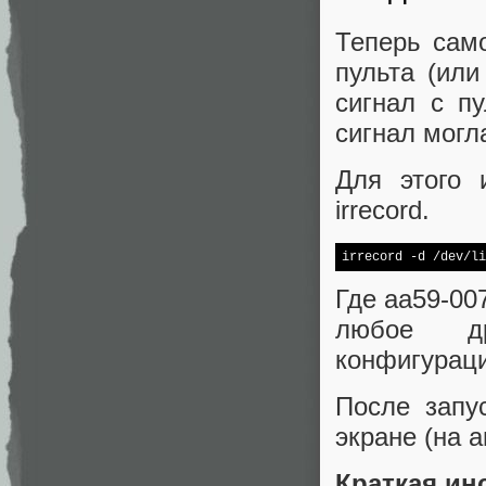
Теперь сам
пульта (или
сигнал с п
сигнал могл
Для этого 
irrecord.
irrecord 
-d
Где aa59-00
любое д
конфигураци
После запу
экране (на 
Краткая ин