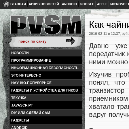
ГЛАВНАЯ
АРХИВ НОВОСТЕЙ
ANDROID
GOOGLE
APPLE
MICROSOF
Как чайн
2016-02-11
в 12:37
, руб
Давно уже
передатчик к
НОВОСТИ
ними можно 
ПРОГРАММИРОВАНИЕ
ИНФОРМАЦИОННАЯ БЕЗОПАСНОСТЬ
Изучив про
ЭТО ИНТЕРЕСНО
понял, что
НАУЧНО-ПОПУЛЯРНОЕ
транзистор
ГАДЖЕТЫ И УСТРОЙСТВА ДЛЯ ГИКОВ
приемником 
ТЕКУЧКА
хватало тра
JAVASCRIPT
вдруг получ
DIY ИЛИ СДЕЛАЙ САМ
ГАДЖЕТЫ
ANDROID