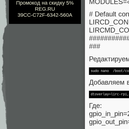
MODULES=«li
Промокод на скидку 5%
REG.RU
# Default con
39CC-C72F-6342-560A
LIRCD_CON
LIRCMD_CO
##########
###
Редактируем 
Добавляем в
dtoverlay=lirc-rpi,
Где:
gpio_in_pin
gpio_out_pi