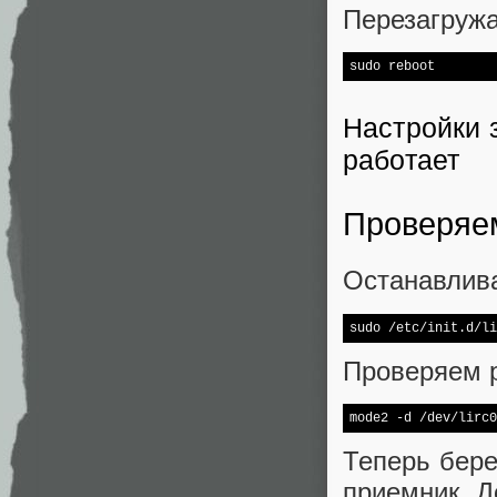
Перезагруж
Настройки 
работает
Проверяе
Останавлива
Проверяем 
mode2 
-d
Теперь бере
приемник. Д