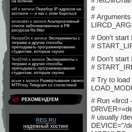
# /etc/lirc/h
на коленке
#
v4f
к записи
Перебор IP-адресов на
хостинге — и как с этим бороться
# Arguments 
amarakin
к записи
Альтернативный
LIRCD_ARGS=
список заблокированных в РФ
ресурсов Re:filter
# Don't start
ResizeOn
к записи
Эксперименты с
тиграми и другие способы
# START_LI
преподавать программирование
студентам, которым скучно
# Don't start
Text2Vid
к записи
Эксперименты с
тиграми и другие способы
# START_IR
преподавать программирование
студентам, которым скучно
# Try to load
всым
к записи
Развёртывание своего
MTProxy Telegram со статистикой
LOAD_MODU
# Run «lircd -
РЕКОМЕНДУЕМ
DRIVER=«def
# usually /de
REG.RU
DEVICE="/dev
надежный хостинг