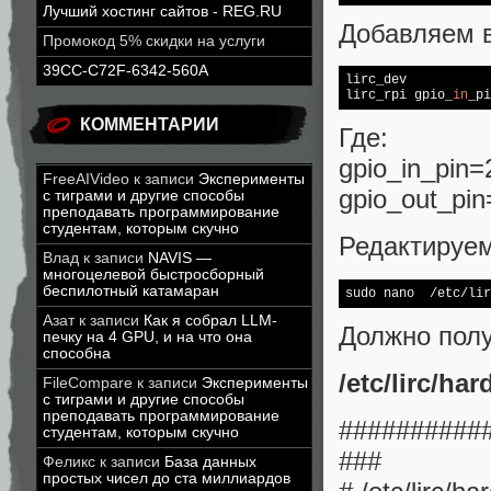
Лучший хостинг сайтов - REG.RU
Добавляем в
Промокод 5% скидки на услуги
39CC-C72F-6342-560A
lirc_dev

lirc_rpi gpio_
in
КОММЕНТАРИИ
Где:
gpio_in_pin
FreeAIVideo
к записи
Эксперименты
gpio_out_pi
с тиграми и другие способы
преподавать программирование
студентам, которым скучно
Редактируем 
Влад
к записи
NAVIS —
многоцелевой быстросборный
беспилотный катамаран
Азат
к записи
Как я собрал LLM-
Должно полу
печку на 4 GPU, и на что она
способна
/etc/lirc/ha
FileCompare
к записи
Эксперименты
с тиграми и другие способы
преподавать программирование
##########
студентам, которым скучно
###
Феликс
к записи
База данных
простых чисел до ста миллиардов