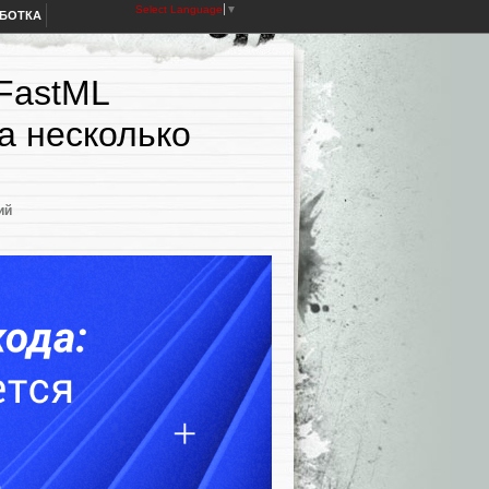
Select Language
▼
АБОТКА
 FastML
а несколько
ий