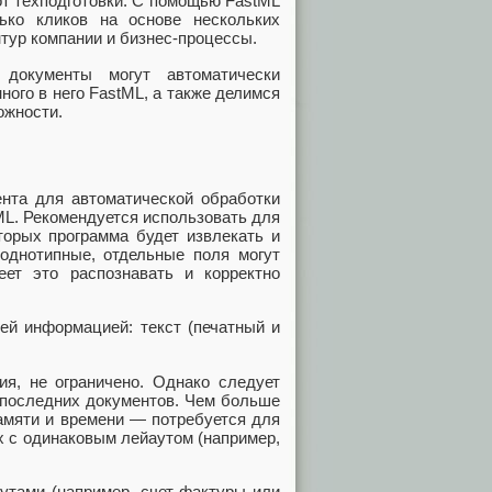
от техподготовки. С помощью FastML
ько кликов на основе нескольких
нтур компании и бизнес-процессы.
документы могут автоматически
ого в него FastML, а также делимся
ожности.
ента для автоматической обработки
ML. Рекомендуется использовать для
оторых программа будет извлекать и
однотипные, отдельные поля могут
ет это распознавать и корректно
й информацией: текст (печатный и
ия, не ограничено. Однако следует
0 последних документов. Чем больше
амяти и времени — потребуется для
ах с одинаковым лейаутом (например,
аутами (например, счет-фактуры или