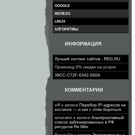
GOOGLE
ЖЕЛЕЗО
LINUX
АЛГОРИТМЫ
ИНФОРМАЦИЯ
Лучший хостинг сайтов - REG.RU
Промокод 5% скидки на услуги
39CC-C72F-6342-560A
КОММЕНТАРИИ
v4f
к записи
Перебор IP-адресов на
хостинге — и как с этим бороться
amarakin
к записи
Альтернативный
список заблокированных в РФ
ресурсов Re:filter
ResizeOn
к записи
Эксперименты с