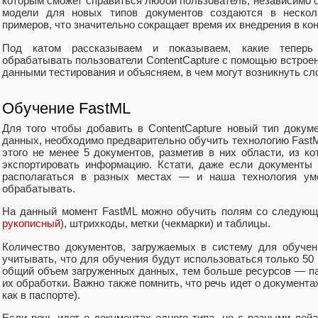
которым сможет справиться любой пользователь, независимо 
модели для новых типов документов создаются в нескол
примеров, что значительно сокращает время их внедрения в ко
Под катом рассказываем и показываем, какие теперь 
обрабатывать пользователи ContentCapture с помощью встроенн
данными тестирования и объясняем, в чем могут возникнуть сл
Обучение FastML
Для того чтобы добавить в ContentCapture новый тип докум
данных, необходимо предварительно обучить технологию Fast
этого не менее 5 документов, разметив в них области, из к
экспортировать информацию. Кстати, даже если документы 
располагаться в разных местах — и наша технология уме
обрабатывать.
На данный момент FastML можно обучить полям со следующе
рукописный
), штрихкоды, метки (чекмарки) и таблицы.
Количество документов, загружаемых в систему для обучен
учитывать, что для обучения будут использоваться только 5
общий объем загруженных данных, тем больше ресурсов — п
их обработки. Важно также помнить, что речь идет о документ
как в паспорте).
Если речь идет о документах одного типа, но с разными лей