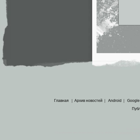
Главная
|
Архив новостей
|
Android
|
Google
Пуб
Все пра
Основными материалами сайта являются
архивные ко