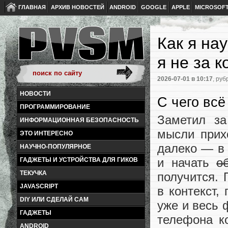
ГЛАВНАЯ
АРХИВ НОВОСТЕЙ
ANDROID
GOOGLE
APPLE
MICROSOF
Как я на
я не за 
2026-07-01
в 10:17
, руб
НОВОСТИ
С чего всё
ПРОГРАММИРОВАНИЕ
Заметил з
ИНФОРМАЦИОННАЯ БЕЗОПАСНОСТЬ
мысли прихо
ЭТО ИНТЕРЕСНО
далеко — в 
НАУЧНО-ПОПУЛЯРНОЕ
и начать
о
ГАДЖЕТЫ И УСТРОЙСТВА ДЛЯ ГИКОВ
ТЕКУЧКА
получится. 
JAVASCRIPT
в контекст,
DIY ИЛИ СДЕЛАЙ САМ
уже и весь 
ГАДЖЕТЫ
телефона к
ANDROID