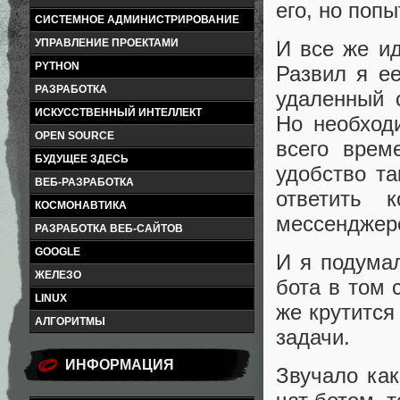
его, но поп
СИСТЕМНОЕ АДМИНИСТРИРОВАНИЕ
И все же ид
УПРАВЛЕНИЕ ПРОЕКТАМИ
PYTHON
Развил я ее
РАЗРАБОТКА
удаленный с
ИСКУССТВЕННЫЙ ИНТЕЛЛЕКТ
Но необход
OPEN SOURCE
всего врем
БУДУЩЕЕ ЗДЕСЬ
удобство т
ВЕБ-РАЗРАБОТКА
ответить 
КОСМОНАВТИКА
мессенджере
РАЗРАБОТКА ВЕБ-САЙТОВ
GOOGLE
И я подумал
ЖЕЛЕЗО
бота в том 
LINUX
же крутится
АЛГОРИТМЫ
задачи.
ИНФОРМАЦИЯ
Звучало как