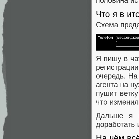
половина ис
Что я в ит
Схема преде
Телефон (мессенджер
        ↑          
Я пишу в ча
регистраци
очередь. На
агента на н
пушит ветку
что изменил
Дальше я п
доработать 
На чём вс