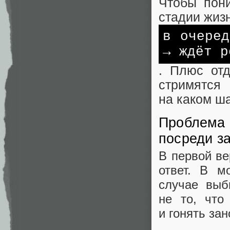
Чтобы пони
стадии жизн
в очеред
→ ждёт р
. Плюс отд
стримятся
на каком ша
Проблема 2
посреди з
В первой ве
ответ. В м
случае выб
не то, что
и гонять зан