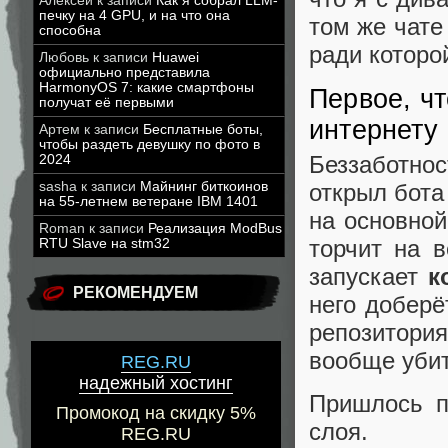
Алексей
к записи
Как я собрал LLM-
печку на 4 GPU, и на что она
том же чате
способна
ради которо
Любовь
к записи
Huawei
официально представила
HarmonyOS 7: какие смартфоны
Первое, чт
получат её первыми
интернету
Артем
к записи
Бесплатные боты,
чтобы раздеть девушку по фото в
Беззаботно
2024
открыл бота
sasha
к записи
Майнинг биткоинов
на 55-летнем ветеране IBM 1401
на основной
Roman
к записи
Реализация ModBus
торчит на 
RTU Slave на stm32
запускает
к
РЕКОМЕНДУЕМ
него доберё
репозитори
вообще убит
REG.RU
надежный хостинг
Пришлось п
Промокод на скидку 5%
слоя.
REG.RU