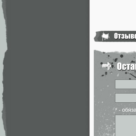
* - обя