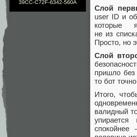
39CC-C72F-6342-560A
Слой перв
user ID и о
которые 
не из списк
Просто, но 
Слой втор
безопаснос
пришло без 
то бот точно
Итого, чтоб
одновремен
валидный то
упирается
спокойнее 