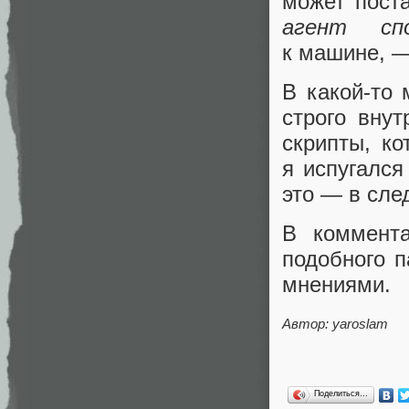
может поста
агент сп
к машине, —
В какой-то 
строго внут
скрипты, ко
я испугался
это — в сле
В коммента
подобного п
мнениями.
Автор:
yaroslam
Поделиться…