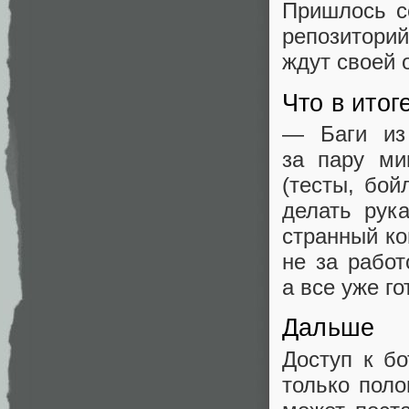
Пришлось се
репозитори
ждут своей 
Что в итог
— Баги из 
за пару ми
(тесты, бой
делать рук
странный ко
не за работ
а все уже го
Дальше
Доступ к б
только поло