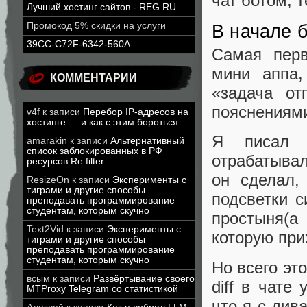
чат ботом, т
Лучший хостинг сайтов - REG.RU
Промокод 5% скидки на услуги
В начале 
39CC-C72F-6342-560A
Самая перв
мини аппа,
КОММЕНТАРИИ
«задача от
пояснениям
v4f
к записи
Перебор IP-адресов на
хостинге — и как с этим бороться
Я писал 
amarakin
к записи
Альтернативный
список заблокированных в РФ
отрабатывал
ресурсов Re:filter
он сделал,
ResizeOn
к записи
Эксперименты с
тиграми и другие способы
подсветки с
преподавать программирование
студентам, которым скучно
простыня(а
Text2Vid
к записи
Эксперименты с
которую при
тиграми и другие способы
преподавать программирование
студентам, которым скучно
Но всего эт
всым
к записи
Развёртывание своего
diff в чате
MTProxy Telegram со статистикой
что я с див