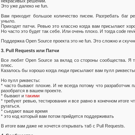
некрасивых решений.
Это уже далеко не fun.
Вам приходит большое количество писем. Разгребать баг реп
уныло.
Приходят патчи. Ревью это классно когда вам присылают хор
Но часто это будет так себе. Или очень плохо. И тогда code revi
Поддержка Open Source проекта это не fun. Это сложно и скучн
3. Pull Requests или Патчи
Все любят Open Source за вклад со стороны сообщества. Я т
плюс.
Казалось бы хорошо когда люди присылают вам пулл риквесты
Но пулл риквесты:
* часто бывают плохие. И не всегда потому что разработчик п
разобратся в вашем проекте.
* бывают и
такими
* требуют ревью, тестирования и все равно в конечном итоге чт
ругаться.
* сьедают ваше время
* это код который вам потом прийдется поддерживать
В итоге вам даже не хочется открывать таб с Pull Requests.