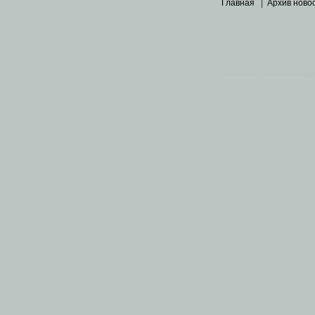
Главная
|
Архив ново
Основными материалами 