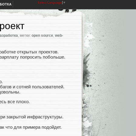
Select Language
▼
АБОТКА
роект
азработка
, метки:
open source
,
web-
работке открытых проектов.
 зарплату попросить побольше.
о.
багов и сотней пользователей.
 довольны.
сь все плохо.
три закрытой инфраструктуры.
так что для примера подойдет.