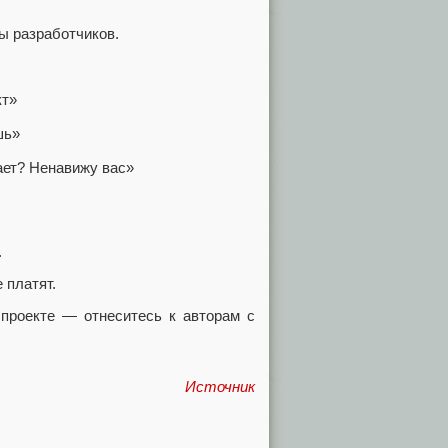
ы разработчиков.
кт»
шь»
тает? Ненавижу вас»
.
 платят.
 проекте — отнеситесь к авторам с
Источник