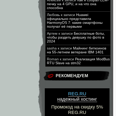
Алексей
к записи
Как я собрал LLM-
печку на 4 GPU, и на что она
способна
Любовь
к записи
Huawei
официально представила
HarmonyOS 7: какие смартфоны
получат её первыми
Артем
к записи
Бесплатные боты,
чтобы раздеть девушку по фото в
2024
sasha
к записи
Майнинг биткоинов
на 55-летнем ветеране IBM 1401
Roman
к записи
Реализация ModBus
RTU Slave на stm32
РЕКОМЕНДУЕМ
REG.RU
надежный хостинг
Промокод на скидку 5%
REG.RU