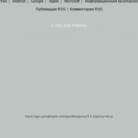
стей
|
Android
|
Google
|
Apple
|
Microsoft
|
Информационная безопасно
Публикации RSS
|
Комментарии RSS
© 2010-2026 PVSM.RU
Все права на материалы принадлежат их авторам.
сайта являются
архивные копии материалов
по ИТ тематике Рунета, взятые
из открытых и 
https://ajax.googleapis.com/ajax/libs/jquery/3.4.1/jquery.min.js