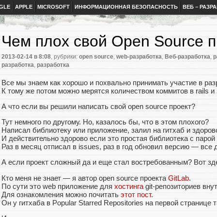
GLE
APPLE
MICROSOFT
ИНФОРМАЦИОННАЯ БЕЗОПАСНОСТЬ
ВЕБ – РАЗР
Чем плох свой Open Source п
2013-02-14
в 8:08
, рубрики:
open source
,
web-разработка
,
Веб-разработка
,
р
разработка
,
разработка
Все мы знаем как хорошо и похвально принимать участие в раз
К тому же потом можно мерятся количеством коммитов в rails и
А что если вы решили написать свой open source проект?
Тут немного по другому. Но, казалось бы, что в этом плохого?
Написал библиотеку или приложение, залил на гитхаб и здоров
И действительно здорово если это простая библиотека с парой 
Раз в месяц отписал в issues, раз в год обновил версию — все
А если проект сложный да и еще стал востребованным? Вот зде
Кто меня не знает — я автор open source проекта
GitLab
.
По сути это web приложение для
хостинга
git-репозиториев вну
Для ознакомления можно почитать
этот пост
.
Он у гитхаба в Popular Starred Repositories на первой странице 