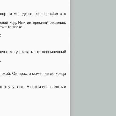
орт и менеджить issue tracker это
оший код. Или интересный решения.
ew это тоска.
о
очно могу сказать что несомненный
.
лохой. Он просто может не до конца
о-то упустите. А потом исправлять и