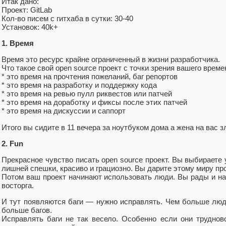
Итак дано:
Проект: GitLab
Кол-во писем с гитхаба в сутки: 30-40
Установок: 40k+
1. Время
Время это ресурс крайне ограниченный в жизни разработчика.
Что такое свой open source проект с точки зрения вашего време
* это время на прочтения пожеланий, баг репортов
* это время на разработку и поддержку кода
* это время на ревью пулл риквестов или патчей
* это время на доработку и фиксы после этих патчей
* это время на дискуссии и саппорт
Итого вы сидите в 11 вечера за ноутбуком дома а жена на вас 
2. Fun
Прекрасное чувство писать open source проект. Вы выбираете 
лишней спешки, красиво и грациозно. Вы дарите этому миру про
Потом ваш проект начинают использовать люди. Вы рады и н
восторга.
И тут появляются баги — нужно исправлять. Чем больше лю
больше багов.
Исправлять баги не так весело. Особенно если они трудно