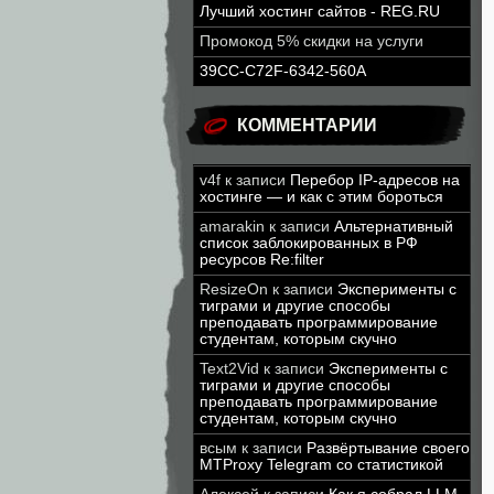
Лучший хостинг сайтов - REG.RU
Промокод 5% скидки на услуги
39CC-C72F-6342-560A
КОММЕНТАРИИ
v4f
к записи
Перебор IP-адресов на
хостинге — и как с этим бороться
amarakin
к записи
Альтернативный
список заблокированных в РФ
ресурсов Re:filter
ResizeOn
к записи
Эксперименты с
тиграми и другие способы
преподавать программирование
студентам, которым скучно
Text2Vid
к записи
Эксперименты с
тиграми и другие способы
преподавать программирование
студентам, которым скучно
всым
к записи
Развёртывание своего
MTProxy Telegram со статистикой