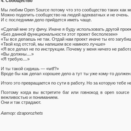
4. Сообщество
Мы любим Open Source потому что это сообщество таких как м
Можно поделить сообщество на людей адекватных и не очень.
И с последними дело прийдется иметь чаще.
«Сделай мне эту фичу. Иначе я буду использовать другой прое
«Без данной функциональности этот проект бесполезен»
«Ты все делаешь не так. Отдай нам проект иначе ты его загуби
«Твой код отстой, мы напишем все намного лучше»
«Я все делал не по инструкции. Почему у меня ничего не рабо
«Вы должны....»
«Я требую....»
И ты такой сидишь — «wtf?»
Вроде бы как делал хорошее дело а тут ты уже кому-то должен
Итого это превращается по сути в работу. Но за которую тебе не
Поэтому когда вы встретите баг или говнокод в open source
вежливостью и пониманием.
Они и так страдают.
Автор: dzaporozhets