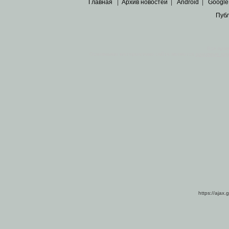
Главная
|
Архив новостей
|
Android
|
Google
Пуб
Все пра
Основными материалами сайта являются
архивные ко
https://ajax.