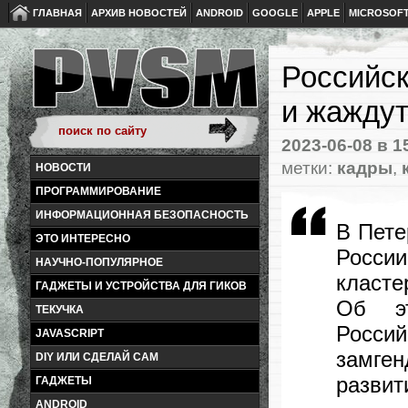
ГЛАВНАЯ
АРХИВ НОВОСТЕЙ
ANDROID
GOOGLE
APPLE
MICROSOF
Российск
и жаждут
2023-06-08
в 1
метки:
кадры
,
НОВОСТИ
ПРОГРАММИРОВАНИЕ
ИНФОРМАЦИОННАЯ БЕЗОПАСНОСТЬ
В Пете
ЭТО ИНТЕРЕСНО
Росс
НАУЧНО-ПОПУЛЯРНОЕ
класте
ГАДЖЕТЫ И УСТРОЙСТВА ДЛЯ ГИКОВ
Об э
ТЕКУЧКА
Росси
JAVASCRIPT
замге
DIY ИЛИ СДЕЛАЙ САМ
развит
ГАДЖЕТЫ
ANDROID