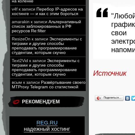
на коленке
v4f
к записи
Перебор IP-адресов на
хостинге — и как с этим бороться
"Любо
amarakin
к записи
Альтернативный
графи
список заблокированных в РФ
ресурсов Re:filter
свои
ResizeOn
к записи
Эксперименты с
электр
тиграми и другие способы
напоми
преподавать программирование
студентам, которым скучно
Text2Vid
к записи
Эксперименты с
тиграми и другие способы
преподавать программирование
Источник
студентам, которым скучно
всым
к записи
Развёртывание своего
MTProxy Telegram со статистикой
Поделиться…
РЕКОМЕНДУЕМ
REG.RU
надежный хостинг