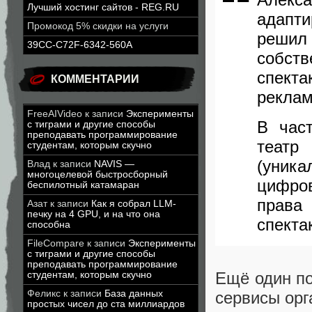
Лучший хостинг сайтов - REG.RU
адапти
Промокод 5% скидки на услуги
решил
39CC-C72F-6342-560A
собст
спект
КОММЕНТАРИИ
реклам
FreeAIVideo
к записи
Эксперименты
В час
с тиграми и другие способы
преподавать программирование
театр
студентам, которым скучно
(уник
Влад
к записи
NAVIS —
многоцелевой быстросборный
цифро
беспилотный катамаран
права
Азат
к записи
Как я собрал LLM-
печку на 4 GPU, и на что она
спекта
способна
FileCompare
к записи
Эксперименты
с тиграми и другие способы
преподавать программирование
Ещё один по
студентам, которым скучно
Феликс
к записи
База данных
сервисы орг
простых чисел до ста миллиардов