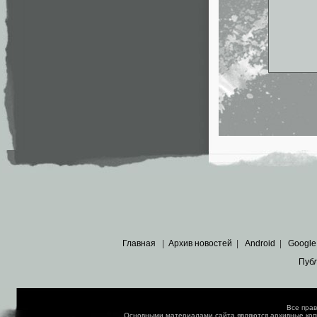
Главная
|
Архив новостей
|
Android
|
Google
Пуб
Все пра
Основными материалами сайта являются
архивные ко