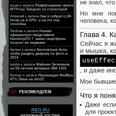
не знал, чт
всым
к записи
Развёртывание своего
MTProxy Telegram со статистикой
Но мне пов
Алексей
к записи
Как я собрал LLM-
человека, ко
печку на 4 GPU, и на что она
способна
Любовь
к записи
Huawei
Глава 4. К
официально представила
HarmonyOS 7: какие смартфоны
Сейчас я жи
получат её первыми
и мышка, ко
Артем
к записи
Бесплатные боты,
чтобы раздеть девушку по фото в
2024
useEffec
sasha
к записи
Майнинг биткоинов
на 55-летнем ветеране IBM 1401
, и даже и
Roman
к записи
Реализация ModBus
RTU Slave на stm32
Мои бывшие 
РЕКОМЕНДУЕМ
Что я поня
Даже если
REG.RU
для проект
надежный хостинг