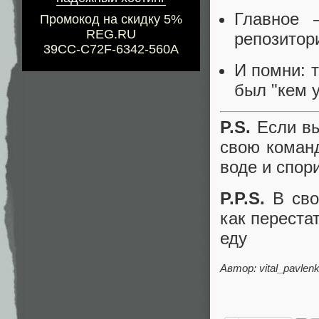
Главное 
Промокод на скидку 5%
REG.RU
репозитор
39CC-C72F-6342-560A
И помни: 
был "кем у
P.S.
Если вы
свою команд
воде и спори
P.P.S.
В сво
как перестат
еду
Автор: vital_pavlen