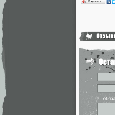
Поделиться…
* - обя