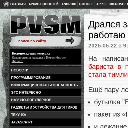
ГЛАВНАЯ
АРХИВ НОВОСТЕЙ
ANDROID
GOOGLE
APPLE
MICROSOF
Дрался з
работаю
2025-05-22
в 9
Колоноскопия желудка
На написа
Колоноскопия желудка
в Новосибирске.
almita.ru
бариста в 
НОВОСТИ
стала тимли
ПРОГРАММИРОВАНИЕ
ИНФОРМАЦИОННАЯ БЕЗОПАСНОСТЬ
Ещё пару ле
ЭТО ИНТЕРЕСНО
бутылка "
НАУЧНО-ПОПУЛЯРНОЕ
ГАДЖЕТЫ И УСТРОЙСТВА ДЛЯ ГИКОВ
пакет из «
ТЕКУЧКА
JAVASCRIPT
и лежание