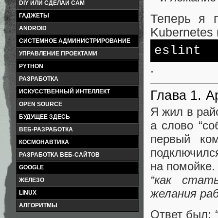
DIY ИЛИ СДЕЛАЙ САМ
Теперь я 
ГАДЖЕТЫ
ANDROID
Kubernetes
СИСТЕМНОЕ АДМИНИСТРИРОВАНИЕ
eslint
УПРАВЛЕНИЕ ПРОЕКТАМИ
.
PYTHON
РАЗРАБОТКА
Глава 1. А
ИСКУССТВЕННЫЙ ИНТЕЛЛЕКТ
OPEN SOURCE
Я жил в рай
БУДУЩЕЕ ЗДЕСЬ
а слово “со
ВЕБ-РАЗРАБОТКА
первый ко
КОСМОНАВТИКА
подключился
РАЗРАБОТКА ВЕБ-САЙТОВ
на помойке.
GOOGLE
“как стат
ЖЕЛЕЗО
желания ра
LINUX
АЛГОРИТМЫ
Ответ был: