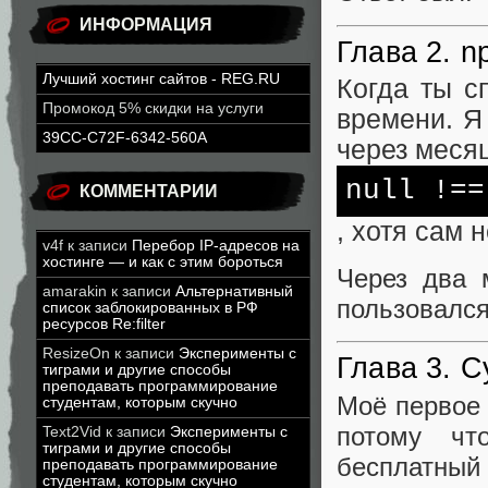
ИНФОРМАЦИЯ
Глава 2. n
Лучший хостинг сайтов - REG.RU
Когда ты с
Промокод 5% скидки на услуги
времени. Я
39CC-C72F-6342-560A
через месяц
null
!=
КОММЕНТАРИИ
, хотя сам 
v4f
к записи
Перебор IP-адресов на
хостинге — и как с этим бороться
Через два 
amarakin
к записи
Альтернативный
пользовался
список заблокированных в РФ
ресурсов Re:filter
ResizeOn
к записи
Эксперименты с
Глава 3. 
тиграми и другие способы
преподавать программирование
Моё первое 
студентам, которым скучно
потому чт
Text2Vid
к записи
Эксперименты с
тиграми и другие способы
бесплатный 
преподавать программирование
студентам, которым скучно