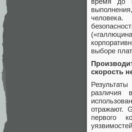
время до п
выполнени
человека
безопасност
(«галлюци
корпорати
выборе пла
Производи
скорость н
Результат
различия 
использова
отражают. 
первого к
уязвимост