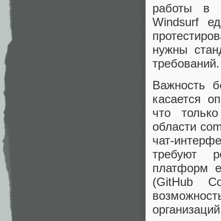
работы в 
Windsurf е
протестир
нужны стан
требований.
Важность б
касается о
что только
области com
чат-интерф
требуют р
платформ е
(GitHub Co
возможност
организац