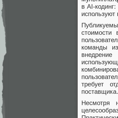
в AI-кодинг
используют 
Публикуемы
стоимости в
пользовате
команды из
внедрение
использую
комбиниро
пользовател
требует от
поставщика
Несмотря 
целесообра
Практичес