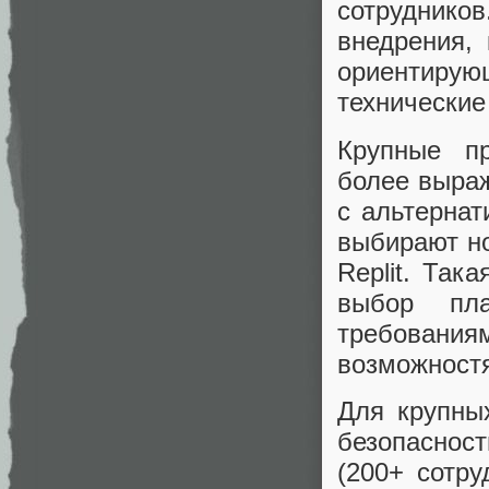
сотрудников
внедрения,
ориентирую
технические
Крупные пр
более выраж
с альтерна
выбирают но
Replit. Так
выбор пл
требования
возможност
Для крупны
безопаснос
(200+ сотр