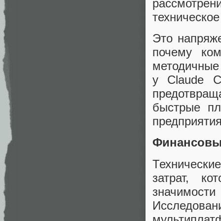
рассмотрен
техническое
Это напряж
почему ко
методичные
у Claude C
предотвраща
быстрые пл
предприятия
Финансовы
Технически
затрат, к
значимост
Исследова
мультиплат