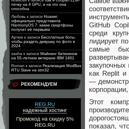
Самое важно
Алексей
к записи
Как я собрал LLM-
печку на 4 GPU, и на что она
соответств
способна
инструмент
Любовь
к записи
Huawei
официально представила
GitHub Cop
HarmonyOS 7: какие смартфоны
получат её первыми
среди круп
Артем
к записи
Бесплатные боты,
лидирует по
чтобы раздеть девушку по фото в
2024
самые быс
sasha
к записи
Майнинг биткоинов
развертыва
на 55-летнем ветеране IBM 1401
закупочных 
Roman
к записи
Реализация ModBus
RTU Slave на stm32
как Replit 
— демонстри
РЕКОМЕНДУЕМ
корпорации,
Этот комп
REG.RU
производи
надежный хостинг
дорогосто
Промокод на скидку 5%
показал, чт
REG.RU