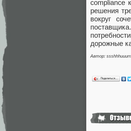
compliance 
решения тре
вокруг соч
поставщика
потребност
дорожные к
Автор: ssshhhuuurr
Поделиться…