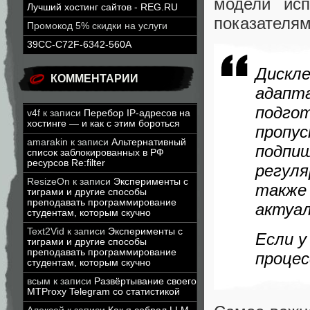
модели исп
Лучший хостинг сайтов - REG.RU
показателям
Промокод 5% скидки на услуги
39CC-C72F-6342-560A
Дис
КОММЕНТАРИИ
адапт
подгот
v4f
к записи
Перебор IP-адресов на
хостинге — и как с этим бороться
проп
amarakin
к записи
Альтернативный
подп
список заблокированных в РФ
ресурсов Re:filter
регул
ResizeOn
к записи
Эксперименты с
такж
тиграми и другие способы
преподавать программирование
актуа
студентам, которым скучно
Text2Vid
к записи
Эксперименты с
Если у
тиграми и другие способы
преподавать программирование
проце
студентам, которым скучно
всым
к записи
Развёртывание своего
MTProxy Telegram со статистикой