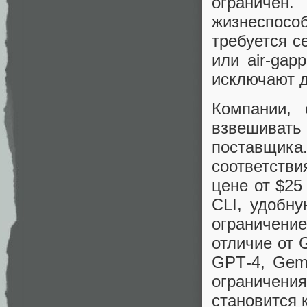
ограниче
жизнеспос
требуется с
или air-gap
исключают д
Компании, 
взвешивать
поставщика.
соответств
цене от $25
CLI, удобну
ограничени
отличие от 
GPT‑4, Gem
ограничени
становится 