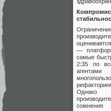
здравоохран
Компром
стабильно
Ограничен
производите
оценивается
— платфор
самые быст
2:35 по в
агентам
многопол
рефакторин
Однако 
производит
сомнения 