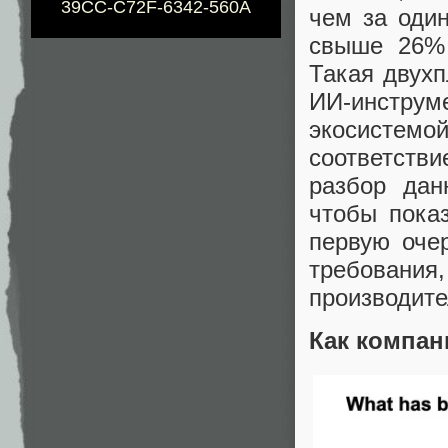
39CC-C72F-6342-560A
чем за оди
свыше 26% 
Такая двух
ИИ-инстру
экосистем
соответств
разбор дан
чтобы пока
первую оче
требовани
производите
Как компан