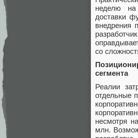
неделю на
доставки ф
внедрения 
разработч
оправдывает
со сложност
Позицион
сегмента
Реалии зат
отдельные 
корпоратив
корпорати
несмотря н
млн. Возмож