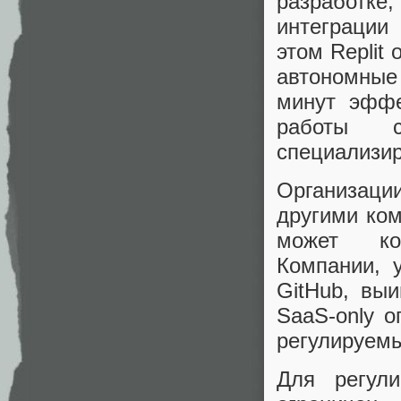
разработке
интеграции
этом Replit
автономные
минут эффе
работы с
специализир
Организаци
другими ком
может ком
Компании, 
GitHub, вы
SaaS-only о
регулируемы
Для регул