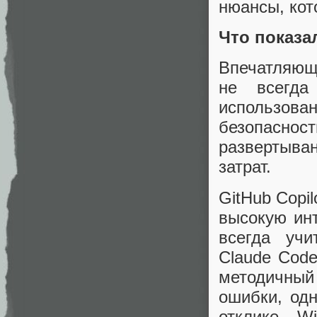
нюансы, кот
Что показа
Впечатляющ
не всегда
использо
безопасно
развертыва
затрат.
GitHub Copi
высокую инт
всегда учи
Claude Code
методичный
ошибки, одн
отклике. W