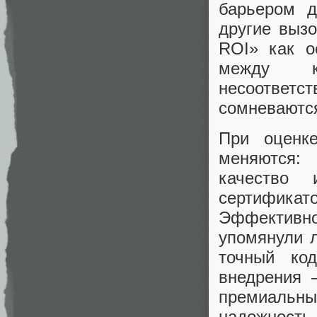
барьером д
другие выз
ROI» как о
между ко
несоответс
сомневаются
При оценке
меняются:
качество
сертификат
Эффективн
упомянули 
точный ко
внедрения 
премиальны
надежность,