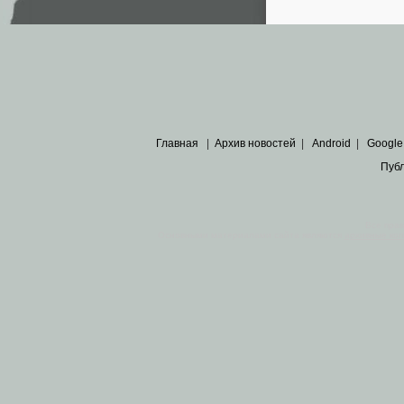
Главная
|
Архив новостей
|
Android
|
Google
Пуб
Все пра
Основными материалами сайта являются
архивные ко