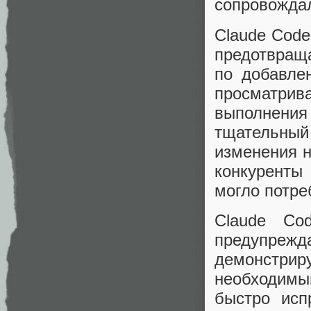
сопровожда
Claude Code
предотвращ
по добавле
просматрив
выполнени
тщательны
изменения н
конкуренты
могло потре
Claude Co
предупрежд
демонстри
необходимый
быстро исп