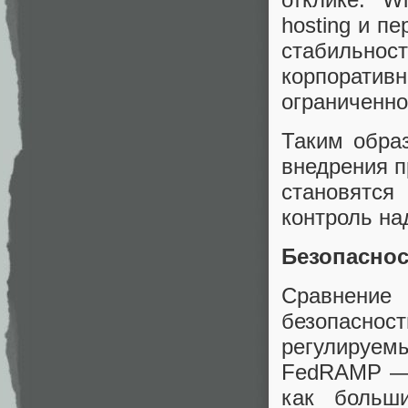
hosting и п
стабильност
корпорати
ограниченно
Таким обра
внедрения п
становятс
контроль на
Безопаснос
Сравнение
безопасно
регулируемы
FedRAMP — 
как больш