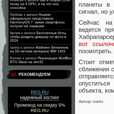
Алексей
к записи
Как я собрал LLM-
планеты в 
печку на 4 GPU, и на что она
способна
сигнал, но 
Любовь
к записи
Huawei
официально представила
Сейчас на 
HarmonyOS 7: какие смартфоны
получат её первыми
ведется пр
Артем
к записи
Бесплатные боты,
Хабрапарсер
чтобы раздеть девушку по фото в
2024
вот ссылоч
sasha
к записи
Майнинг биткоинов
посмотреть.
на 55-летнем ветеране IBM 1401
Roman
к записи
Реализация ModBus
Стоит отме
RTU Slave на stm32
сближения с
РЕКОМЕНДУЕМ
отправляетс
опуститься
объекта, ко
REG.RU
надежный хостинг
Автор: marks
Промокод на скидку 5%
REG.RU