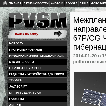
ГЛАВНАЯ
АРХИВ НОВОСТЕЙ
ANDROID
GOOGLE
APPLE
MICROSOF
Межплане
направл
67P/CG 
НОВОСТИ
гибернац
ПРОГРАММИРОВАНИЕ
2014-01-20
в 1
ИНФОРМАЦИОННАЯ БЕЗОПАСНОСТЬ
робототехник
ЭТО ИНТЕРЕСНО
НАУЧНО-ПОПУЛЯРНОЕ
ГАДЖЕТЫ И УСТРОЙСТВА ДЛЯ ГИКОВ
ТЕКУЧКА
JAVASCRIPT
DIY ИЛИ СДЕЛАЙ САМ
ГАДЖЕТЫ
ANDROID