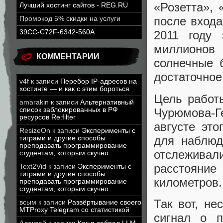
«Розетта», 
Лучший хостинг сайтов - REG.RU
после входа
Промокод 5% скидки на услуги
39CC-C72F-6342-560A
2011 году
миллионов 
КОММЕНТАРИИ
солнечные 
достаточное
v4f
к записи
Перебор IP-адресов на
хостинге — и как с этим бороться
Цель работ
amarakin
к записи
Альтернативный
Чурюмова-Ге
список заблокированных в РФ
ресурсов Re:filter
августе это
ResizeOn
к записи
Эксперименты с
для наблюд
тиграми и другие способы
преподавать программирование
отслеживали
студентам, которым скучно
расстояни
Text2Vid
к записи
Эксперименты с
тиграми и другие способы
километров.
преподавать программирование
студентам, которым скучно
Так вот, не
всым
к записи
Развёртывание своего
MTProxy Telegram со статистикой
сигнал о 