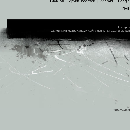
Главная
|
Архив новостей
|
Android
|
Google
Пуб
Все пра
Основными материалами сайта являются
архивные ко
https://ajax.