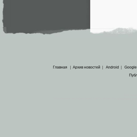
Главная
|
Архив новостей
|
Android
|
Google
Пуб
Все пра
Основными материалами сайта являются
архивные ко