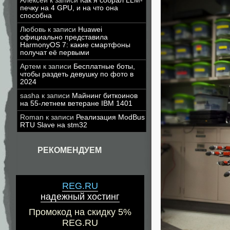
Алексей
к записи
Как я собрал LLM-
печку на 4 GPU, и на что она
способна
Любовь
к записи
Huawei
официально представила
HarmonyOS 7: какие смартфоны
получат её первыми
Артем
к записи
Бесплатные боты,
чтобы раздеть девушку по фото в
2024
sasha
к записи
Майнинг биткоинов
на 55-летнем ветеране IBM 1401
Roman
к записи
Реализация ModBus
RTU Slave на stm32
РЕКОМЕНДУЕМ
REG.RU
надежный хостинг
Промокод на скидку 5%
REG.RU