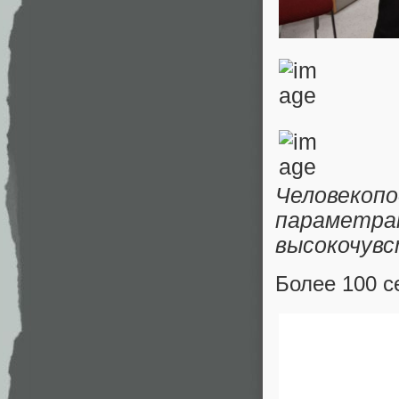
Человекоп
парам
высокочув
Более 100 с