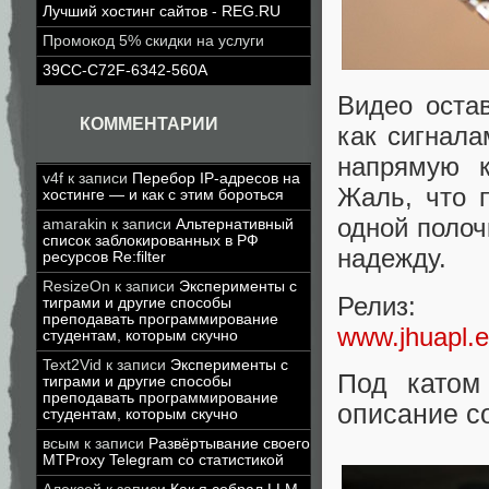
Лучший хостинг сайтов - REG.RU
Промокод 5% скидки на услуги
39CC-C72F-6342-560A
Видео оста
КОММЕНТАРИИ
как сигнал
напрямую к
v4f
к записи
Перебор IP-адресов на
Жаль, что 
хостинге — и как с этим бороться
одной полоч
amarakin
к записи
Альтернативный
список заблокированных в РФ
надежду.
ресурсов Re:filter
ResizeOn
к записи
Эксперименты с
Релиз:
тиграми и другие способы
преподавать программирование
www.jhuapl.e
студентам, которым скучно
Text2Vid
к записи
Эксперименты с
Под катом
тиграми и другие способы
преподавать программирование
описание с
студентам, которым скучно
всым
к записи
Развёртывание своего
MTProxy Telegram со статистикой