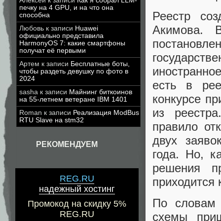
Алексей
к записи
Как я собрал LLM-
печку на 4 GPU, и на что она
Реестр соз
способна
Акимова. 
Любовь
к записи
Huawei
официально представила
постановлен
HarmonyOS 7: какие смартфоны
получат её первыми
государст
Артем
к записи
Бесплатные боты,
иностранно
чтобы раздеть девушку по фото в
2024
есть в ре
sasha
к записи
Майнинг биткоинов
конкурсе пр
на 55-летнем ветеране IBM 1401
из реестра
Roman
к записи
Реализация ModBus
RTU Slave на stm32
правило от
двух заяво
РЕКОМЕНДУЕМ
года. Но, к
решения п
REG.RU
приходится 
надежный хостинг
По словам 
Промокод на скидку 5%
REG.RU
схемы при