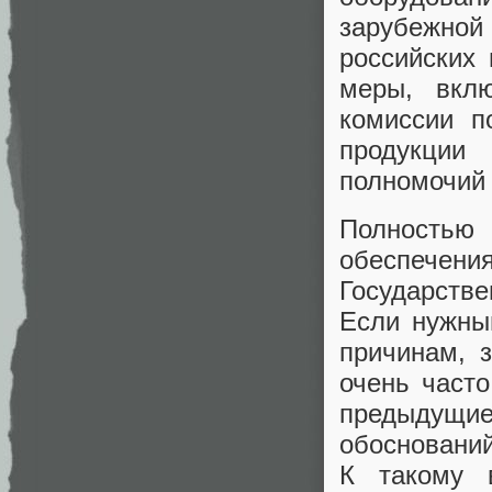
зарубежно
российских
меры, вкл
комиссии п
продукции
полномочий
Полностью
обеспече
Государств
Если нужный
причинам, 
очень част
предыдущие
обоснований
К такому 