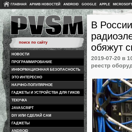
ГЛАВНАЯ
АРХИВ НОВОСТЕЙ
ANDROID
GOOGLE
APPLE
MICROSOF
В России
радиоэле
обяжут с
НОВОСТИ
2019-07-20
в 1
ПРОГРАММИРОВАНИЕ
реестр обору
ИНФОРМАЦИОННАЯ БЕЗОПАСНОСТЬ
ЭТО ИНТЕРЕСНО
НАУЧНО-ПОПУЛЯРНОЕ
ГАДЖЕТЫ И УСТРОЙСТВА ДЛЯ ГИКОВ
ТЕКУЧКА
JAVASCRIPT
DIY ИЛИ СДЕЛАЙ САМ
ГАДЖЕТЫ
ANDROID