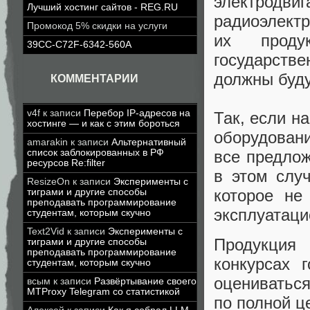
электродв
Лучший хостинг сайтов - REG.RU
радиоэлектр
Промокод 5% скидки на услуги
их проду
39CC-C72F-6342-560A
государств
должны буду
КОММЕНТАРИИ
v4f
к записи
Перебор IP-адресов на
Так, если н
хостинге — и как с этим бороться
оборудовани
amarakin
к записи
Альтернативный
все предло
список заблокированных в РФ
ресурсов Re:filter
в этом слу
ResizeOn
к записи
Эксперименты с
которое не
тиграми и другие способы
преподавать программирование
эксплуатаци
студентам, которым скучно
Text2Vid
к записи
Эксперименты с
Продукция
тиграми и другие способы
преподавать программирование
конкурсах 
студентам, которым скучно
оцениваться
всым
к записи
Развёртывание своего
MTProxy Telegram со статистикой
по полной ц