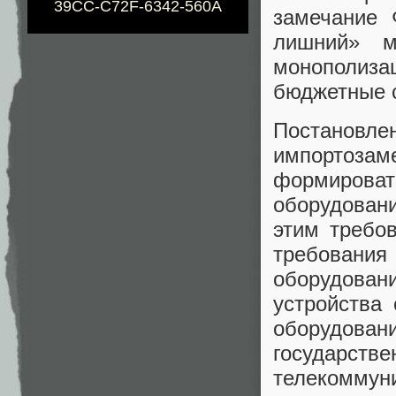
39CC-C72F-6342-560A
замечание 
лишний» м
монополиз
бюджетные 
Постанов
импортозам
формирова
оборудован
этим требо
требован
оборудова
устройства
оборудов
государст
телекоммун