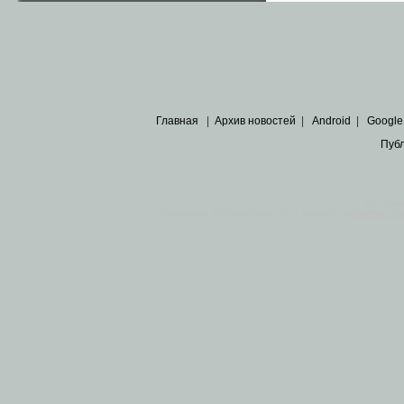
Главная
|
Архив новостей
|
Android
|
Google
Пуб
Все пра
Основными материалами сайта являются
архивные ко