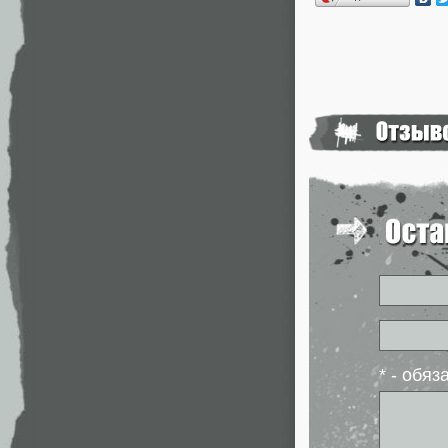
* - обя