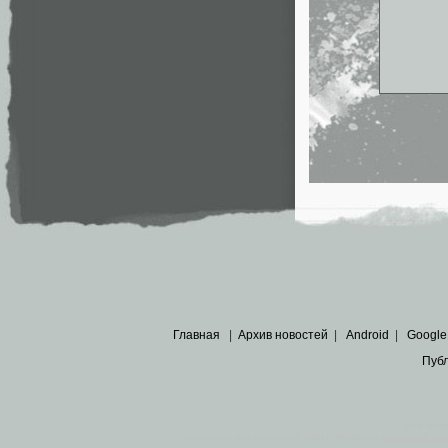
Главная
|
Архив новостей
|
Android
|
Google
Пуб
Все пра
Основными материалами сайта являются
архивные ко