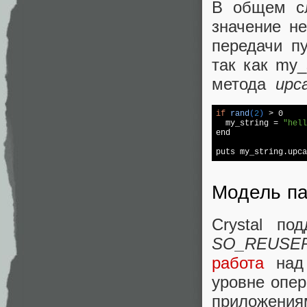
В общем сл
значение н
передачи п
так как my_s
метода
upc
if
rand
(
2
)
 > 0

  my_string 
= 
"hell
end

puts my_string.upca
Модель п
Crystal по
SO_REUSE
работа
над 
уровне опе
приложениям