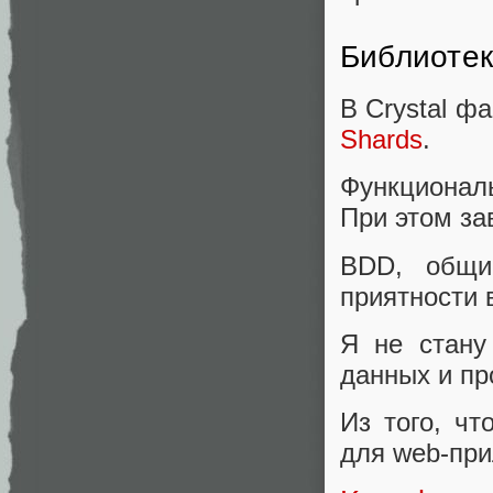
Библиоте
В Crystal ф
Shards
.
Функциональ
При этом з
BDD, общи
приятности
Я не стану
данных и пр
Из того, чт
для web-при