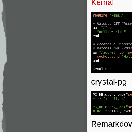
Kemal
require
"kemal"
# Matches GET "http

get 
"/"
do
"Hello World!"
end

# Creates a WebSock
# Matches "ws://hos

ws 
"/socket"
do
 |
so
socket
.
send
"Hell
end

Kemal.run
crystal-pg
PG_DB.query_one("
se
# => [1, nil, 3]

PG_DB.query_one("
se
# => ["
hello
", "
wor
Remarkdo