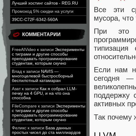
Лучший хостинг сайтов - REG.RU
Все эти с
Промокод 5% скидки на услуги
мусора, что
39CC-C72F-6342-560A
При это 
КОММЕНТАРИИ
программир
типизация 
FreeAIVideo
к записи
Эксперименты
с тиграми и другие способы
относительн
преподавать программирование
студентам, которым скучно
Если нам н
Влад
к записи
NAVIS —
многоцелевой быстросборный
сегодня 
беспилотный катамаран
великолеп
Азат
к записи
Как я собрал LLM-
печку на 4 GPU, и на что она
поддержку 
способна
активных пр
FileCompare
к записи
Эксперименты
с тиграми и другие способы
Так почему 
преподавать программирование
студентам, которым скучно
Феликс
к записи
База данных
простых чисел до ста миллиардов
LLVM