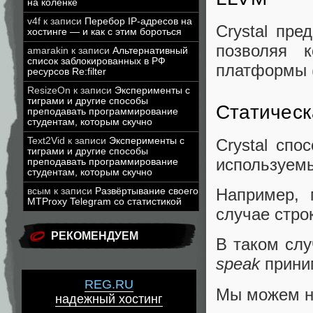
на коленке
v4f
к записи
Перебор IP-адресов на
Crystal пр
хостинге — и как с этим бороться
позволяя 
amarakin
к записи
Альтернативный
список заблокированных в РФ
платформы (
ресурсов Re:filter
ResizeOn
к записи
Эксперименты с
тиграми и другие способы
Статическ
преподавать программирование
студентам, которым скучно
Text2Vid
к записи
Эксперименты с
Crystal сп
тиграми и другие способы
используем
преподавать программирование
студентам, которым скучно
Например, 
всым
к записи
Развёртывание своего
MTProxy Telegram со статистикой
случае стро
РЕКОМЕНДУЕМ
В таком слу
speak
прини
REG.RU
Мы можем на
надежный хостинг