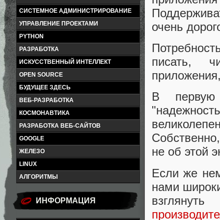
Поддержива
СИСТЕМНОЕ АДМИНИСТРИРОВАНИЕ
очень дорог
УПРАВЛЕНИЕ ПРОЕКТАМИ
PYTHON
Потребност
РАЗРАБОТКА
писать, ч
ИСКУССТВЕННЫЙ ИНТЕЛЛЕКТ
приложения,
OPEN SOURCE
БУДУЩЕЕ ЗДЕСЬ
В первую 
ВЕБ-РАЗРАБОТКА
"надежнос
КОСМОНАВТИКА
великолепе
РАЗРАБОТКА ВЕБ-САЙТОВ
Собственно
GOOGLE
не об этой 
ЖЕЛЕЗО
LINUX
Если же нем
АЛГОРИТМЫ
нами широк
взглянут
ИНФОРМАЦИЯ
производите