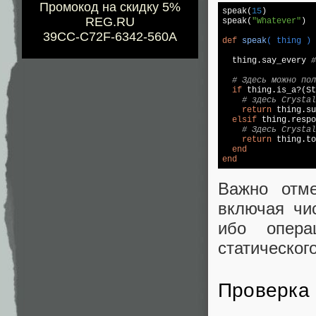
Промокод на скидку 5%
speak(
15
)

REG.RU
speak(
"Whatever"
)

39CC-C72F-6342-560A
def
speak
( thing )
  thing.say_every 
#
# Здесь можно пол
if
 thing.is_a?(St
# здесь Crystal
return
 thing.su
elsif
 thing.respo
# Здесь Crystal
return
 thing.to
end
end
Важно отме
включая чи
ибо опера
статическог
Проверка 