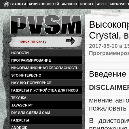
ГЛАВНАЯ
АРХИВ НОВОСТЕЙ
ANDROID
GOOGLE
APPLE
MICROSOF
Высокоп
Crystal,
2017-05-10
в 1
Программиро
НОВОСТИ
ПРОГРАММИРОВАНИЕ
ИНФОРМАЦИОННАЯ БЕЗОПАСНОСТЬ
Введение
ЭТО ИНТЕРЕСНО
НАУЧНО-ПОПУЛЯРНОЕ
DISCLAIME
ГАДЖЕТЫ И УСТРОЙСТВА ДЛЯ ГИКОВ
ТЕКУЧКА
мнение авт
JAVASCRIPT
пожаловать 
DIY ИЛИ СДЕЛАЙ САМ
В доистори
ГАДЖЕТЫ
приложения
ANDROID