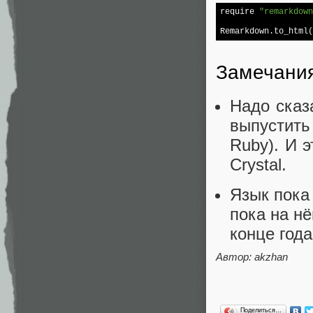
require
"remarkdown
Remarkdown.to_html(
Замечани
Надо сказа
выпустить
Ruby). И 
Crystal.
Язык пока
пока на нё
конце год
Автор: akzhan
Поделиться…