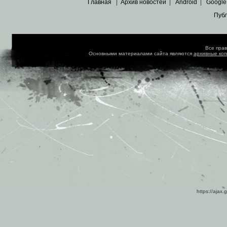
Главная
|
Архив новостей
|
Android
|
Google
Пуб
Все пра
Основными материалами сайта являются
архивные ко
https://ajax.