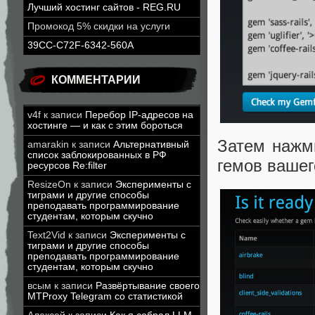
Лучший хостинг сайтов - REG.RU
Промокод 5% скидки на услуги
39CC-C72F-6342-560A
КОММЕНТАРИИ
v4f
к записи
Перебор IP-адресов на
хостинге — и как с этим бороться
Затем нажми
amarakin
к записи
Альтернативный
список заблокированных в РФ
гемов вашег
ресурсов Re:filter
ResizeOn
к записи
Эксперименты с
тиграми и другие способы
преподавать программирование
студентам, которым скучно
Text2Vid
к записи
Эксперименты с
тиграми и другие способы
преподавать программирование
студентам, которым скучно
всым
к записи
Развёртывание своего
MTProxy Telegram со статистикой