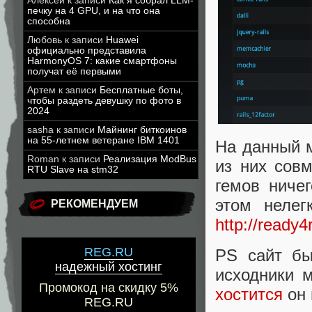
Алексей
к записи
Как я собрал LLM-
печку на 4 GPU, и на что она
способна
Любовь
к записи
Huawei
официально представила
HarmonyOS 7: какие смартфоны
получат её первыми
Артем
к записи
Бесплатные боты,
чтобы раздеть девушку по фото в
2024
sasha
к записи
Майнинг биткоинов
на 55-летнем ветеране IBM 1401
На данный м
Roman
к записи
Реализация ModBus
из них сов
RTU Slave на stm32
гемов ниче
этом нелег
РЕКОМЕНДУЕМ
http://ready
REG.RU
PS сайт б
надежный хостинг
исходники 
Промокод на скидку 5%
хостится
он
REG.RU