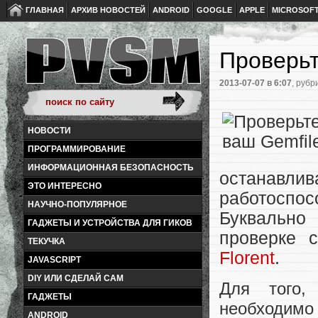
ГЛАВНАЯ
АРХИВ НОВОСТЕЙ
ANDROID
GOOGLE
APPLE
MICROSOF
Проверьт
2013-07-07
в 6:07
, рубр
НОВОСТИ
ПРОГРАММИРОВАНИЕ
ИНФОРМАЦИОННАЯ БЕЗОПАСНОСТЬ
останавл
ЭТО ИНТЕРЕСНО
работоспос
НАУЧНО-ПОПУЛЯРНОЕ
Буквально
ГАДЖЕТЫ И УСТРОЙСТВА ДЛЯ ГИКОВ
проверке 
ТЕКУЧКА
Florent
.
JAVASCRIPT
DIY ИЛИ СДЕЛАЙ САМ
Для того,
ГАДЖЕТЫ
необходимо
ANDROID