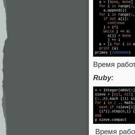
  a = [
None
, 
None
] 
for
 i 
in
 range(
2
,
    a.append(i)    
for
 i 
in
 range(
2
,
if
not
 a[i]:   
continue
    j = i*i        

while
 j <= n:  
      a[j] = 
None
      j += i       
  a = [i 
for
 i 
in
 a
print
 (a)

primes (
10000000
)
Время работ
Ruby:
n = Integer(ARGV[
0
]
sieve = [
nil
, 
nil
]

(
2
for
 i 
in
2
 .. Math.
next
if
 !sieve[i]

  (i*i).step(n,i) {
end

p sieve.compact  
Время работ