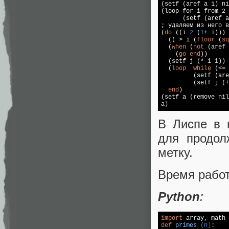
(setf (aref a 1) ni
(loop for i from 2 
      (setf (aref a
; удаляем из него в
(
do
 ((i 
2
 (
1
+ i)))

  (( > i (
floor
 (
sq
  (
when
 (
not
 (aref 
    (
go
end
))    

  (setf j (* i i)) 
  (
loop
while
 (<= 
         (setf (are
         (setf j (+
end
)  

(setf a (remove nil
a)
В Лиспе в
для продол
метку.
Время работ
Python
:
import
def
primes
(n)
: