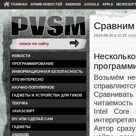
ГЛАВНАЯ
АРХИВ НОВОСТЕЙ
ANDROID
GOOGLE
APPLE
MICROSOF
Сравним r
2024-09-30
в 11:15
, руб
Несколько
НОВОСТИ
программ
ПРОГРАММИРОВАНИЕ
ИНФОРМАЦИОННАЯ БЕЗОПАСНОСТЬ
Возьмём не
ЭТО ИНТЕРЕСНО
справляются
НАУЧНО-ПОПУЛЯРНОЕ
Сравнивать 
ГАДЖЕТЫ И УСТРОЙСТВА ДЛЯ ГИКОВ
читаемость
ТЕКУЧКА
Intel Cor
JAVASCRIPT
интерпретат
DIY ИЛИ СДЕЛАЙ САМ
Автор сраз
ГАДЖЕТЫ
ANDROID