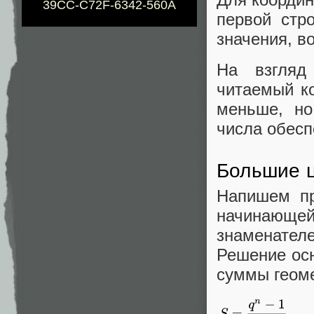
39CC-C72F-6342-560A
первой ст
значения, в
На взгляд
читаемый ко
меньше, но
числа обесп
Большие 
Напишем пр
начинающей
знаменателе
Решение ос
суммы геоме