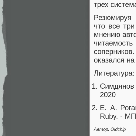
трех систем
Резюмируя 
что все тр
мнению авто
читаемость
соперников.
оказался на
Литература:
Симдянов 
2020
Е. А. Рог
Ruby. - МГ
Автор: Oldchip