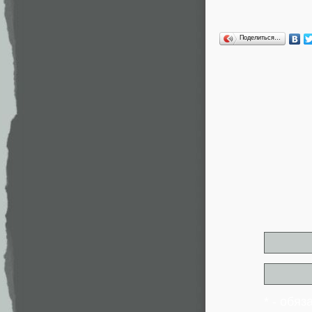
Поделиться…
* - обя