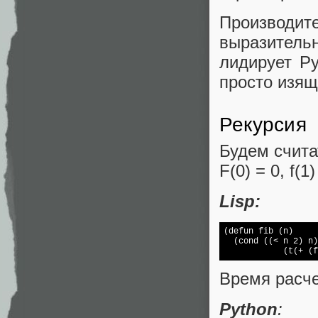
Производит
выразитель
лидирует Ру
просто изящ
Рекурсия
Будем счита
F(0) = 0, f(1)
Lisp:
(defun fib (n)

  (cond ((< n 2) n)

            (t(+ (f
Время расче
Python
: