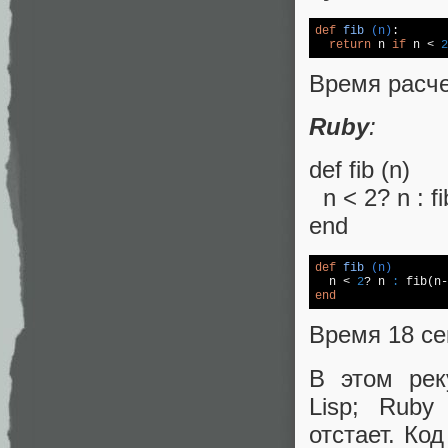
def
fib
(n)
:
return
 n 
if
 n < 
2
Время расче
Ruby
:
def fib (n)
n < 2? n : fi
end
def
fib
(n)
  n < 
2
? n 
:
 fib(n-
end
Время 18 се
В этом рек
Lisp; Ruby
отстает. Ко