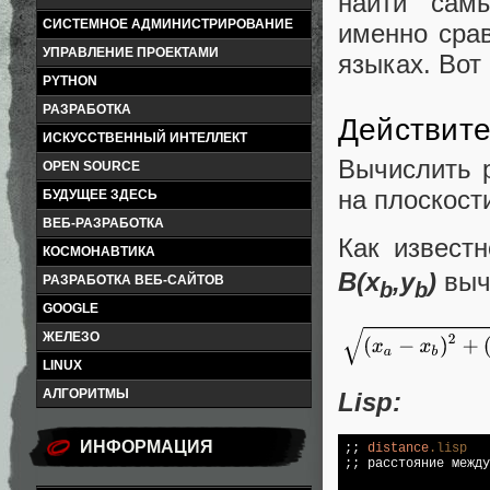
найти сам
СИСТЕМНОЕ АДМИНИСТРИРОВАНИЕ
именно сра
УПРАВЛЕНИЕ ПРОЕКТАМИ
языках. Вот
PYTHON
РАЗРАБОТКА
Действите
ИСКУССТВЕННЫЙ ИНТЕЛЛЕКТ
Вычислить р
OPEN SOURCE
на плоскост
БУДУЩЕЕ ЗДЕСЬ
ВЕБ-РАЗРАБОТКА
Как извест
КОСМОНАВТИКА
B(x
,y
)
выч
РАЗРАБОТКА ВЕБ-САЙТОВ
b
b
GOOGLE
ЖЕЛЕЗО
LINUX
АЛГОРИТМЫ
Lisp:
ИНФОРМАЦИЯ
;; 
distance
.lisp
;; расстояние между