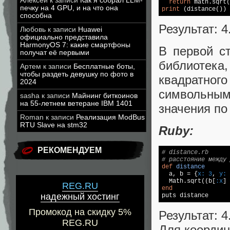
Алексей
к записи
Как я собрал LLM-
return
 math.sqrt(
печку на 4 GPU, и на что она
print
 (distance())
способна
Результат: 
Любовь
к записи
Huawei
официально представила
HarmonyOS 7: какие смартфоны
В первой с
получат её первыми
библиотека
Артем
к записи
Бесплатные боты,
чтобы раздеть девушку по фото в
квадратног
2024
символьны
sasha
к записи
Майнинг биткоинов
на 55-летнем ветеране IBM 1401
значения по
Roman
к записи
Реализация ModBus
RTU Slave на stm32
Ruby:
РЕКОМЕНДУЕМ
# distance.rb
# расстояние между 
def
distance

  a, b = {
x:
3
, 
y:
  Math.sqrt((b[
:x
] 
REG.RU
end
надежный хостинг

puts distance
Промокод на скидку 5%
Результат: 
REG.RU
Для координ