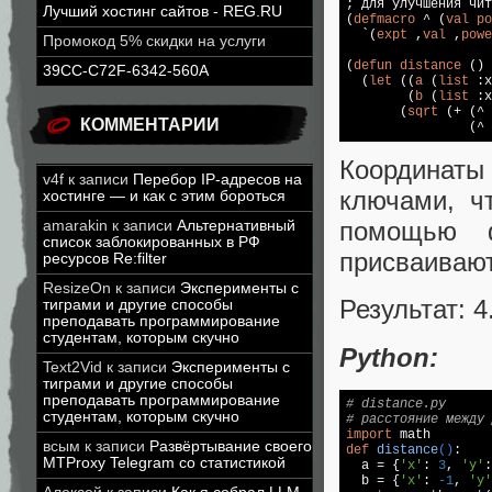
; для улучшения чит
Лучший хостинг сайтов - REG.RU
(
defmacro
 ^ (
val
po
  `(
expt
 ,
val
 ,
powe
Промокод 5% скидки на услуги
(
defun
distance
 () 
39CC-C72F-6342-560A
  (
let
 ((
a
 (
list
:x
        (
b
 (
list
:x
       (
sqrt
 (+ (^ 
КОММЕНТАРИИ
                (^ 
Координат
v4f
к записи
Перебор IP-адресов на
ключами, ч
хостинге — и как с этим бороться
помощью 
amarakin
к записи
Альтернативный
список заблокированных в РФ
присваивают
ресурсов Re:filter
ResizeOn
к записи
Эксперименты с
Результат: 4
тиграми и другие способы
преподавать программирование
студентам, которым скучно
Python:
Text2Vid
к записи
Эксперименты с
тиграми и другие способы
преподавать программирование
# distance.py
студентам, которым скучно
# расстояние между 
import
всым
к записи
Развёртывание своего
def
distance
()
:
MTProxy Telegram со статистикой
  a = {
'x'
: 
3
, 
'y'
:
  b = {
'x'
: 
-1
, 
'y'