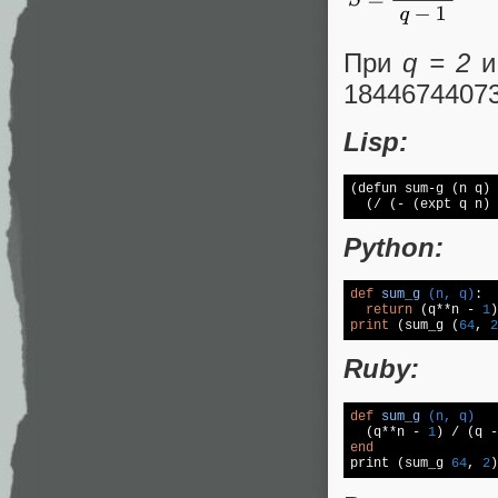
При
q = 2
1844674407
Lisp:
(defun sum-g (n q) 
  (/ (- (expt q n) 
Python:
def
sum_g
(n, q)
:
return
 (q**n - 
1
)
print
 (sum_g (
64
, 
2
Ruby:
def
sum_g
(n, q)
  (q**n - 
1
) / (q -
end

print (sum_g 
64
, 
2
)