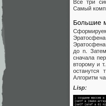
Все три си
Самый компа
Большие 
Сформиру
Эратосфен
Эратосфена
до n. Зате
сначала пер
второму и т
останутся 
Алгоритм час
Lisp:
; создаем массив a 
(setf a (make-array
(setf (aref a 0) ni