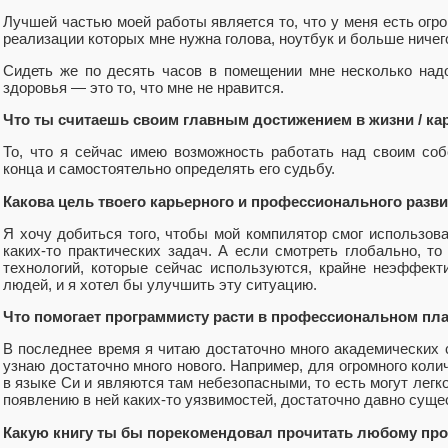
Лучшей частью моей работы является то, что у меня есть огр
реализации которых мне нужна голова, ноутбук и больше ничег
Сидеть же по десять часов в помещении мне несколько надо
здоровья — это то, что мне не нравится.
Что ты считаешь своим главным достижением в жизни / ка
То, что я сейчас имею возможность работать над своим со
конца и самостоятельно определять его судьбу.
Какова цель твоего карьерного и профессионального разв
Я хочу добиться того, чтобы мой компилятор смог использова
каких-то практических задач. А если смотреть глобально, то
технологий, которые сейчас используются, крайне неэффект
людей, и я хотел бы улучшить эту ситуацию.
Что помогает программисту расти в профессиональном пл
В последнее время я читаю достаточно много академических 
узнаю достаточно много нового. Например, для огромного коли
в языке Си и являются там небезопасными, то есть могут легк
появлению в ней каких-то уязвимостей, достаточно давно суще
Какую книгу ты бы порекомендовал прочитать любому пр