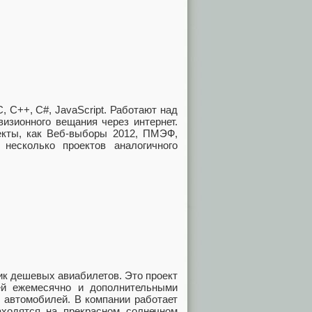
, C++, C#, JavaScript. Работают над
изионного вещания через интернет.
кты, как Веб-выборы 2012, ПМЭФ,
несколько проектов аналогичного
ик дешевых авиабилетов. Это проект
ей ежемесячно и дополнительными
е автомобилей. В компании работает
аходятся на прекрасном солнечном