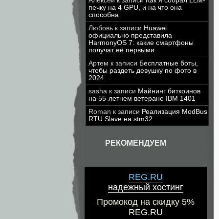
Алексей
к записи
Как я собрал LLM-
печку на 4 GPU, и на что она
способна
Любовь
к записи
Huawei
официально представила
HarmonyOS 7: какие смартфоны
получат её первыми
Артем
к записи
Бесплатные боты,
чтобы раздеть девушку по фото в
2024
sasha
к записи
Майнинг биткоинов
на 55-летнем ветеране IBM 1401
Roman
к записи
Реализация ModBus
RTU Slave на stm32
РЕКОМЕНДУЕМ
REG.RU
надежный хостинг
Промокод на скидку 5%
REG.RU