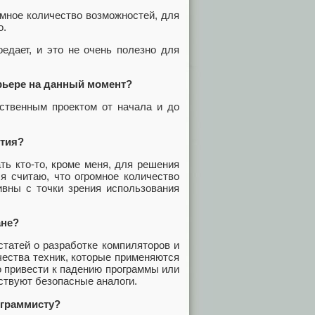
омное количество возможностей, для
о.
едает, и это не очень полезно для
рьере на данный момент?
бственным проектом от начала и до
ития?
ть кто-то, кроме меня, для решения
 я считаю, что огромное количество
ивны с точки зрения использования
ане?
статей о разработке компиляторов и
чества техник, которые применяются
о привести к падению программы или
ствуют безопасные аналоги.
ограммисту?