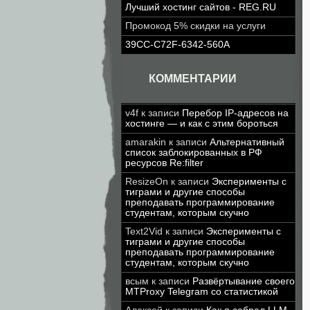
Лучший хостинг сайтов - REG.RU
Промокод 5% скидки на услуги
39CC-C72F-6342-560A
КОММЕНТАРИИ
v4f
к записи
Перебор IP-адресов на
хостинге — и как с этим бороться
amarakin
к записи
Альтернативный
список заблокированных в РФ
ресурсов Re:filter
ResizeOn
к записи
Эксперименты с
тиграми и другие способы
преподавать программирование
студентам, которым скучно
Text2Vid
к записи
Эксперименты с
тиграми и другие способы
преподавать программирование
студентам, которым скучно
всым
к записи
Развёртывание своего
MTProxy Telegram со статистикой