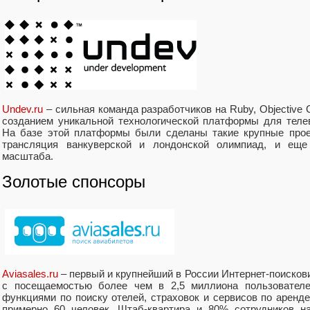
Undev.ru
– сильная команда разработчиков на Ruby, Objective C
созданием уникальной технологической платформы для телев
На базе этой платформы были сделаны такие крупные прое
трансляция ванкуверской и лондонской олимпиад, и еще 
масштаба.
Золотые спонсоры
Aviasales.ru
– первый и крупнейший в России Интернет-поисков
с посещаемостью более чем в 2,5 миллиона пользовател
функциями по поиску отелей, страховок и сервисов по аренд
примерно 60 человек. Штаб-квартира и 80% сотрудников н