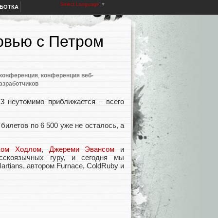
Select Language
▼
АБОТКА
рвью с Петром
конференция
,
конференция веб-
азработчиков
13 неутомимо приближается – всего
 билетов по 6 500 уже не осталось, а
ком Ходлом
,
Джереми Эвансом
и
сскоязычных гуру, и сегодня мы
rtians, автором Furnace, ColdRuby и