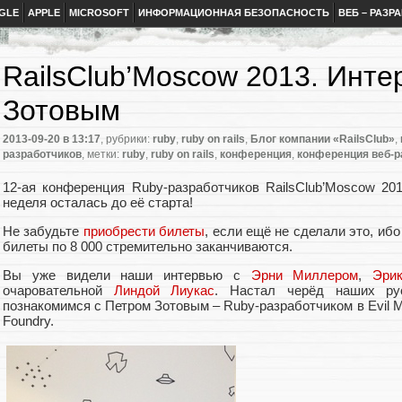
GLE
APPLE
MICROSOFT
ИНФОРМАЦИОННАЯ БЕЗОПАСНОСТЬ
ВЕБ – РАЗР
RailsClub’Moscow 2013. Инте
Зотовым
2013-09-20
в 13:17
, рубрики:
ruby
,
ruby on rails
,
Блог компании «RailsClub»
,
разработчиков
, метки:
ruby
,
ruby on rails
,
конференция
,
конференция веб-р
12-ая конференция Ruby-разработчиков RailsClub’Moscow 20
неделя осталась до её старта!
Не забудьте
приобрести билеты
, если ещё не сделали это, ибо
билеты по 8 000 стремительно заканчиваются.
Вы уже видели наши интервью с
Эрни Миллером
,
Эри
очаровательной
Линдой Лиукас
. Настал черёд наших ру
познакомимся с Петром Зотовым – Ruby-разработчиком в Evil Ma
Foundry.