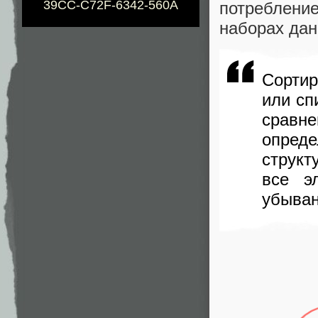
39CC-C72F-6342-560A
потреблени
наборах да
Сортир
или сп
сравн
опреде
структ
все э
убыва