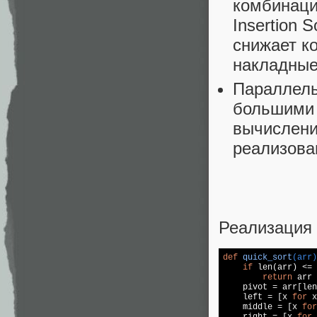
комбинация
Insertion 
снижает к
накладные
Параллель
большими 
вычислени
реализова
Реализация 
def
quick_sort
(arr)
if
 len(arr) <= 
return
 arr 
    pivot = arr[len
    left = [x 
for
 x
    middle = [x 
for
    right = [x 
for
 