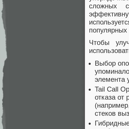
сложных с
эффективну
использует
популярных 
Чтобы улуч
использоват
Выбор опор
упоминалос
элемента 
Tail Call 
отказа от 
(например,
стеков выз
Гибридные