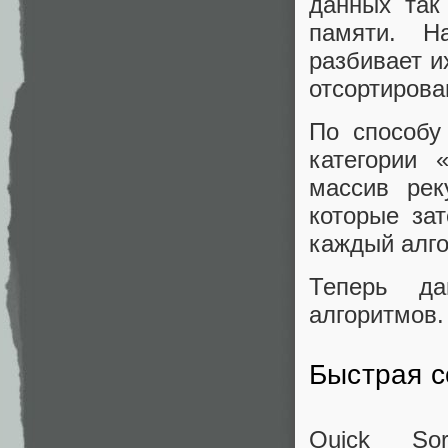
данных так
памяти. Н
разбивает и
отсортирова
По способу
категории 
массив рек
которые за
каждый алго
Теперь да
алгоритмов.
Быстрая с
Quick So