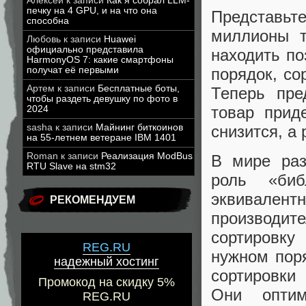
Алексей
к записи
Как я собрал LLM-
печку на 4 GPU, и на что она
Представь
способна
миллионы т
Любовь
к записи
Huawei
официально представила
находить по
HarmonyOS 7: какие смартфоны
получат её первыми
порядок, со
Артем
к записи
Бесплатные боты,
Теперь пре
чтобы раздеть девушку по фото в
товар прид
2024
sasha
к записи
Майнинг биткоинов
снизится, а
на 55-летнем ветеране IBM 1401
Roman
к записи
Реализация ModBus
В мире раз
RTU Slave на stm32
роль «биб
эквивалент
РЕКОМЕНДУЕМ
производит
сортировку
REG.RU
нужном пор
надежный хостинг
сортировки
Промокод на скидку 5%
Они оптим
REG.RU