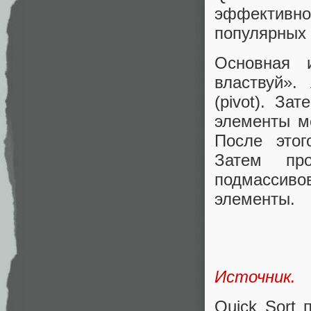
эффективно
популярных 
Основная 
властвуй».
(pivot). З
элементы м
После этог
Затем про
подмассив
элементы.
Источник.
Quick Sort 