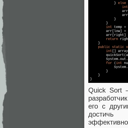
            } 
else
 
int
                arr
                arr
            }

        }

int
 temp = 
        arr[low] = 
        arr[right] 
return
 righ
    }

public
static
v
int
[] array
        quickSort(a
        System.out.
for
 (
int
 nu
            System.
        }

    }

Quick Sort
разработчик
его с друг
достичь 
эффективно