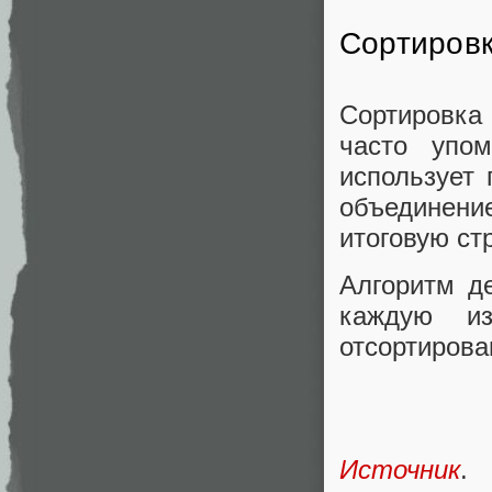
Сортировк
Сортировка 
часто упо
использует 
объединени
итоговую стр
Алгоритм де
каждую и
отсортирова
Источник
.