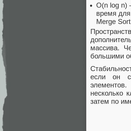
O(n log⁡ 
время для
Merge Sort
Пространс
дополнител
массива. Ч
большими о
Стабильност
если он с
элементов
несколько 
затем по им