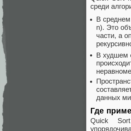
среди алгор
В среднем
n). Это об
части, а 
рекурсивн
В худшем 
происходит
неравноме
Пространс
составляет
данных ми
Где приме
Quick So
упорядочи