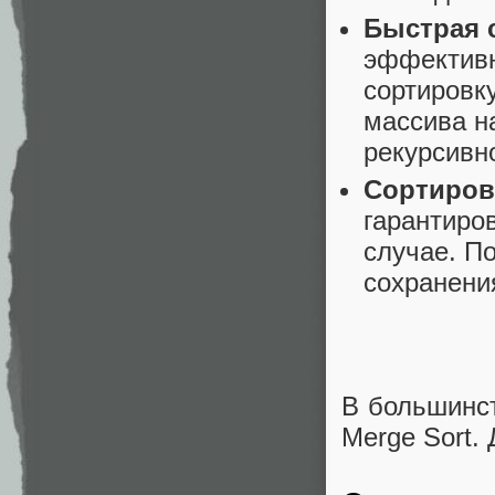
Быстрая с
эффективн
сортировк
массива н
рекурсивн
Сортировк
гарантиро
случае. П
сохранени
В большинст
Merge Sort.