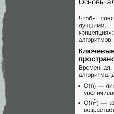
Основы ал
Чтобы поня
лучшими,
концепциях
алгоритмов.
Ключевые
пространс
Временная
алгоритма. 
O(n) — ли
увеличива
2
O(n
) — к
возрастае