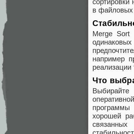
сортировки 
в файловых 
Стабильн
Merge Sort
одинаковы
предпочтит
например пр
реализации 
Что выбр
Выбирайте 
оперативн
программы 
хорошей ра
связанных
стабильност