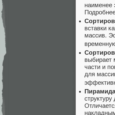
наименее 
Подробнее
Сортировк
вставки к
массив. Э
временную
Сортировк
выбирает 
части и п
для массив
эффективн
Пирамида
структуру 
Отличаетс
накладным