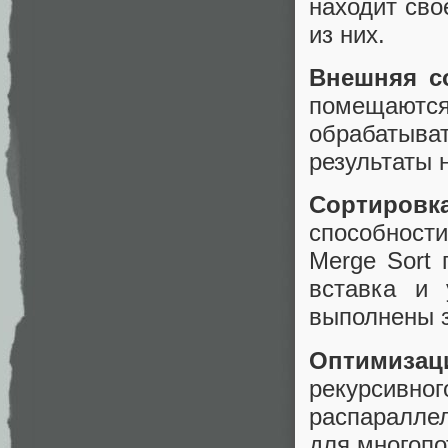
находит сво
из них.
Внешняя с
помещаютс
обрабатыв
результаты 
Сортиров
способност
Merge Sort 
вставка и 
выполнены з
Оптимиза
рекурсивн
распаралле
для многопо