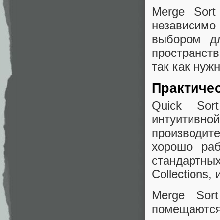
Merge Sort
независимо
выбором дл
пространст
так как нуж
Практиче
Quick Sor
интуитивно
производит
хорошо раб
стандартны
Collections,
Merge Sor
помещаются