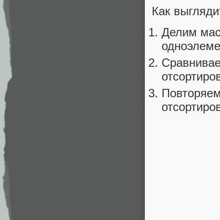
Как выгляди
Делим мас
одноэлеме
Сравнивае
отсортиро
Повторяем
отсортиро