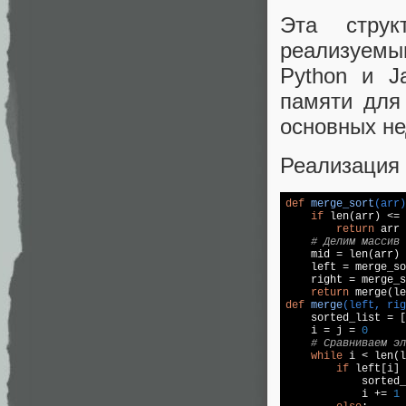
Эта струк
реализуемы
Python и J
памяти для
основных не
Реализация 
def
merge_sort
(arr)
if
 len(arr) <= 
return
 arr 
# Делим массив 
    mid = len(arr) 
    left = merge_so
    right = merge_s
return
def
merge
(left, rig

    sorted_list = [
    i = j = 
0
# Сравниваем эл
while
 i < len(l
if
 left[i] 
            sorted_
            i += 
1