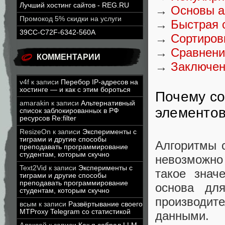
Лучший хостинг сайтов - REG.RU
→
Основы а
Промокод 5% скидки на услуги
→
Быстрая с
39CC-C72F-6342-560A
→
Сортиров
→
Сравнение
КОММЕНТАРИИ
→
Заключен
v4f
к записи
Перебор IP-адресов на
хостинге — и как с этим бороться
Почему со
amarakin
к записи
Альтернативный
элементо
список заблокированных в РФ
ресурсов Re:filter
ResizeOn
к записи
Эксперименты с
тиграми и другие способы
Алгоритмы 
преподавать программирование
студентам, которым скучно
невозможно
Text2Vid
к записи
Эксперименты с
такое знач
тиграми и другие способы
преподавать программирование
основа для
студентам, которым скучно
производи
всым
к записи
Развёртывание своего
MTProxy Telegram со статистикой
данными.