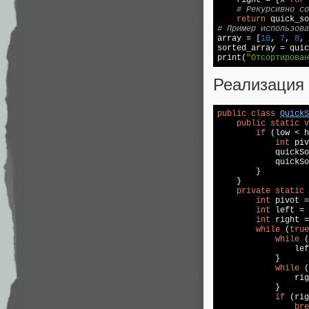
# Рекурсивно со
return
# Пример использова

array = [
10
, 
7
, 
8
, 
sorted_array = quic
print(
"Отсортирован
Реализация 
public
class
QuickS
public
static
v
if
 (low < h
int
 piv
            quickSo
            quickSo
        }

    }

private
static
int
 pivot =
int
 left = 
int
 right =
while
 (
true
while
 (
                lef
            }

while
 (
                rig
            }

if
 (rig
bre