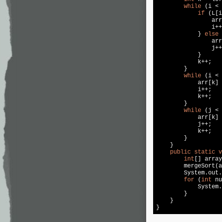
while
 (i < 
if
 (L[i
                arr
                i++
            } 
else
 
                arr
                j++
            }

            k++;

        }

while
 (i < 
            arr[k] 
            i++;

            k++;

        }

while
 (j < 
            arr[k] 
            j++;

            k++;

        }

    }

public
static
v
int
[] array
        mergeSort(a
        System.out.
for
 (
int
 nu
            System.
        }

    }
