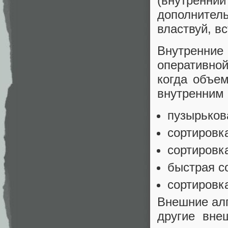
(внутренни
дополнител
властвуй, вст
Внутренние
оперативно
когда объе
внутренним 
пузырьков
сортировк
сортировк
быстрая со
сортировка
Внешние алг
другие вне