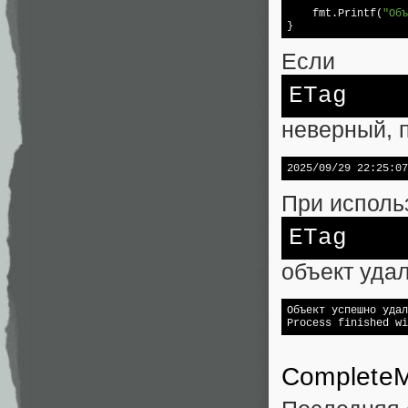
    fmt.Printf(
"Объ
}
Если
ETag
неверный, 
2025/09/29 22:25:07
При исполь
ETag
объект уда
Объект успешно удал
Process finished wi
CompleteMu