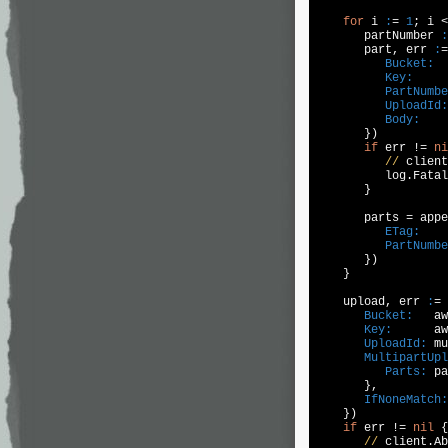
for
 i 
:
= 
1
; i <
       partNumber 
:
       part, err 
:
=
Bucket:
  
Key:
     
PartNumbe
UploadId:
Body:
    
       })  

if
 err != 
ni
//
 client
          log.Fatal
       }  

       parts = appe
ETag:
    
PartNumbe
       })  

    }  

    upload, err 
:
= 
Bucket:
   aw
Key:
      aw
UploadId:
 mu
MultipartUpl
Parts:
 pa
       },  

IfNoneMatch:
    })  

if
 err != 
nil
 {
//
 client.Ab