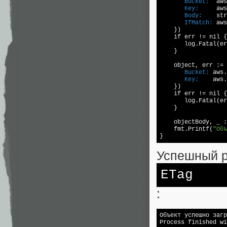
       Bucket:
       Key:
       Body:
       IfMatch:
 aws
    })  

    if err != 
nil 
{
       log.Fatal(er
    }  

    object, err := 
       Bucket:
       Key:
    aws.
    })  

    if err != 
nil 
{
       log.Fatal(er
    }  

    objectBody, _ :
    fmt.Printf(
"Объ
Успешный р
ETag
:
Объект успешно загр
Process finished wi