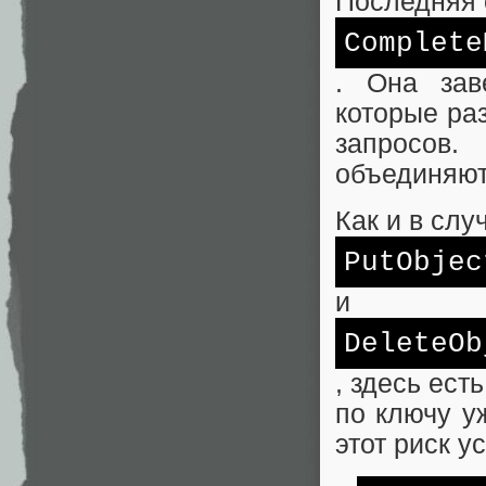
Последняя 
Complete
. Она зав
которые ра
запросов
объединяют
Как и в слу
PutObjec
и
DeleteOb
, здесь ест
по ключу уж
этот риск у