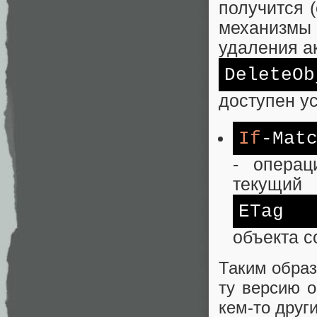
получится 
механизмы
удаления а
DeleteOb
доступен у
If
-Mat
- операц
текущий
ETag
объекта с
Таким образ
ту версию о
кем-то друг