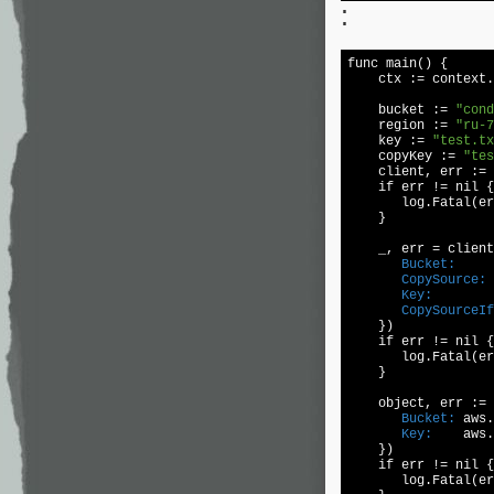
:
func main() {  

    ctx := context.
    bucket := 
"cond
    region := 
"ru-7
    key := 
"test.tx
    copyKey := 
"tes
    client, err := 
    if err != 
nil 
{
       log.Fatal(er
    }  

    _, err = client
       Bucket:
       CopySource:
 
       Key:
       CopySourceIf
    })  

    if err != 
nil 
{
       log.Fatal(er
    }  

    object, err := 
       Bucket:
       Key:
    aws.
    })  

    if err != 
nil 
{
       log.Fatal(er