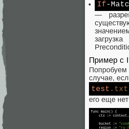
If
-Mat
— разреш
существ
значение
загрузка
Preconditi
Пример с I
Попробуем з
случае, есл
test
.txt
его еще нет
func main() {  

    ctx := context.
    bucket := 
"cond
    region := 
"ru-7