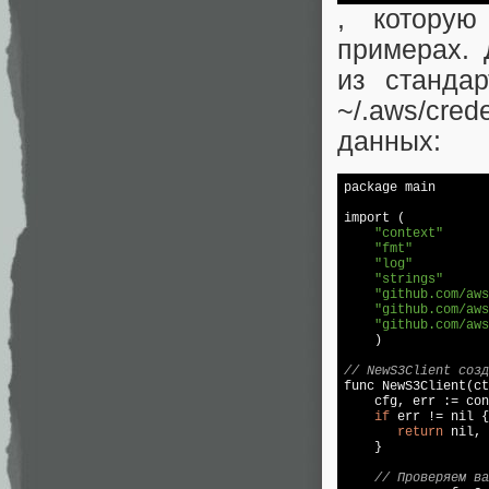
, котору
примерах. 
из стандар
~/.aws/cred
данных:
package main  

import (  

"context"
"fmt"
"log"
"strings"
"github.com/aws
"github.com/aws
"github.com/aws
    )  

// NewS3Client созд

func NewS3Client(c
    cfg, err := con
if
 err != 
nil
 {
return
nil
, 
    }  

// Проверяем ва