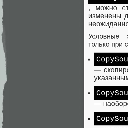
, можно с
изменены д
неожиданно
Условные 
только при 
CopySo
— скопиро
указанны
CopySo
— наоборо
CopySo