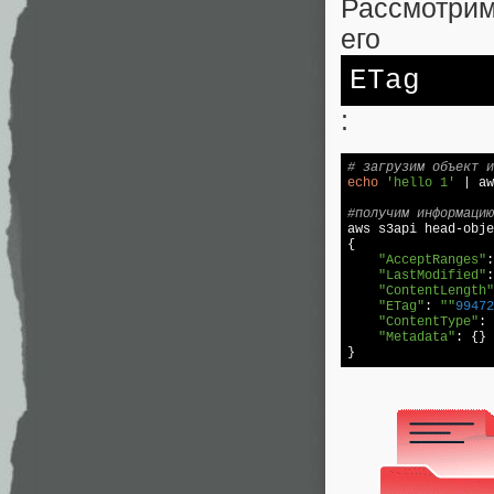
Рассмотрим
его
ETag
:
# загрузим объект и
echo
'hello 1'
 | aw
#получим информацию

aws s3api head-obj
{

"AcceptRanges"
:
"LastModified"
:
"ContentLength"
"ETag"
: 
""
99472
"ContentType"
: 
"Metadata"
: {}

}