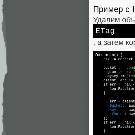
Пример с I
Удалим объе
ETag
, а затем к
func main() {  

    ctx := context.
    bucket := 
"cond
    region := 
"ru-7
    copyKey := 
"tes
    client, err := 
    if err != 
nil 
{
       log.Fatal(er
    }  

    _, err = client
       Bucket:
       Key:
       IfMatch:
 aws
    })  

    if err != 
nil 
{
       log.Fatal(er
    }  
