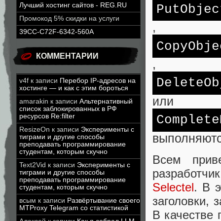
Лучший хостинг сайтов - REG.RU
PutObjec
Промокод 5% скидки на услуги
,
39CC-C72F-6342-560A
CopyObje
КОММЕНТАРИИ
,
DeleteOb
v4f
к записи
Перебор IP-адресов на
хостинге — и как с этим бороться
или
amarakin
к записи
Альтернативный
список заблокированных в РФ
ресурсов Re:filter
Complete
ResizeOn
к записи
Эксперименты с
выполняютс
тиграми и другие способы
преподавать программирование
студентам, которым скучно
Всем прив
Text2Vid
к записи
Эксперименты с
разработч
тиграми и другие способы
преподавать программирование
Selectel
. В 
студентам, которым скучно
заголовки, 
всым
к записи
Развёртывание своего
MTProxy Telegram со статистикой
В качестве 