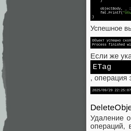
    }  

    objectBody, _ :
    fmt.Printf(
"Объ
Успешное в
Объект успешно скоп
Process finished wi
Если же ук
ETag
, операция
2025/09/29 22:25:07
DeleteObje
Удаление о
операций, 