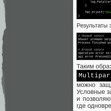
       log.Fatal(er
    }  

    fmt.Printf(
"Объ
Результаты 
# Первый запуск

Объект успешно заг
Process finished wi
# Второй запуск

operation error S3
api error Precondit
Таким обра
Multipar
можно защ
Условные з
и позволяю
где одновр