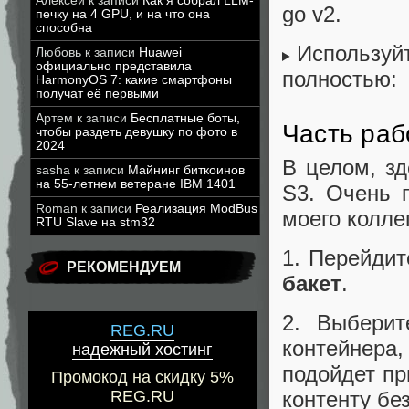
Алексей
к записи
Как я собрал LLM-
go v2.
печку на 4 GPU, и на что она
способна
Используйт
Любовь
к записи
Huawei
официально представила
полностью:
HarmonyOS 7: какие смартфоны
получат её первыми
Артем
к записи
Бесплатные боты,
Часть раб
чтобы раздеть девушку по фото в
2024
В целом, зд
sasha
к записи
Майнинг биткоинов
на 55-летнем ветеране IBM 1401
S3. Очень 
Roman
к записи
Реализация ModBus
моего колле
RTU Slave на stm32
1. Перейди
РЕКОМЕНДУЕМ
бакет
.
2. Выбери
REG.RU
контейнера
надежный хостинг
подойдет пр
Промокод на скидку 5%
контенту бе
REG.RU