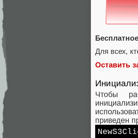
Бесплатное
Для всех, кт
Оставить з
Инициализ
Чтобы р
инициали
использов
приведен п
NewS3Cli