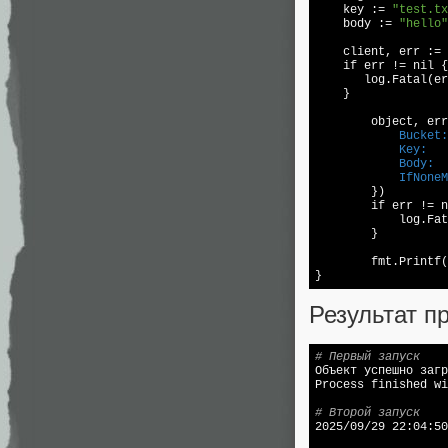
    key := 
"test.tx
    body := 
"hello"
    client, err := 
    if err != 
nil 
{
       log.Fatal(er
    }  

	object, er
	    Bucket:
	    Key:
	    Body:
	    IfNone
	})  

	if err != 
n
	    log.Fatal(err)  

	}  

	fmt.Printf(
Результат п
# Первый запуск

Объект успешно заг
Process finished wi
# Второй запуск

2025/09/29 22:04:5