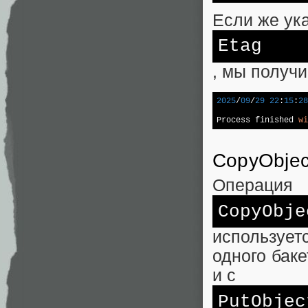
Если же ук
Etag
, мы получи
2025
/
09
/
29
22
:
15
:
28
Process finished 
wi
CopyObjec
Операция
CopyObje
используе
одного бак
и с
PutObjec