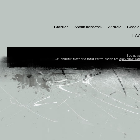
Главная
|
Архив новостей
|
Android
|
Google
Пуб
Все пра
Основными материалами сайта являются
архивные ко