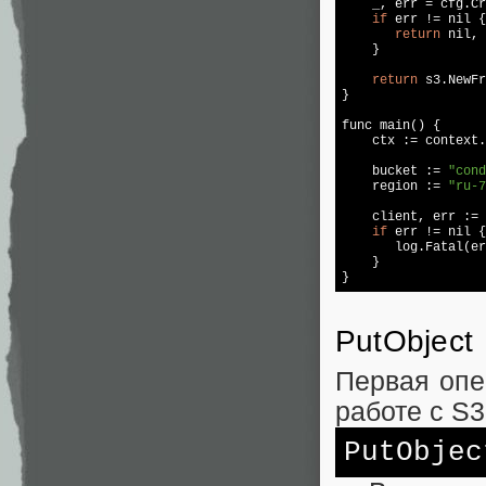
    _, err = cfg.Cr
if
 err != 
nil
 {
return
nil
, 
    }  

return
 s3.NewFr
}  

func main() {  

    ctx := context.
    bucket := 
"cond
    region := 
"ru-7
    client, err := 
if
 err != 
nil
 {
       log.Fatal(er
    }

PutObject
Первая опе
работе с S
PutObjec