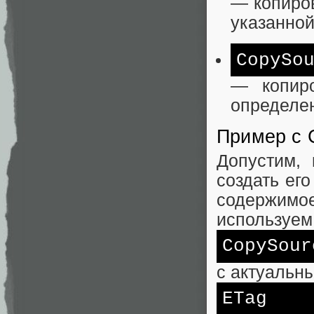
— копиров
указанной
CopySo
— копиро
определе
Пример с 
Допустим, 
создать его
содержимо
используем
CopySour
с актуальн
ETag