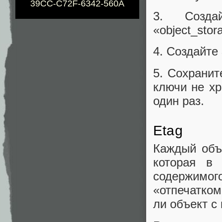
39CC-C72F-6342-560A
3. Созда
«object_sto
4. Создайте
5. Сохрани
ключи не хр
один раз.
Etag
Каждый объе
которая в
содержим
«отпечатко
ли объект с