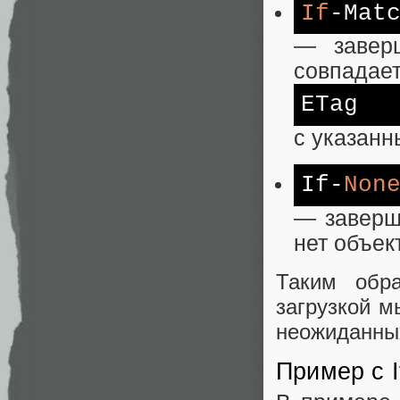
If
-Mat
— заверш
совпадает
ETag
с указанн
If-
Non
— заверши
нет объек
Таким обр
загрузкой м
неожиданных
Пример с I