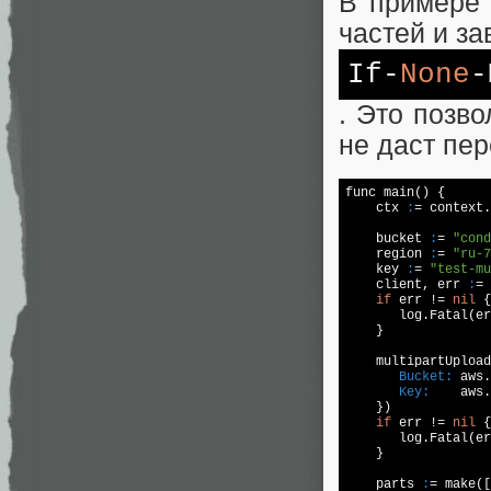
В примере н
частей и за
If-
None
-
. Это позво
не даст пер
func main() {  

    ctx 
:
= context.
    bucket 
:
= 
"cond
    region 
:
= 
"ru-7
    key 
:
= 
"test-mu
    client, err 
:
= 
if
 err != 
nil
 {
       log.Fatal(er
    }  

    multipartUpload
Bucket:
 aws.
Key:
    aws.
    })  

if
 err != 
nil
 {
       log.Fatal(er
    }  

    parts 
:
= make([