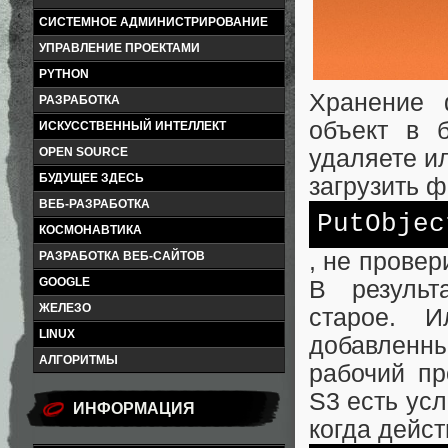
СИСТЕМНОЕ АДМИНИСТРИРОВАНИЕ
УПРАВЛЕНИЕ ПРОЕКТАМИ
PYTHON
Хранение 
РАЗРАБОТКА
объект в 
ИСКУССТВЕННЫЙ ИНТЕЛЛЕКТ
удаляете и
OPEN SOURCE
БУДУЩЕЕ ЗДЕСЬ
загрузить 
ВЕБ-РАЗРАБОТКА
PutObjec
КОСМОНАВТИКА
, не провер
РАЗРАБОТКА ВЕБ-САЙТОВ
GOOGLE
В результ
ЖЕЛЕЗО
старое. 
LINUX
добавленны
АЛГОРИТМЫ
рабочий пр
S3 есть усл
ИНФОРМАЦИЯ
когда дейс