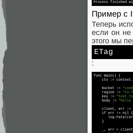
Process finished wi
Пример с I
Теперь испо
если он не
этого мы п
ETag
:
func main() {  

    ctx := context.
    bucket := 
"cond
    region := 
"ru-7
    key := 
"test.tx
    body := 
"hello 
    client, err := 
    if err != 
nil 
{
       log.Fatal(er
    }  

    _, err = client