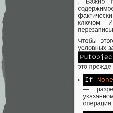
. Важно п
содержимое
фактически
ключом. И
перезапись
Чтобы этог
условных з
PutObjec
это прежде 
If-
Non
— разре
указанном
операция 