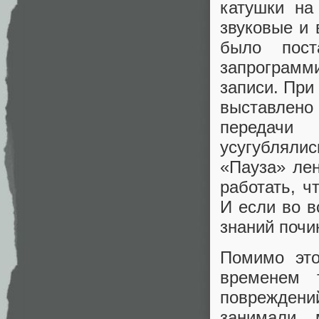
катушки на
звуковые и 
было пост
запрограмм
записи. При
выставлено
передачи
усугубляли
«Пауза» лен
работать, ч
И если во в
знаний почи
Помимо это
временем т
повреждений
занимали 