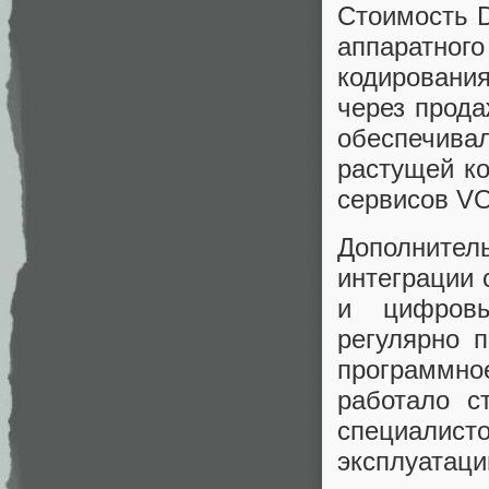
Стоимость D
аппаратного
кодировани
через прода
обеспечива
растущей к
сервисов VO
Дополните
интеграции 
и цифровы
регулярно п
программн
работало с
специалист
эксплуатаци