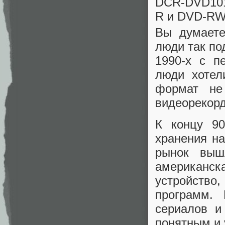
DCR-DVD101
R и DVD-R
Вы думаете
люди так по
1990-х с п
люди хотел
формат не
видеорекорд
К концу 90
хранения на
рынок выш
американск
устройство
программ. 
сериалов и
понятным и 