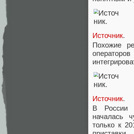
Источник
.
Похожие р
операторо
интегрирова
Источник
.
В России 
началась 
только к 20
приставки.