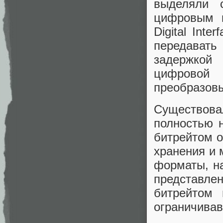
выделяли 
цифровым в
Digital Int
передават
задержкой 
цифровой 
преобразовы
Существов
полностью 
битрейтом о
хранения и 
форматы, на
представле
битрейтом 
ограничива