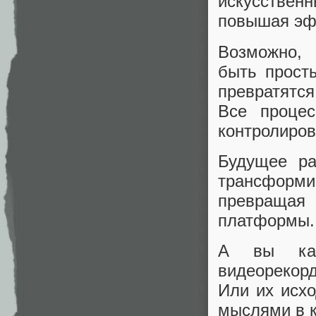
искусстве
повышая эфф
Возможно, 
быть прост
превратятс
Все процес
контролиров
Будущее ра
трансформ
превращая 
платформы.
А вы как
видеорекор
Или их исхо
мыслями в 