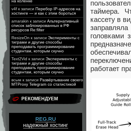
на коленке
пользовател
v4f
к записи
Перебор IP-адресов на
таймера. Ч
хостинге — и как с этим бороться
кассету в в
amarakin
к записи
Альтернативный
список заблокированных в РФ
заправляла
ресурсов Re:filter
головками 
ResizeOn
к записи
Эксперименты с
предназнач
тиграми и другие способы
преподавать программирование
обеспечива
студентам, которым скучно
переключе
Text2Vid
к записи
Эксперименты с
тиграми и другие способы
работает пр
преподавать программирование
студентам, которым скучно
всым
к записи
Развёртывание своего
MTProxy Telegram со статистикой
РЕКОМЕНДУЕМ
REG.RU
надежный хостинг