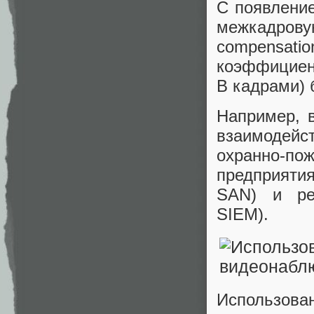
С появлени
межкадрову
compensat
коэффициент
B кадрами) 
Например, 
взаимодейс
охранно-п
предприяти
SAN) и реш
SIEM).
Использова