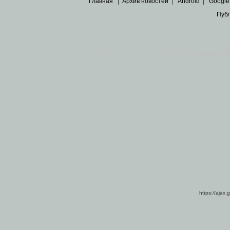
Главная
|
Архив новостей
|
Android
|
Google
Пуб
Все пра
Основными материалами сайта являются
архивные ко
https://ajax.