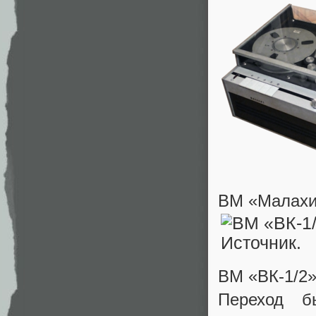
ВМ «Малахи
ВМ
«ВК-1/2
Переход б