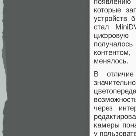
появлению
которые за
устройств 
стал MiniD
цифровую 
получалось
контентом
менялось.
В отличие
значитель
цветоперед
возможност
через инте
редактиров
камеры пона
у пользоват