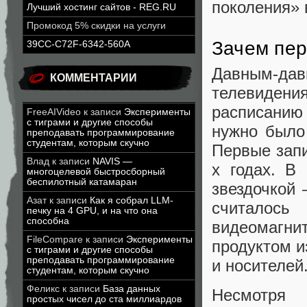
поколения» 
Лучший хостинг сайтов - REG.RU
Промокод 5% скидки на услуги
Зачем пер
39CC-C72F-6342-560A
Давным-дав
КОММЕНТАРИИ
телевиден
расписанию
FreeAIVideo
к записи
Эксперименты
с тиграми и другие способы
нужно было
преподавать программирование
студентам, которым скучно
Первые запи
Влад
к записи
NAVIS —
х годах. В
многоцелевой быстросборный
беспилотный катамаран
звездочкой 
Азат
к записи
Как я собрал LLM-
считалос
печку на 4 GPU, и на что она
способна
видеомагни
FileCompare
к записи
Эксперименты
продуктом и
с тиграми и другие способы
преподавать программирование
и носителей
студентам, которым скучно
Феликс
к записи
База данных
Несмотря
простых чисел до ста миллиардов