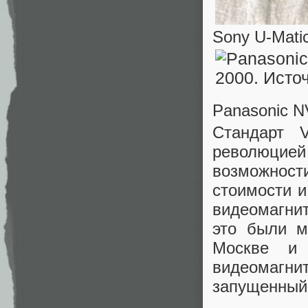
Sony U-Mati
Panasonic N
Стандарт 
революцией
возможнос
стоимости 
видеомагни
это были м
Москве и 
видеомагн
запущенный 