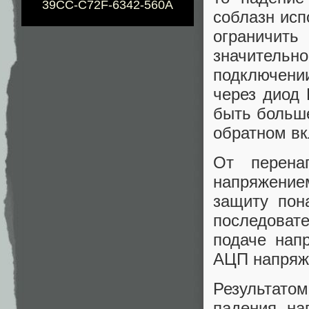
39CC-C72F-6342-560A
соблазн исп
ограничит
значитель
подключении
через диод
быть больш
обратном вк
От перена
напряжени
защиту пон
последоват
подаче нап
АЦП напряже
Результатом
падения на