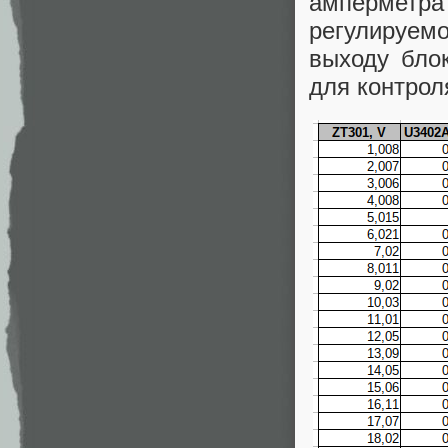
амперметр
регулируем
выходу бло
для контрол