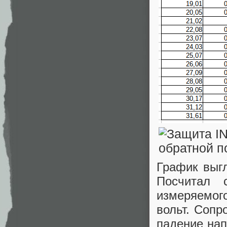
График выгл
Посчитал 
измеряемог
вольт. Сопр
падение нап