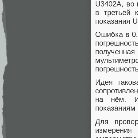
U3402A, во 
в третьей 
показания U
Ошибка в 0.
погрешност
полученн
мультиметр
погрешность
Идея таков
сопротивле
на нём. И
показаниям 
Для прове
измерения