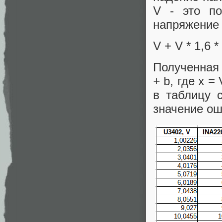
V - это по
напряжение 
V + V * 1,6 *
Полученная 
+ b, где x = 
в таблицу 
значение ош