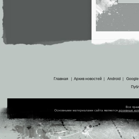
Главная
|
Архив новостей
|
Android
|
Google
Пуб
Все пра
Основными материалами сайта являются
архивные ко