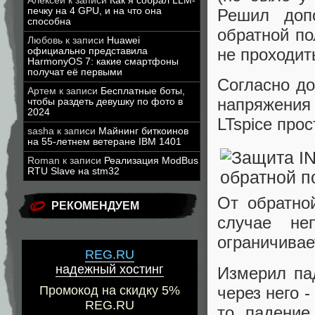
Алексей
к записи
Как я собрал LLM-
печку на 4 GPU, и на что она
Решил доп
способна
обратной по
Любовь
к записи
Huawei
не проходить
официально представила
HarmonyOS 7: какие смартфоны
получат её первыми
Согласно д
Артем
к записи
Бесплатные боты,
напряжения
чтобы раздеть девушку по фото в
2024
LTspice про
sasha
к записи
Майнинг биткоинов
на 55-летнем ветеране IBM 1401
Roman
к записи
Реализация ModBus
RTU Slave на stm32
От обратно
РЕКОМЕНДУЕМ
случае не
ограничивае
REG.RU
надежный хостинг
Измерил па
через него 
Промокод на скидку 5%
REG.RU
то падение