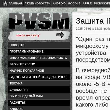
ГЛАВНАЯ
АРХИВ НОВОСТЕЙ
ANDROID
GOOGLE
APPLE
MICROSOF
Защита I
2025-04-06
в 18:38
, руб
"Один раз 
микросхему"
НОВОСТИ
устройств
ПРОГРАММИРОВАНИЕ
посредство
ИНФОРМАЦИОННАЯ БЕЗОПАСНОСТЬ
ЭТО ИНТЕРЕСНО
В очередной
НАУЧНО-ПОПУЛЯРНОЕ
на входе V
ГАДЖЕТЫ И УСТРОЙСТВА ДЛЯ ГИКОВ
около -5 В 
ТЕКУЧКА
вообще не 
JAVASCRIPT
время опред
DIY ИЛИ СДЕЛАЙ САМ
ГАДЖЕТЫ
какого-либо
ANDROID