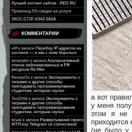
Лучший хостинг сайтов - REG.RU
Промокод 5% скидки на услуги
39CC-C72F-6342-560A
КОММЕНТАРИИ
v4f
к записи
Перебор IP-адресов на
хостинге — и как с этим бороться
amarakin
к записи
Альтернативный
список заблокированных в РФ
ресурсов Re:filter
ResizeOn
к записи
Эксперименты с
тиграми и другие способы
преподавать программирование
студентам, которым скучно
а вот прави
Text2Vid
к записи
Эксперименты с
тиграми и другие способы
у меня полу
преподавать программирование
студентам, которым скучно
этом я не 
всым
к записи
Развёртывание своего
приходится
MTProxy Telegram со статистикой
(не было у