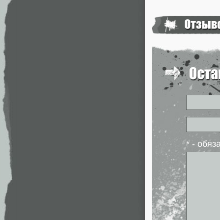
* - обя