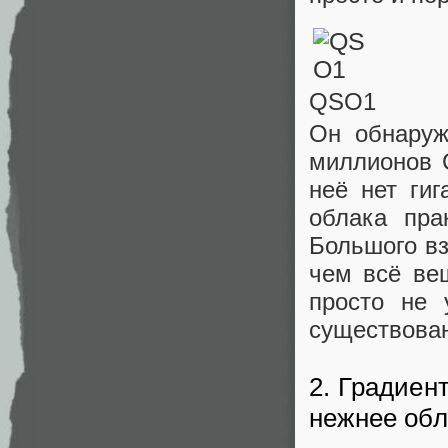
QSO1
Он обнару
миллионов С
неё нет гиг
облака пра
Большого вз
чем всё ве
просто не 
существова
2. Градиен
нежнее обл