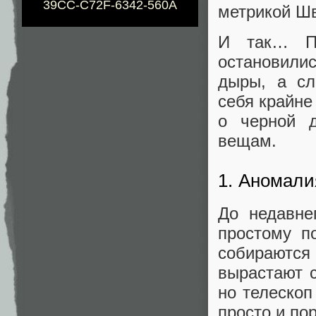
39CC-C72F-6342-560A
метрикой Ш
И так… Пр
остановили
дыры, а сл
себя крайне
о черной 
вещам.
1. Аномали
До недавне
простому п
собираются
вырастают 
но телеско
просто и по