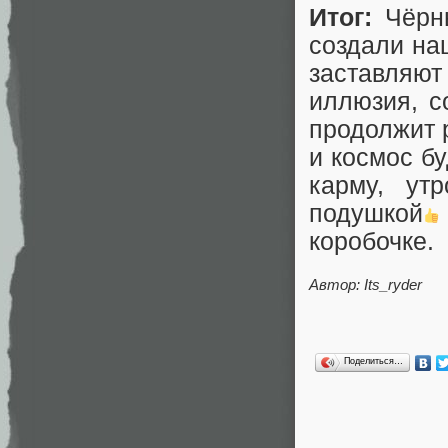
Итог:
Чёрны
создали на
заставляют
иллюзия, с
продолжит р
и космос бу
карму, ут
подушкой
коробочке.
Автор:
Its_ryder
Поделиться…