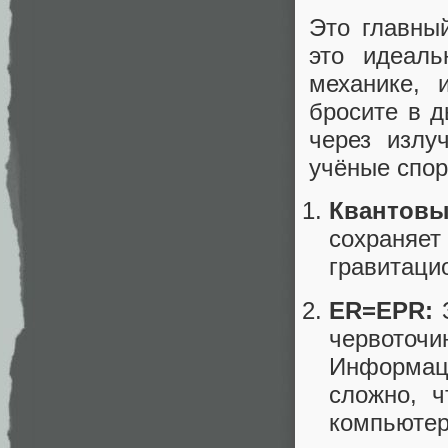
Это главны
это идеаль
механике, 
бросите в 
через излу
учёные спор
Квантовы
сохраня
гравитаци
ER=EPR:
З
червоточи
Информаци
сложно, 
компьютер