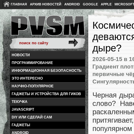
ГЛАВНАЯ
АРХИВ НОВОСТЕЙ
ANDROID
GOOGLE
APPLE
MICROSOF
Космичес
деваютс
дыре?
НОВОСТИ
2026-05-15
в 1
ПРОГРАММИРОВАНИЕ
Градиент плот
ИНФОРМАЦИОННАЯ БЕЗОПАСНОСТЬ
первичные ч
ЭТО ИНТЕРЕСНО
Сингулярност
НАУЧНО-ПОПУЛЯРНОЕ
Черная дыра
ГАДЖЕТЫ И УСТРОЙСТВА ДЛЯ ГИКОВ
слово? Нав
ТЕКУЧКА
JAVASCRIPT
раскаленным
DIY ИЛИ СДЕЛАЙ САМ
притягивает
ГАДЖЕТЫ
популярном 
ANDROID