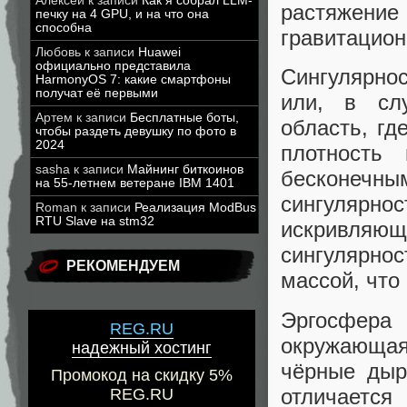
Алексей
к записи
Как я собрал LLM-
растяжени
печку на 4 GPU, и на что она
способна
гравитацион
Любовь
к записи
Huawei
официально представила
Сингулярнос
HarmonyOS 7: какие смартфоны
получат её первыми
или, в сл
Артем
к записи
Бесплатные боты,
область, гд
чтобы раздеть девушку по фото в
2024
плотность 
sasha
к записи
Майнинг биткоинов
бесконечны
на 55-летнем ветеране IBM 1401
сингулярно
Roman
к записи
Реализация ModBus
RTU Slave на stm32
искривляю
сингулярно
РЕКОМЕНДУЕМ
массой, что
Эргосфера 
REG.RU
окружающа
надежный хостинг
чёрные дыр
Промокод на скидку 5%
отличается
REG.RU