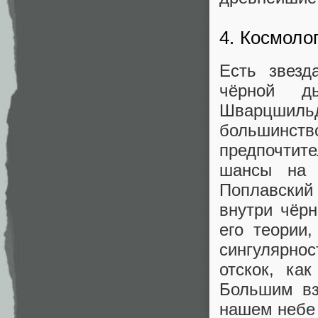
4. Космол
Есть звезд
чёрной д
Шварцшиль
большинс
предпочтит
шансы на 
Поплавский 
внутри чёрн
его теории
сингулярно
отскок, ка
Большим вз
нашем небе 