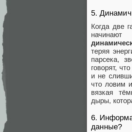
5. Динамич
Когда две г
начинают
динамичес
теряя энерг
парсека, з
говорят, чт
и не сливши
что ловим 
вязкая тём
дыры, котор
6. Информа
данные?