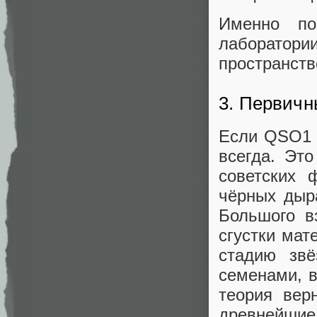
Именно п
лаборатори
пространств
3. Первичн
Если QSO1 н
всегда. Это
советских 
чёрных дыр
Большого в
сгустки мат
стадию звё
семенами, в
теория вер
древнейшие 