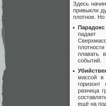
Здесь начин
привыкли ду
плотное. Но
Парадокс
падает 
Сверхмас
плотности
плавать в
событий.
Убийстве
массой в
горизонт
разница г
составлят
ещё на по