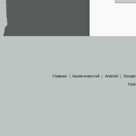
Главная
|
Архив новостей
|
Android
|
Google
Пуб
Все пра
Основными материалами сайта являются
архивные ко