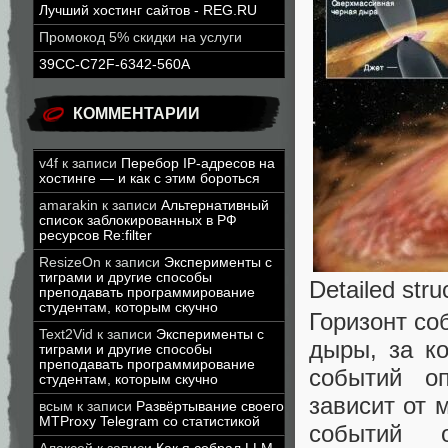
Лучший хостинг сайтов - REG.RU
Промокод 5% скидки на услуги
39CC-C72F-6342-560A
КОММЕНТАРИИ
v4f
к записи
Перебор IP-адресов на
хостинге — и как с этим бороться
amarakin
к записи
Альтернативный
список заблокированных в РФ
ресурсов Re:filter
ResizeOn
к записи
Эксперименты с
тиграми и другие способы
Detailed stru
преподавать программирование
студентам, которым скучно
Горизонт со
Text2Vid
к записи
Эксперименты с
дыры, за к
тиграми и другие способы
преподавать программирование
событий о
студентам, которым скучно
зависит от 
всым
к записи
Развёртывание своего
MTProxy Telegram со статистикой
событий 