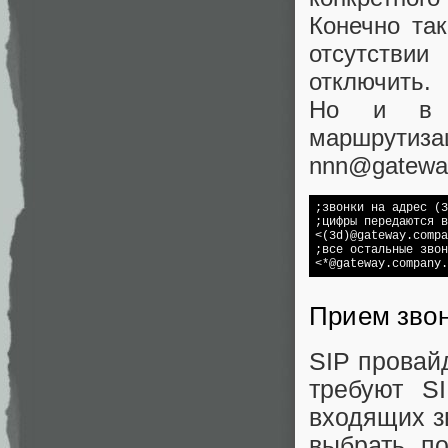
Конечно та
отсутстви
отключить.
Но и в э
маршрути
nnn@gateway
;звонки на адрес (3
;цифры передаются в
<(3d)@gateway.compa
;все остальные звон
<*@gateway.company.
Прием звон
SIP провай
требуют S
входящих з
выбрать по