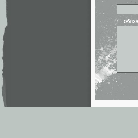
* - обя