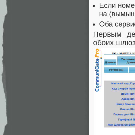
Если номе
на (вымыш
Оба серви
Первым де
обоих шлюз