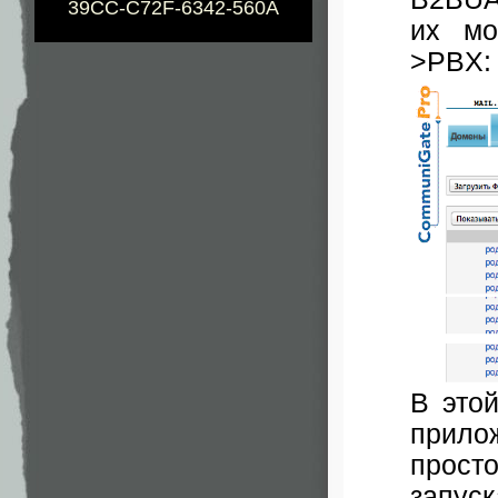
39CC-C72F-6342-560A
их мо
>PBX:
В это
прило
прост
запуск