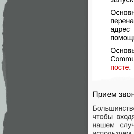
Основ
перена
адрес
помощь
Основ
Commun
посте
.
Прием зво
Большинств
чтобы вход
нашем слу
используе