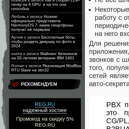
Алексей
к записи
Как я собрал LLM-
печку на 4 GPU, и на что она
Некоторые
способна
работу с 
Любовь
к записи
Huawei
официально представила
периодиче
HarmonyOS 7: какие смартфоны
получат её первыми
на него в
Артем
к записи
Бесплатные боты,
Для решени
чтобы раздеть девушку по фото в
2024
приложения
sasha
к записи
Майнинг биткоинов
звонков с ш
на 55-летнем ветеране IBM 1401
того, попу
Roman
к записи
Реализация ModBus
RTU Slave на stm32
сетей являе
авто-секрет
РЕКОМЕНДУЕМ
PBX п
REG.RU
надежный хостинг
это п
Промокод на скидку 5%
CG/PL
REG.RU
B2BUA