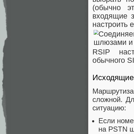
(обычно э
входящие з
настроить 
RSIP наст
обычного SI
Исходящие
Маршрутиз
сложной. Д
ситуацию:
Если номе
на PSTN ш