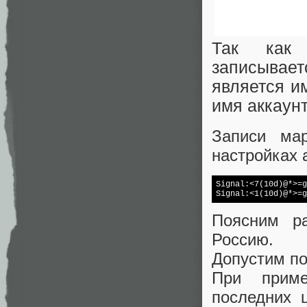
Так как 
записывае
является им
имя аккаунт
Записи мар
настройках 
Signal:<7(10d)@*>=g
Signal:<1(10d)@*>=g
Поясним р
Россию.
Допустим по
При приме
последних 