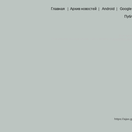
Главная
|
Архив новостей
|
Android
|
Google
Пуб
Все пра
Основными материалами сайта являются
архивные ко
https://ajax.