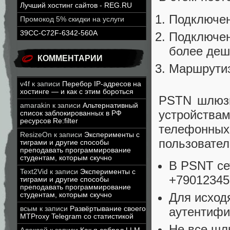
Лучший хостинг сайтов - REG.RU
Подключен
Промокод 5% скидки на услуги
39CC-C72F-6342-560A
Подключен
более деш
КОММЕНТАРИИ
Маршрути
v4f
к записи
Перебор IP-адресов на
хостинге — и как с этим бороться
PSTN шлюзы
amarakin
к записи
Альтернативный
устройств
список заблокированных в РФ
ресурсов Re:filter
телефонных 
ResizeOn
к записи
Эксперименты с
пользовател
тиграми и другие способы
преподавать программирование
студентам, которым скучно
В PSNT се
Text2Vid
к записи
Эксперименты с
+79012345
тиграми и другие способы
преподавать программирование
Для исход
студентам, которым скучно
аутентифи
всым
к записи
Развёртывание своего
MTProxy Telegram со статистикой
Не все шл