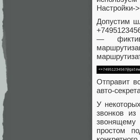
Настройки->
Допустим ш
+749512345
— фиктив
маршрутиза
маршрутиза
<+74951234567@gatew
Отправит в
авто-секрет
У некоторы
звонков из
звонящему 
простом по
конкретного