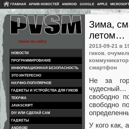
ГЛАВНАЯ
АРХИВ НОВОСТЕЙ
ANDROID
GOOGLE
APPLE
MICROSOF
Зима, см
летом…
2013-09-21
в 1
гиков
,
очумел
НОВОСТИ
коммуникато
ПРОГРАММИРОВАНИЕ
смартфон
ИНФОРМАЦИОННАЯ БЕЗОПАСНОСТЬ
ЭТО ИНТЕРЕСНО
Не за гор
НАУЧНО-ПОПУЛЯРНОЕ
чудесный… 
ГАДЖЕТЫ И УСТРОЙСТВА ДЛЯ ГИКОВ
свободно п
ТЕКУЧКА
свободно по
JAVASCRIPT
определенн
DIY ИЛИ СДЕЛАЙ САМ
ГАДЖЕТЫ
У кого как,
ANDROID