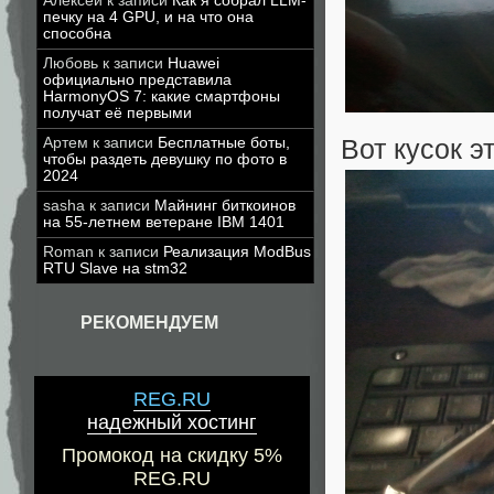
Алексей
к записи
Как я собрал LLM-
печку на 4 GPU, и на что она
способна
Любовь
к записи
Huawei
официально представила
HarmonyOS 7: какие смартфоны
получат её первыми
Вот кусок э
Артем
к записи
Бесплатные боты,
чтобы раздеть девушку по фото в
2024
sasha
к записи
Майнинг биткоинов
на 55-летнем ветеране IBM 1401
Roman
к записи
Реализация ModBus
RTU Slave на stm32
РЕКОМЕНДУЕМ
REG.RU
надежный хостинг
Промокод на скидку 5%
REG.RU