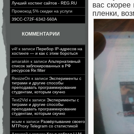
Лучший хостинг сайтов - REG.RU
вас скорее 
Промокод 5% скидки на услуги
пленки, воз
39CC-C72F-6342-560A
КОММЕНТАРИИ
v4f
к записи
Перебор IP-адресов на
хостинге — и как с этим бороться
amarakin
к записи
Альтернативный
список заблокированных в РФ
ресурсов Re:filter
ResizeOn
к записи
Эксперименты с
тиграми и другие способы
преподавать программирование
студентам, которым скучно
Text2Vid
к записи
Эксперименты с
тиграми и другие способы
преподавать программирование
студентам, которым скучно
всым
к записи
Развёртывание своего
MTProxy Telegram со статистикой