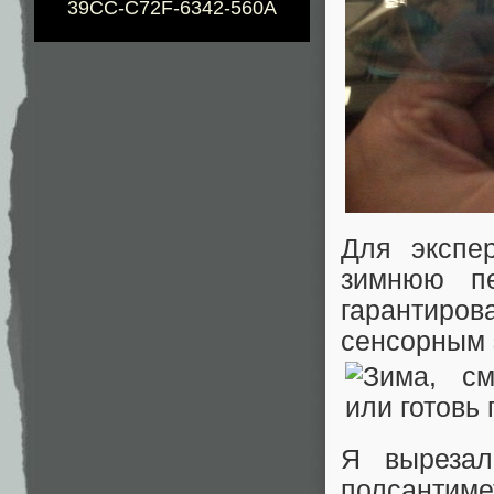
39CC-C72F-6342-560A
Для экспе
зимнюю пе
гарантир
сенсорным 
Я вырезал
полсантиме