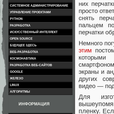
них перчатк
СИСТЕМНОЕ АДМИНИСТРИРОВАНИЕ
просто отве
УПРАВЛЕНИЕ ПРОЕКТАМИ
снять перч
PYTHON
пальцем по
РАЗРАБОТКА
перчатки об
ИСКУССТВЕННЫЙ ИНТЕЛЛЕКТ
OPEN SOURCE
Немного пог
БУДУЩЕЕ ЗДЕСЬ
этим
постом
ВЕБ-РАЗРАБОТКА
которыми
КОСМОНАВТИКА
смартфоном
РАЗРАБОТКА ВЕБ-САЙТОВ
экраны и ан
GOOGLE
других сов
ЖЕЛЕЗО
видео — по
LINUX
АЛГОРИТМЫ
Для изго
вышеупомян
ИНФОРМАЦИЯ
пленку. Есл