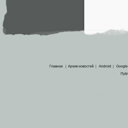
Главная
|
Архив новостей
|
Android
|
Google
Пуб
Все пра
Основными материалами сайта являются
архивные ко