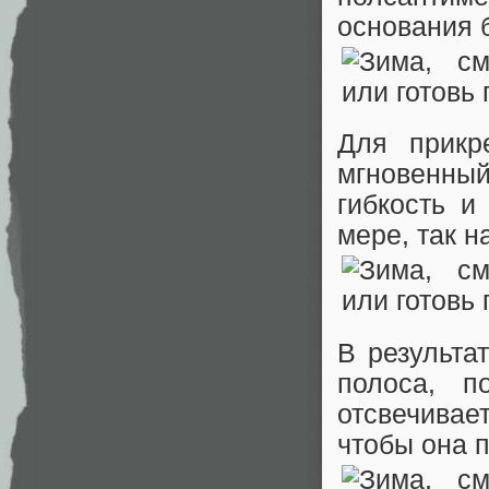
основания 
Для прикр
мгновенны
гибкость и
мере, так н
В результа
полоса, п
отсвечивае
чтобы она 