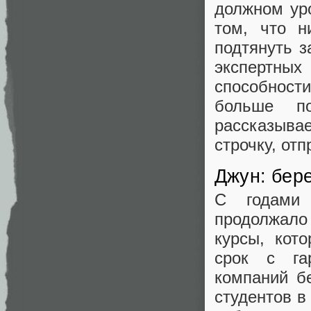
должном уро
том, что н
подтянуть з
экспертных
способност
больше п
рассказывае
строчку, отп
Джун: бере
С годами 
продолжало 
курсы, кот
срок с гар
компаний б
студентов в