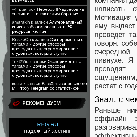
компания да
на коленке
написать 
v4f
к записи
Перебор IP-адресов на
хостинге — и как с этим бороться
Мотивация 
amarakin
к записи
Альтернативный
ему выдаст
список заблокированных в РФ
ресурсов Re:filter
проведет т
ResizeOn
к записи
Эксперименты с
говоря, соб
тиграми и другие способы
преподавать программирование
очередной 
студентам, которым скучно
пивнухе. Я
Text2Vid
к записи
Эксперименты с
тиграми и другие способы
проводят 
преподавать программирование
ощущениям,
студентам, которым скучно
всым
к записи
Развёртывание своего
растет с год
MTProxy Telegram со статистикой
Знал, с ч
РЕКОМЕНДУЕМ
Раньше ни
оффлайн в
REG.RU
разговари
надежный хостинг
эффективны