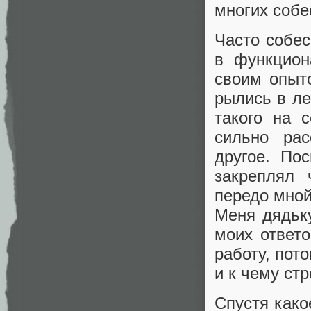
многих собе
Часто собес
в функцион
своим опыт
рылись в ле
такого на 
сильно рас
другое. По
закреплял 
передо мной
Меня дядьк
моих ответо
работу, пот
и к чему ст
Спустя како