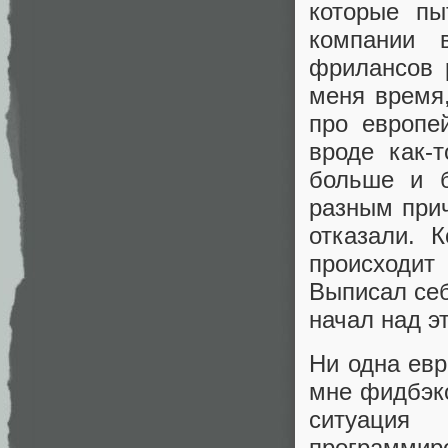
которые п
компании 
фрилансов 
меня время,
про европе
вроде как-
больше и б
разным прич
отказали. 
происходит
Выписал себ
начал над э
Ни одна евр
мне фидбэко
ситуаци
программир