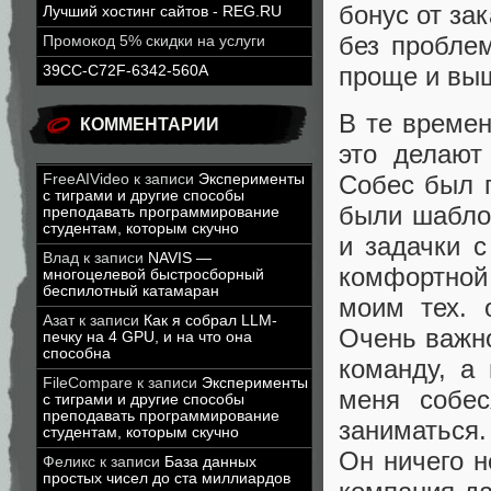
бонус от за
Лучший хостинг сайтов - REG.RU
без пробле
Промокод 5% скидки на услуги
проще и выш
39CC-C72F-6342-560A
В те времен
КОММЕНТАРИИ
это делают
Собес был 
FreeAIVideo
к записи
Эксперименты
с тиграми и другие способы
были шабло
преподавать программирование
студентам, которым скучно
и задачки 
Влад
к записи
NAVIS —
комфортной
многоцелевой быстросборный
беспилотный катамаран
моим тех. 
Азат
к записи
Как я собрал LLM-
Очень важно
печку на 4 GPU, и на что она
способна
команду, а
FileCompare
к записи
Эксперименты
меня собес
с тиграми и другие способы
преподавать программирование
заниматься.
студентам, которым скучно
Он ничего н
Феликс
к записи
База данных
простых чисел до ста миллиардов