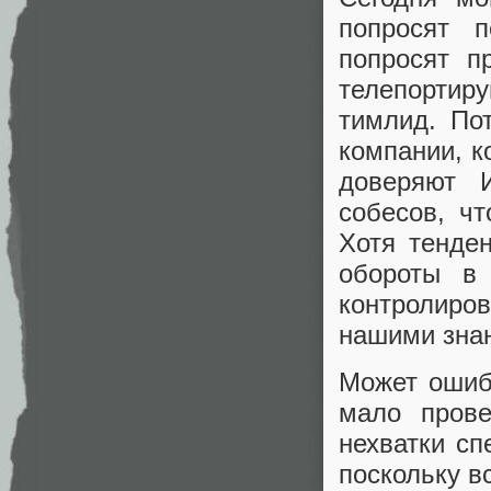
попросят п
попросят п
телепортир
тимлид. По
компании, к
доверяют 
собесов, ч
Хотя тенде
обороты в 
контролиров
нашими зна
Может ошиб
мало прове
нехватки сп
поскольку в