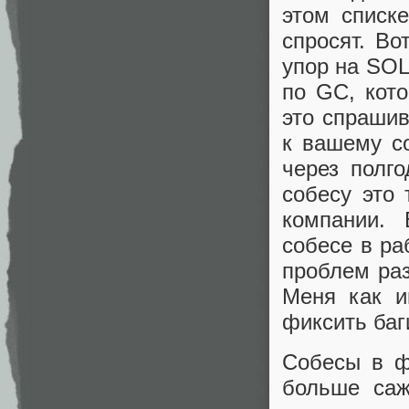
этом списк
спросят. Во
упор на SOL
по GC, кот
это спрашив
к вашему со
через полг
собесу это 
компании. 
собесе в ра
проблем раз
Меня как и
фиксить баг
Собесы в ф
больше саж