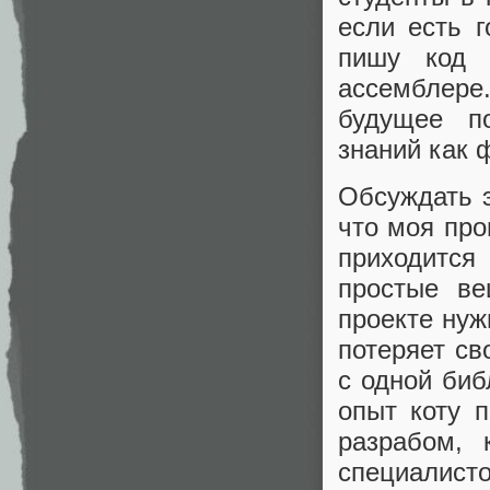
если есть 
пишу код 
ассемблере
будущее п
знаний как 
Обсуждать э
что моя про
приходится
простые в
проекте нуж
потеряет св
с одной биб
опыт коту 
разрабом,
специалист