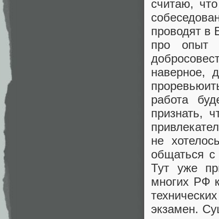
считаю, чт
собеседова
проводят в 
про опыт 
добросовес
наверное, 
проревьюит
работа буд
признать, 
привлекател
не хотелос
общаться с 
Тут уже пр
многих РФ к
технически
экзамен. Су