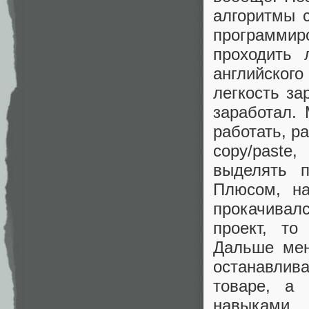
алгоритмы с
программир
проходить 
английского
легкость за
заработал.
работать, р
copy/paste
выделять 
Плюсом, на
прокачивал
проект, то
Дальше мен
останавлива
товаре, а
навыками.