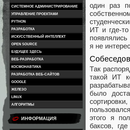
один раз п
СИСТЕМНОЕ АДМИНИСТРИРОВАНИЕ
собственном
УПРАВЛЕНИЕ ПРОЕКТАМИ
студенчески
PYTHON
ИТ и где-то
РАЗРАБОТКА
появлялись 
ИСКУССТВЕННЫЙ ИНТЕЛЛЕКТ
я не интере
OPEN SOURCE
БУДУЩЕЕ ЗДЕСЬ
Собеседов
ВЕБ-РАЗРАБОТКА
КОСМОНАВТИКА
Так распоря
РАЗРАБОТКА ВЕБ-САЙТОВ
такой ИТ к
GOOGLE
разрабатыв
ЖЕЛЕЗО
было доста
LINUX
сортировки
АЛГОРИТМЫ
пользовался
этого я по
ИНФОРМАЦИЯ
баксов, гд