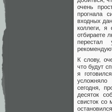
очень прос
прогнала с
входных дан
коллеги, я 
отбираете л
перестал 
рекомендуют
К слову, о
что будут с
я готовилс
усложняло 
сегодня, п
десяток со
свисток со
остановилс