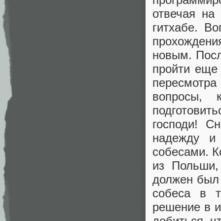
отвечая на 
гитхабе. В
прохождени
новым. Посл
пройти еще 
пересмотра
вопросы, 
подготовит
господи! С
надежду и 
собесами. К
из Польши,
должен был
собеса в т
решение в и
добиться, ч