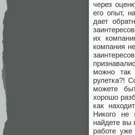
через оценк
его опыт, н
дает обрат
заинтересов
их компани
компания не
заинтерес
признавалис
можно так 
рулетка?! С
можете быт
хорошо разб
как находи
Никого не 
найдете вы 
работе уже 