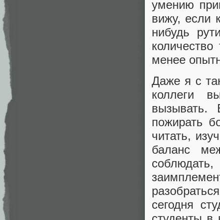
умению прим
вижу, если 
нибудь рут
количество 
менее опытн
Даже я с та
коллеги в
вызывать. 
пожирать б
читать, изу
баланс ме
соблюдать
заимплем
разобраться
сегодня ст
студенты в 