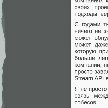
компаниях 
своих прое
подходы, ве
С годами т
ничего не з
может обну
может даже
которую пр
больше лег
компании, н
просто зава
Stream API в
Я не просто
связь межд
собесов.