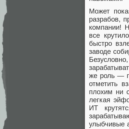
Может пока
разрабов, п
компании! Н
все крутил
быстро взле
заводе соби
Безусловн
зарабатыват
же роль — п
отметить в
плохим ни с
легкая эйфо
ИТ крутятс
зарабатыва
улыбчивые а