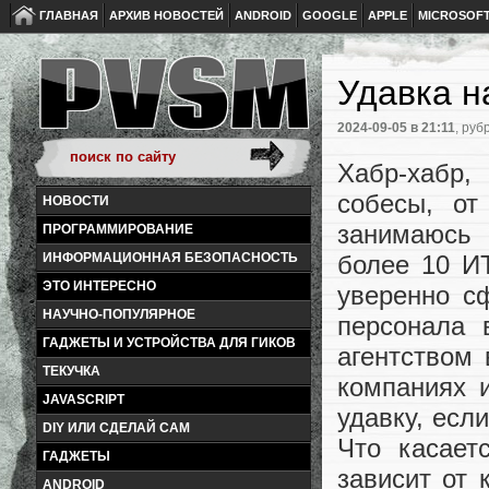
ГЛАВНАЯ
АРХИВ НОВОСТЕЙ
ANDROID
GOOGLE
APPLE
MICROSOF
Удавка н
2024-09-05
в 21:11
, руб
Хабр-хабр,
собесы, от
НОВОСТИ
занимаюсь 
ПРОГРАММИРОВАНИЕ
более 10 И
ИНФОРМАЦИОННАЯ БЕЗОПАСНОСТЬ
ЭТО ИНТЕРЕСНО
уверенно с
НАУЧНО-ПОПУЛЯРНОЕ
персонала 
ГАДЖЕТЫ И УСТРОЙСТВА ДЛЯ ГИКОВ
агентством 
ТЕКУЧКА
компаниях 
JAVASCRIPT
удавку, есл
DIY ИЛИ СДЕЛАЙ САМ
Что касает
ГАДЖЕТЫ
зависит от 
ANDROID