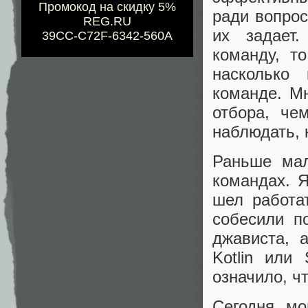
Промокод на скидку 5%
ради вопрос
REG.RU
их задает
39CC-C72F-6342-560A
команду, т
насколько
команде. М
отбора, че
наблюдать, 
Раньше мал
командах. 
шел работа
собесили п
джависта, 
Kotlin или
означило, чт
Сегодня мо