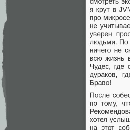
смотреть эк
я крут в JV
про микросе
не учитывае
уверен про
людьми. По 
ничего не с
всю жизнь в
Чудес, где 
дураков, г
Браво!
После собе
по тому, чт
Рекомендова
хотел услы
на этот со