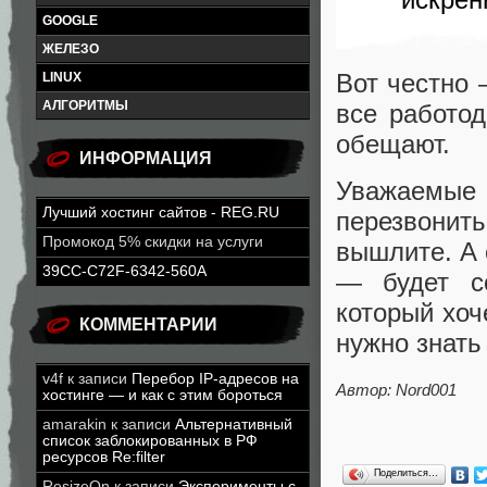
GOOGLE
ЖЕЛЕЗО
Вот честно 
LINUX
АЛГОРИТМЫ
все работо
обещают.
ИНФОРМАЦИЯ
Уважаемые
Лучший хостинг сайтов - REG.RU
перезвонит
Промокод 5% скидки на услуги
вышлите. А 
39CC-C72F-6342-560A
— будет со
который хоч
КОММЕНТАРИИ
нужно знать
v4f
к записи
Перебор IP-адресов на
Автор: Nord001
хостинге — и как с этим бороться
amarakin
к записи
Альтернативный
список заблокированных в РФ
ресурсов Re:filter
Поделиться…
ResizeOn
к записи
Эксперименты с