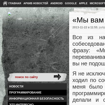
ГЛАВНАЯ
АРХИВ НОВОСТЕЙ
ANDROID
GOOGLE
APPLE
MICROSOF
«Мы вам 
2013-11-22
в 11:55
, руб
Все из на
собеседова
фразу: «М
перезванива
вы не подош
Я не исключ
ходил по со
меня было 
НОВОСТИ
программир
ПРОГРАММИРОВАНИЕ
делали и 
ИНФОРМАЦИОННАЯ БЕЗОПАСНОСТЬ
ЭТО ИНТЕРЕСНО