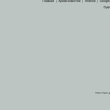
Главная
|
Архив новостей
|
Android
|
Google
Пуб
Все пра
Основными материалами сайта являются
архивные ко
https://ajax.