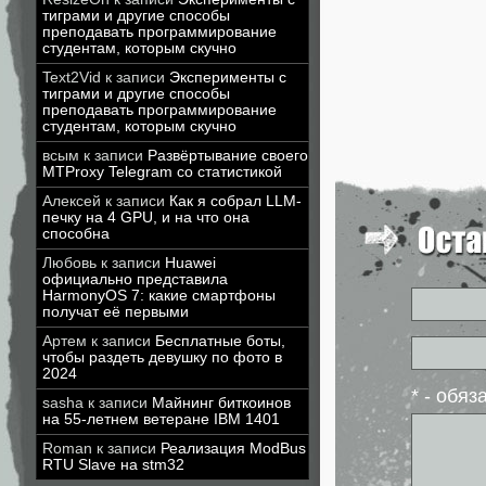
тиграми и другие способы
преподавать программирование
студентам, которым скучно
Text2Vid
к записи
Эксперименты с
тиграми и другие способы
преподавать программирование
студентам, которым скучно
всым
к записи
Развёртывание своего
MTProxy Telegram со статистикой
Алексей
к записи
Как я собрал LLM-
печку на 4 GPU, и на что она
способна
Любовь
к записи
Huawei
официально представила
HarmonyOS 7: какие смартфоны
получат её первыми
Артем
к записи
Бесплатные боты,
чтобы раздеть девушку по фото в
2024
* - обя
sasha
к записи
Майнинг биткоинов
на 55-летнем ветеране IBM 1401
Roman
к записи
Реализация ModBus
RTU Slave на stm32