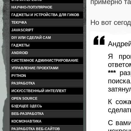
примерно та
НАУЧНО-ПОПУЛЯРНОЕ
ГАДЖЕТЫ И УСТРОЙСТВА ДЛЯ ГИКОВ
Но вот сего
ТЕКУЧКА
JAVASCRIPT
DIY ИЛИ СДЕЛАЙ САМ
Андрей
ГАДЖЕТЫ
ANDROID
Я про
СИСТЕМНОЕ АДМИНИСТРИРОВАНИЕ
ответо
УПРАВЛЕНИЕ ПРОЕКТАМИ
***
раз
PYTHON
поиск
РАЗРАБОТКА
затяну
ИСКУССТВЕННЫЙ ИНТЕЛЛЕКТ
OPEN SOURCE
К сож
БУДУЩЕЕ ЗДЕСЬ
сделат
ВЕБ-РАЗРАБОТКА
С вами
КОСМОНАВТИКА
искрен
РАЗРАБОТКА ВЕБ-САЙТОВ