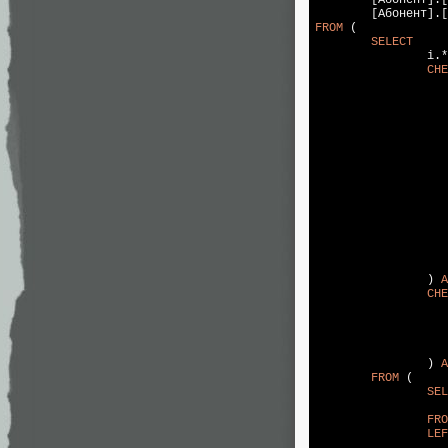
	[Абонент].
	[Абонент].
FROM
 (

SELECT
		i.*,

CHE
			[Тип абонент
			[Провайде
			[Номер догово
			[Дата заключения дого
			[Имя
			[Фамилия
			[Отчеств
			[Название организа
			[Город
			[Улица
			[Дом
			[Квартир
			[Адрес прописк
			[Паспортные дан
		) 
A
CHE
			[Телефон
			[Телефон для S
			[E-mail
			[Дата рожден
		) 
A
FROM
 (

SEL
FRO
LEF