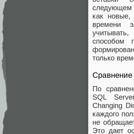
следующем 
как новые,
времени з
учитывать
способом 
формирован
только врем
Сравнение 
По сравнен
SQL Server
Changing Di
каждого пол
не обращает
Это дает о