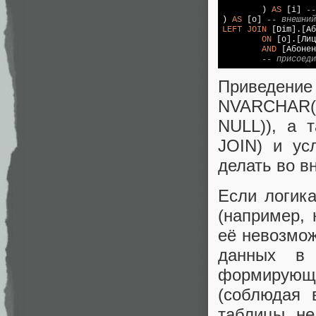
	) 
AS
 [i] 
--
) 
AS
 [o] 
-- внешний
LEFT
JOIN
 [Dim].[Аб
ON
 [o].[Лиц
AND
 [Абонен
-- присоеди
Приведен
NVARCHAR(..)
NULL)), а 
JOIN) и ус
делать во вн
Если логик
(например, 
её невозмож
данных в 
формирующи
(соблюдая 
таблицы не