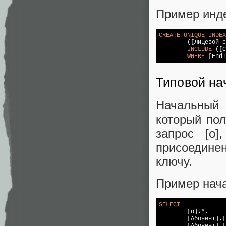
Пример инде
CREATE
UNIQUE
INDEX
	([Лицевой счёт], [EndTime]) 

INCLUDE
 ([C
WHERE
 [EndT
Типовой на
Начальный 
который пол
запрос [o
присоедине
ключу.
Пример нача
SELECT
	[o].*,

	[Абонент].