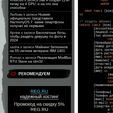
Алексей
к записи
Как я собрал LLM-
FROM
   
печку на 4 GPU, и на что она
WHERE
способна
DROP
TABLE
Любовь
к записи
Huawei
GO
официально представила
/* Создать Абонент 
HarmonyOS 7: какие смартфоны
CREATE
TABLE
 [Dim].
получат её первыми
	[AccountKe
	[Лицевой с
Артем
к записи
Бесплатные боты,
	[Тип абоне
чтобы раздеть девушку по фото в
CHE
2024
	[Провайдер
	[Номер дог
sasha
к записи
Майнинг биткоинов
	[Дата закл
на 55-летнем ветеране IBM 1401
	[Дата раст
	[Имя] 
NVARC
Roman
к записи
Реализация ModBus
	[Фамилия] 
N
RTU Slave на stm32
	[Отчество] 
	[Дата рожд
	[ФИО] 
AS
РЕКОМЕНДУЕМ
		[Фамилия] + 

CAS
CAS
	[Наименова
	...

REG.RU
	[Телефоны] 
	[Телефон д
надежный хостинг
	[Факс] 
NVAR
	[E-mail] 
NV
Промокод на скидку 5%
	[Средства 
REG.RU
		N
'Т