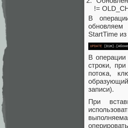
“Обновлен
!= OLD_
В операци
обновляем 
StartTime из
UPDATE
 [Dim].[Абоне
В операции 
строки, при
потока, кл
образующийс
записи).
При встав
использов
выполняем
оперироват