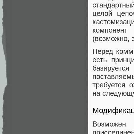
стандартны
целой цепо
кастомизац
компонент
(возможно, 
Перед комм
есть принц
базируетс
поставляем
требуется 
на следующу
Модификац
Возможен
присоедине