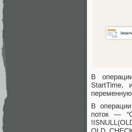
В операции
StartTime,
переменную 
В операции
поток — “
!ISNULL
OLD_CHEC