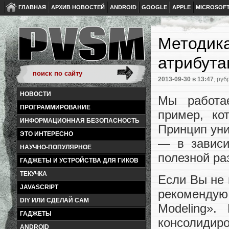
ГЛАВНАЯ
АРХИВ НОВОСТЕЙ
ANDROID
GOOGLE
APPLE
MICROSOF
Методик
атрибута
2013-09-30
в 13:47
, руб
НОВОСТИ
Мы работа
ПРОГРАММИРОВАНИЕ
пример, ко
ИНФОРМАЦИОННАЯ БЕЗОПАСНОСТЬ
Принцип уни
ЭТО ИНТЕРЕСНО
— в зависи
НАУЧНО-ПОПУЛЯРНОЕ
полезной ра
ГАДЖЕТЫ И УСТРОЙСТВА ДЛЯ ГИКОВ
ТЕКУЧКА
Если Вы не 
JAVASCRIPT
рекомендую
DIY ИЛИ СДЕЛАЙ САМ
Modeling»
ГАДЖЕТЫ
консолидир
ANDROID