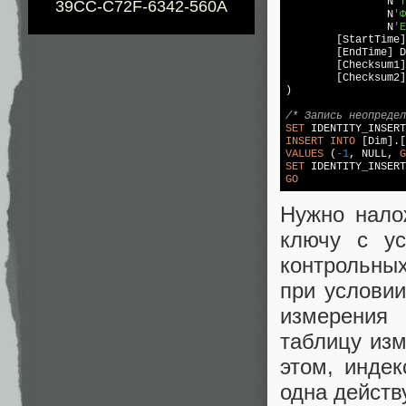
		N
'Т
39CC-C72F-6342-560A
		N
'Ф
		N
'E
	[StartTime
	[EndTime] 
	[Checksum1
	[Checksum2
)

/* Запись неопредел
SET
 IDENTITY_INSERT
INSERT
INTO
VALUES
 (
-1
, 
NULL
, 
G
SET
 IDENTITY_INSERT
GO
Нужно нало
ключу с ус
контрольны
при условии
измерения 
таблицу изм
этом, инде
одна действ