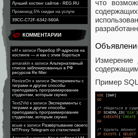
что возмож
Лучший хостинг сайтов - REG.RU
содержащ
Промокод 5% скидки на услуги
использов
39CC-C72F-6342-560A
разработанн
КОММЕНТАРИИ
Объявлени
v4f
к записи
Перебор IP-адресов на
хостинге — и как с этим бороться
Измерение 
amarakin
к записи
Альтернативный
содержащим
список заблокированных в РФ
ресурсов Re:filter
Пример SQL 
ResizeOn
к записи
Эксперименты с
тиграми и другие способы
преподавать программирование
студентам, которым скучно
USE
GO
Text2Vid
к записи
Эксперименты с
тиграми и другие способы
/* Убедиться в суще
преподавать программирование
IF
 SCHEMA_ID(
'Dim'
)
студентам, которым скучно
EXECUTE
(
'CREATE 
GO
всым
к записи
Развёртывание своего
MTProxy Telegram со статистикой
/* Удалить Абонент 
IF
EXISTS
 ( 
SELECT
 