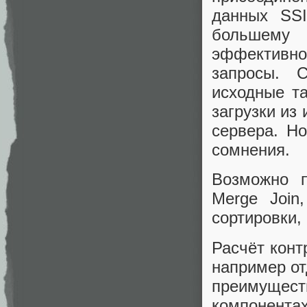
данных SSI
большему
эффективно
запросы. 
исходные т
загрузки из
сервера. Н
сомнения.
Возможно п
Merge Join
сортировки,
Расчёт конт
например от
преимущес
компонентах