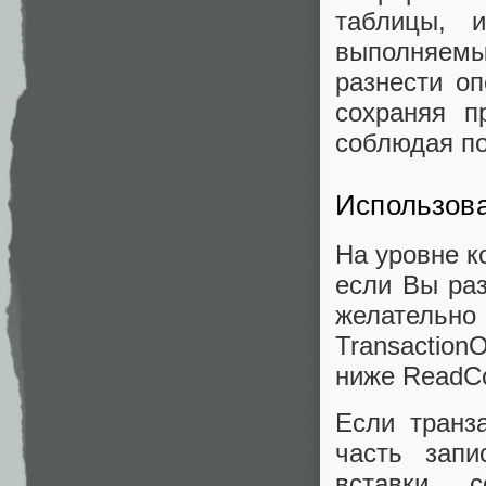
таблицы, 
выполняем
разнести о
сохраняя п
соблюдая по
Использова
На уровне к
если Вы ра
желательно
TransactionO
ниже ReadCo
Если транз
часть запи
вставки с