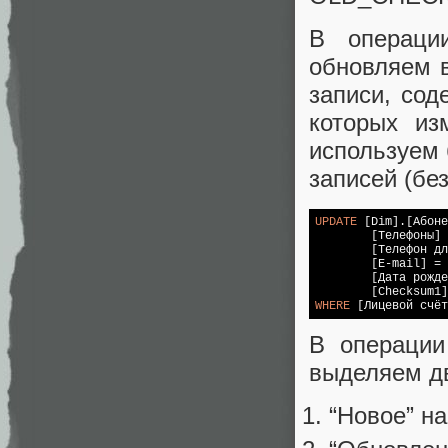
В операци
обновляем в
записи, сод
которых из
используем 
записей (бе
UPDATE
 [Dim].[Абоне
	[Телефоны] = ?,

	[Телефон для SMS] = ?,

	[E-mail] = ?,

	[Дата рождения] = ?

WHERE
В операции
выделяем дв
“Новое” н