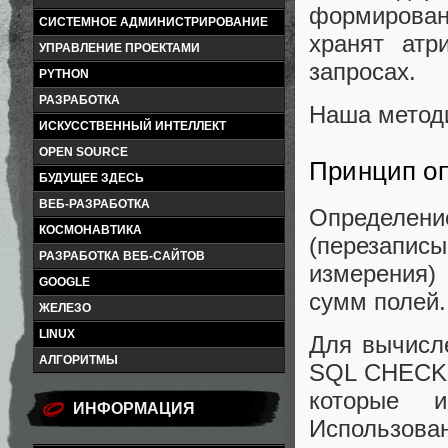
формирован
СИСТЕМНОЕ АДМИНИСТРИРОВАНИЕ
хранят атр
УПРАВЛЕНИЕ ПРОЕКТАМИ
запросах.
PYTHON
РАЗРАБОТКА
Наша методи
ИСКУССТВЕННЫЙ ИНТЕЛЛЕКТ
OPEN SOURCE
Принцип о
БУДУЩЕЕ ЗДЕСЬ
ВЕБ-РАЗРАБОТКА
Определ
КОСМОНАВТИКА
(перезапис
РАЗРАБОТКА ВЕБ-САЙТОВ
измерения)
GOOGLE
сумм полей.
ЖЕЛЕЗО
LINUX
Для вычисл
АЛГОРИТМЫ
SQL CHECKSU
которые 
ИНФОРМАЦИЯ
Использова