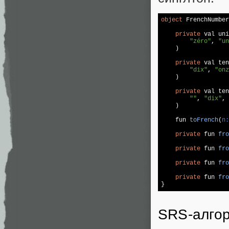
object
 FrenchNumber
private
 val uni
"zéro"
, 
"un
    )

private
 val ten
"dix"
, 
"onz
    )

private
 val ten
""
, 
"dix"
, 
    )

fun 
toFrench
(
n:
private
 fun 
fro
private
 fun 
fro
private
 fun 
fro
private
 fun 
fro
}
SRS-алго