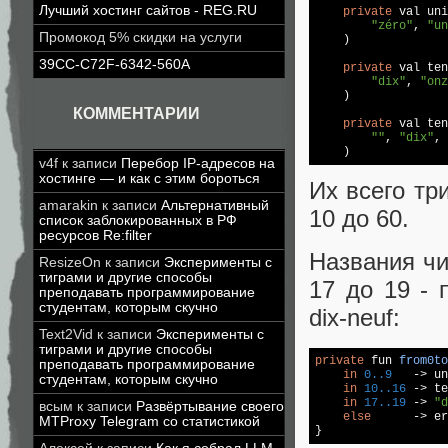
Лучший хостинг сайтов - REG.RU
private
 val uni
"zéro"
, 
"un
Промокод 5% скидки на услуги
    )

39CC-C72F-6342-560A
private
 val ten
"dix"
, 
"onz
    )

КОММЕНТАРИИ
private
 val ten
""
, 
"dix"
, 
    )
v4f
к записи
Перебор IP-адресов на
хостинге — и как с этим бороться
Их всего три
amarakin
к записи
Альтернативный
10 до 60.
список заблокированных в РФ
ресурсов Re:filter
Названия чи
ResizeOn
к записи
Эксперименты с
тиграми и другие способы
17 до 19 - п
преподавать программирование
студентам, которым скучно
dix-neuf:
Text2Vid
к записи
Эксперименты с
тиграми и другие способы
private
 fun 
from0to
преподавать программирование
in
0.
.9
   -> un
студентам, которым скучно
in
10.
.16
 -> te
in
17.
.19
 -> 
"d
всым
к записи
Развёртывание своего
else
      -> er
MTProxy Telegram со статистикой
}