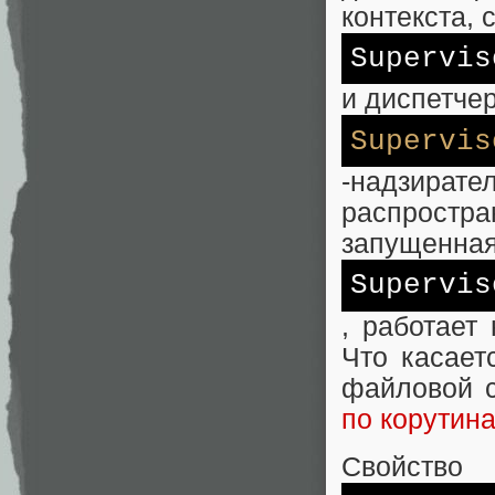
контекста, 
Supervis
и диспетчер
Supervis
-надзира
распрост
запущенная
Supervis
, работает
Что касает
файловой 
по корутин
Свойство