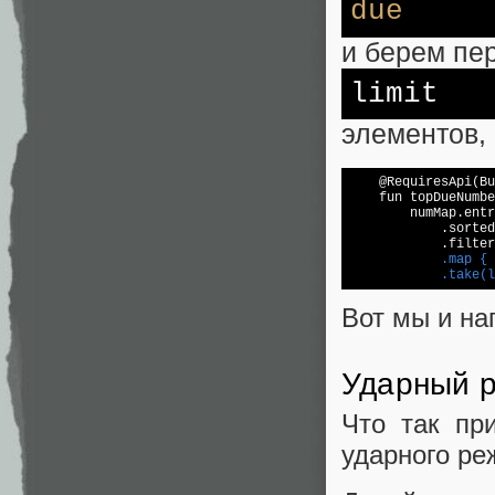
due
и берем пе
limit
элементов,
    @RequiresApi(Bu
    fun topDueNumbe
        numMap.entr
            .
sorted
            .
filter
            .map { 
            .take(l
Вот мы и на
Ударный 
Что так пр
ударного ре