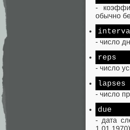
- коэффи
обычно бе
interv
- число д
reps
- число у
lapses
- число п
due
- дата с
1.01.1970