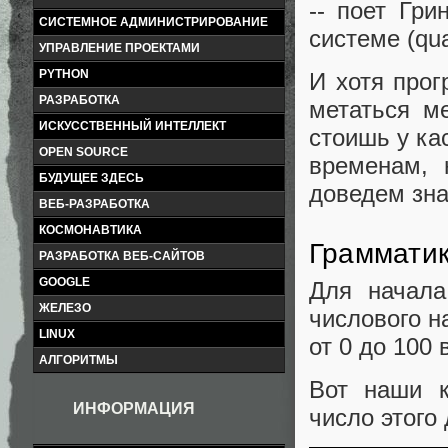
-- поет Гри
СИСТЕМНОЕ АДМИНИСТРИРОВАНИЕ
системе (quat
УПРАВЛЕНИЕ ПРОЕКТАМИ
PYTHON
И хотя прог
РАЗРАБОТКА
метаться м
ИСКУССТВЕННЫЙ ИНТЕЛЛЕКТ
стоишь у ка
OPEN SOURCE
временам, 
БУДУЩЕЕ ЗДЕСЬ
доведем зна
ВЕБ-РАЗРАБОТКА
КОСМОНАВТИКА
Граммати
РАЗРАБОТКА ВЕБ-САЙТОВ
GOOGLE
Для начала
ЖЕЛЕЗО
числового н
LINUX
от 0 до 100 
АЛГОРИТМЫ
Вот наши к
ИНФОРМАЦИЯ
число этого