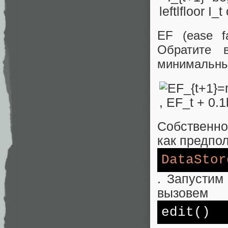
EF (ease f
Обратите 
минимальный
Собственн
как предпо
DataStor
. Запустим
вызовем
edit()