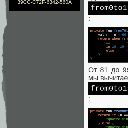
39CC-C72F-6342-560A
from0to1
:
private
 fun 
from70t
    val r = n - 
60
return
when
 (r)
11
        -
in
10.
.19
 -
else
      -
    }

}
От 81 до 9
мы вычитае
from0to1
:
private
 fun 
from80t
return
if
 (n ==
"quatre-vin
    } 
else
 {

"quatre-vin