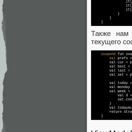
                it[
                it[
                it[
            }

        }

    }
Также нам 
текущего со
suspend
 fun sna
val
 prefs =
        val cur = p
        val best = 
        val 
last
 = 
        val set = p
        val today =
        val monday 
        val week = 
            val d =
            set.con
        }

        val todayAc
        return Stre
    }