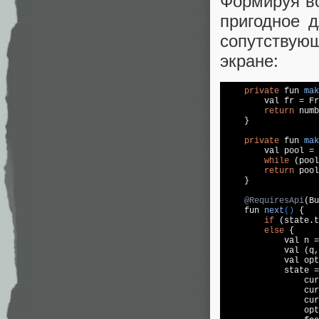
Формируя в
пригодное 
сопутствую
экране:
private
 fun 
mak
        val fr = Fr
return
 numb
    }

private
 fun 
mak
        val pool = 
while
 (pool
return
 pool
    }

@RequiresApi
(Bu
fun 
next
()
{

if
 (state.t
else
 {

            val n =
            val (q,
            val opt
            state =
                cur
                cur
                cur
                opt