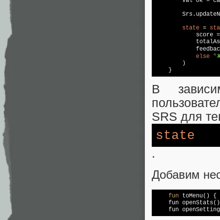
        val ok = ca
        Srs.updateN
state
 = 
sta
            score =
            totalAs
            feedbac
else
"
        )

    }
В зависи
пользовате
SRS для те
state
.
Добавим нес
fun
 toMenu() { 
    fun openStats()
    fun openSetting