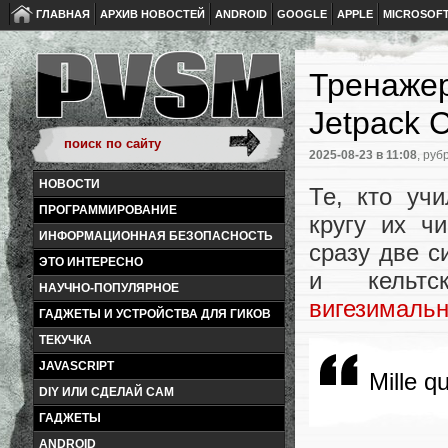
ГЛАВНАЯ
АРХИВ НОВОСТЕЙ
ANDROID
GOOGLE
APPLE
MICROSOF
Тренажер
Jetpack 
2025-08-23
в 11:08
, руб
НОВОСТИ
Те, кто уч
ПРОГРАММИРОВАНИЕ
кругу их ч
ИНФОРМАЦИОННАЯ БЕЗОПАСНОСТЬ
сразу две с
ЭТО ИНТЕРЕСНО
и кельтс
НАУЧНО-ПОПУЛЯРНОЕ
вигезималь
ГАДЖЕТЫ И УСТРОЙСТВА ДЛЯ ГИКОВ
ТЕКУЧКА
JAVASCRIPT
Mille q
DIY ИЛИ СДЕЛАЙ САМ
ГАДЖЕТЫ
ANDROID