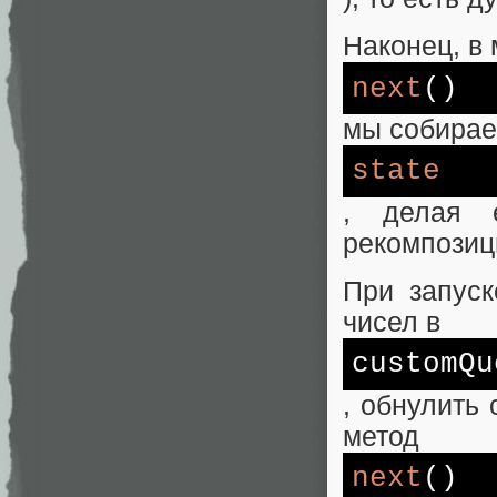
Наконец, в
next
()
мы собирае
state
, делая е
рекомпозиц
При запуск
чисел в
customQu
, обнулить
метод
next
()