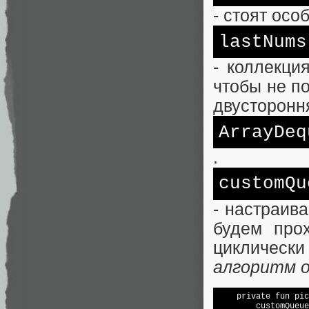
- стоят осо
lastNums
- коллекци
чтобы не по
двусторонн
ArrayDeq
.
customQu
- настраив
будем про
циклически
алгоритм 
    private fun pic
        customQueue