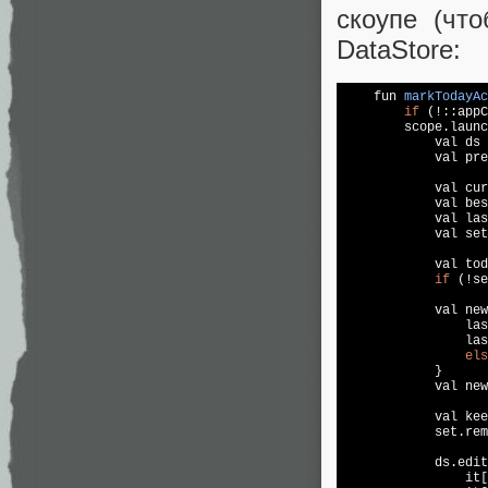
скоупе (чт
DataStore:
fun 
markTodayAc
if
 (!::appC
        scope.launc
            val ds 
            val pre
            val cur
            val bes
            val las
            val 
set
            val tod
if
 (!
se
            val new
                las
                las
els
            }

            val new
            val kee
set
.rem
            ds.edit
                it[