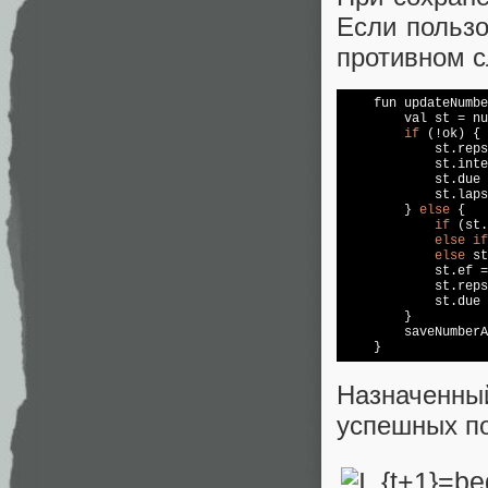
Если пользо
противном с
    fun updateNumbe
        val st = nu
if
 (!ok) {

            st.reps
            st.inte
            st.due 
            st.laps
        } 
else
 {

if
 (st.
else
if
else
 st
            st.ef =
            st.reps
            st.due 
        }

        saveNumberA
    }
Назначенны
успешных по