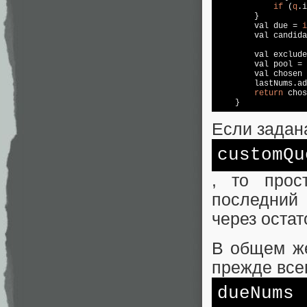
if
 (
q
.i
        }

        val due = 
i
        val candida
        val exclude
        val pool = 
        val chosen 
        lastNums.ad
return
 chos
    }
Если задан
customQu
, то прос
последний 
через остат
В общем же
прежде всег
dueNums