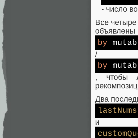
- число в
Все четыре
объявлены 
by
mutab
/
by
mutab
, чтобы 
рекомпозиц
Два последн
lastNums
и
customQu