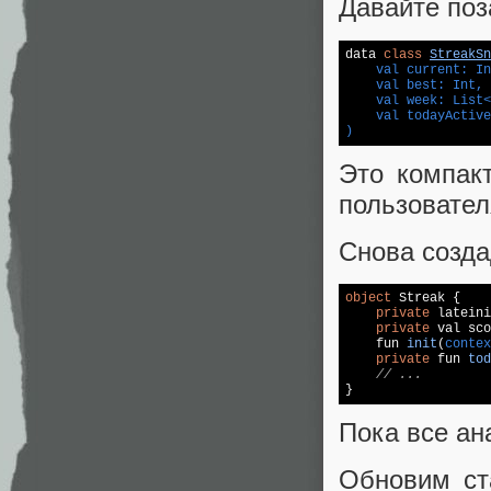
Давайте поз
data 
class
StreakSn
    val current: In
    val best: Int,

    val week: List<
    val todayActive
)
Это компакт
пользовател
Снова созда
object
 Streak {

private
 lateini
private
 val sco
fun 
init
(
contex
private
 fun 
tod
// ...
}
Пока все а
Обновим ст