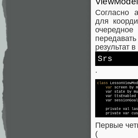
ViewModel
Согласно 
для коорди
очередное 
передавать
результат в
Srs
.
class
 LessonViewMod
var
 screen by m
    var state by mu
    var ttsEnabled 
    var sessionGoal
    private val 
las
    private var cus
Первые чет
(