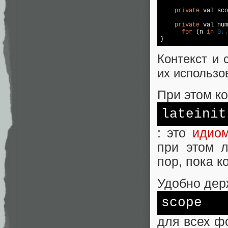
private
 val sco
private
 val num
for
 (n 
in
0.
.
}
Контекст и 
их использо
При этом к
lateinit
: это
идиом
при этом л
пор, пока к
Удобно дер
scope
для всех ф