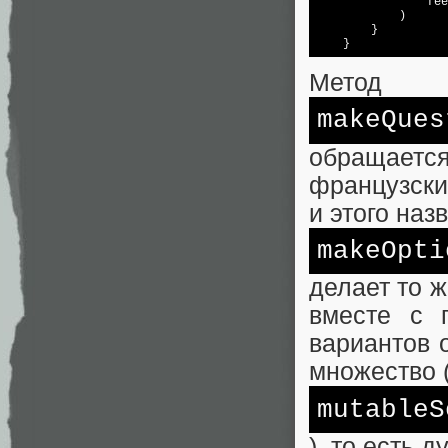
                fee
            )

        }

    }
Метод
makeQues
обращает
французски
и этого наз
makeOpti
делает то 
вместе с 
вариантов 
множество 
mutableS
), то есть д