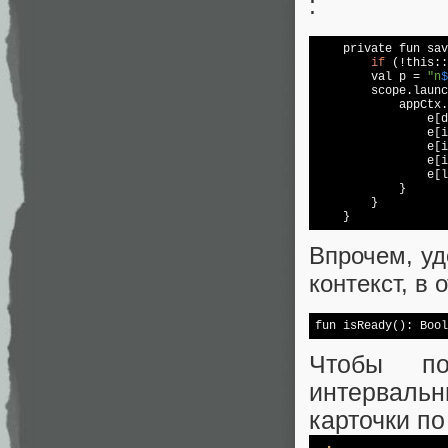
:
    private fun sav
if
 (!this::
        val p = 
"n
$
        scope.launc
            appCtx.
                e[d
                e[i
                e[i
                e[i
                e[l
            }

        }

    }
Впрочем, уд
контекст, в 
fun isReady(): 
Bool
Чтобы по
интерваль
карточки по