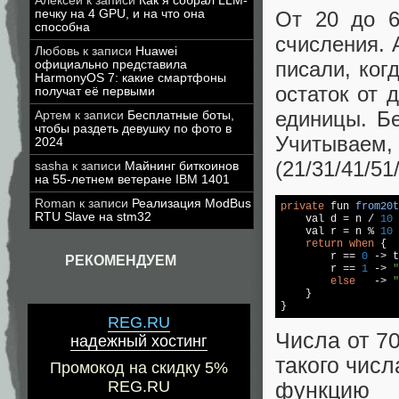
Алексей
к записи
Как я собрал LLM-
От 20 до 6
печку на 4 GPU, и на что она
способна
счисления. 
Любовь
к записи
Huawei
писали, ког
официально представила
HarmonyOS 7: какие смартфоны
остаток от 
получат её первыми
единицы. Б
Артем
к записи
Бесплатные боты,
чтобы раздеть девушку по фото в
Учитываем
2024
(21/31/41/51
sasha
к записи
Майнинг биткоинов
на 55-летнем ветеране IBM 1401
Roman
к записи
Реализация ModBus
private
 fun 
from20t
RTU Slave на stm32
    val d = n / 
10
    val r = n % 
10
return
when
 {

        r == 
0
 -> t
РЕКОМЕНДУЕМ
        r == 
1
 -> 
"
else
   -> 
"
    }

}
REG.RU
Числа от 70
надежный хостинг
такого числ
Промокод на скидку 5%
REG.RU
функцию