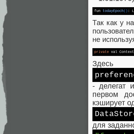
fun 
todayEpoch
()
: L
Так как у н
пользовате
не использу
private
 val Context
Здесь
preferen
- делегат 
первом до
кэширует о
DataStor
для заданн