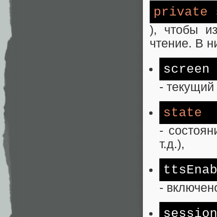
private
), чтобы и
чтение. В н
screen
- текущий
state
- состоян
т.д.),
ttsEna
- включен
sessio