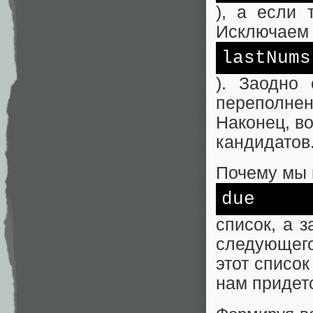
), а если 
Исключаем 
lastNums
). Заодно
переполне
Наконец, в
кандидатов
Почему мы 
due
список, а 
следующего
этот список
нам придетс