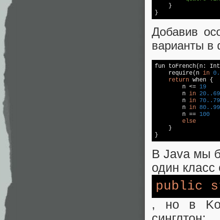
    }

}
Добавив осо
варианты в
fun toFrench(n: Int
require
(n 
in
0.
return
 when {

        n <= 
19
    
        n 
in
20.
.69
        n 
in
70.
.79
        n 
in
80.
.99
        n == 
100
   
else
       
    }

}
В Java мы 
один класс
public
s
, но в Ko
синглтон: