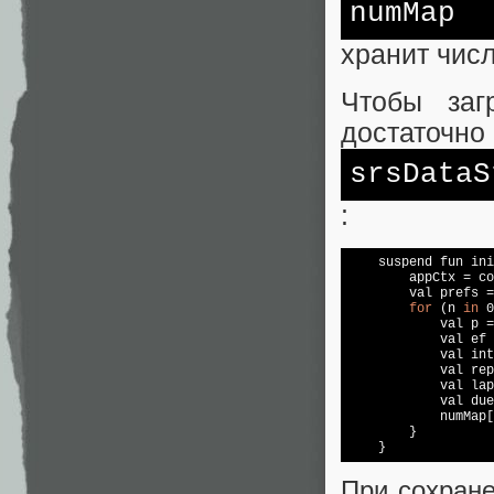
numMap
хранит числ
Чтобы заг
достаточно
srsDataS
:
suspend
 fun ini
        appCtx = co
        val prefs =
for
 (n 
in
 0
            val p =
            val ef 
            val int
            val rep
            val lap
            val due
            numMap[
        }

    }
При сохране