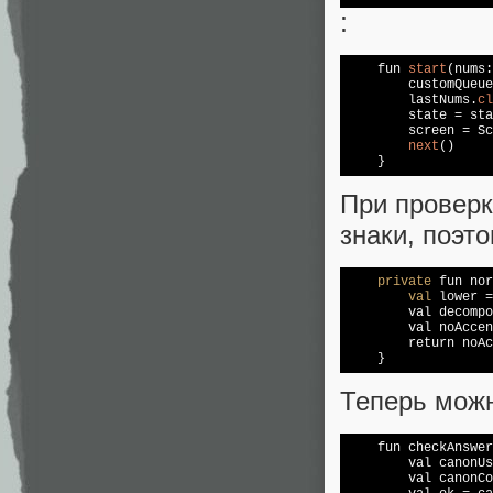
:
    fun 
start
(nums:
        customQueue
        lastNums.
cl
        state = sta
        screen = Sc
next
()

    }
При проверк
знаки, поэт
private
 fun nor
val
 lower =
        val decompo
        val 
no
Accen
        return 
no
Ac
    }
Теперь можн
    fun checkAnswer
        val canonUs
        val canonCo