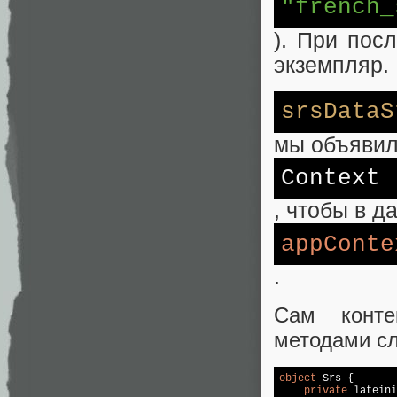
"french_
). При пос
экземпляр.
srsDataS
мы объявил
Context
, чтобы в 
appConte
.
Сам конте
методами сл
object
 Srs {

private
 lateini