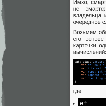
Имхо, смар
не смартф
владельца 
очередное с
Возьмем об
его основе
карточки од
вычислений
data class 
CardSrs
(
var
 ef: Double 
var
 interval: I
var
 reps: Int =
var
 lapses: Int
var
 due: Long =
)
где
ef