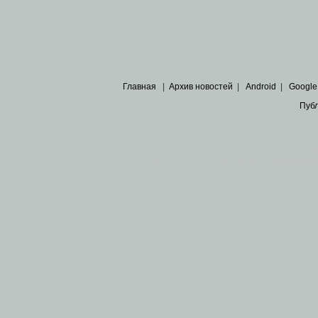
Главная
|
Архив новостей
|
Android
|
Google
Пуб
Все пра
Основными материалами сайта являются
архивные ко