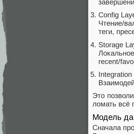
завершение
Config Lay
Чтение/ва
теги, прес
Storage La
Локально
recent/favor
Integration
Взаимодей
Это позволи
ломать всё 
Модель да
Сначала про