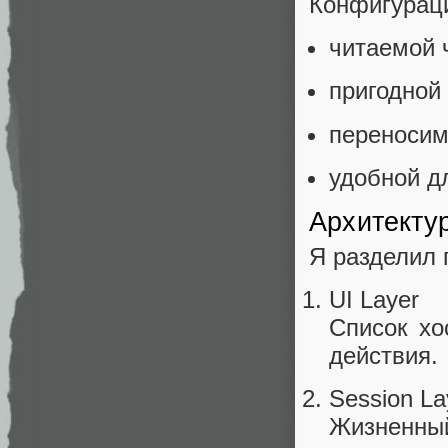
Конфигурац
читаемой 
пригодной
переносим
удобной дл
Архитекту
Я разделил 
UI Layer
Список хо
действия.
Session La
Жизненн