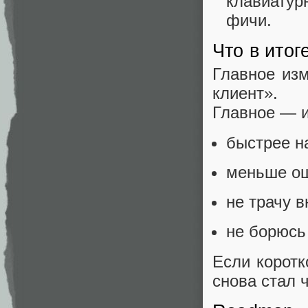
клавиату
фичи.
Что в итог
Главное из
клиент».
Главное — и
быстрее н
меньше ош
не трачу 
не борюсь
Если коротк
снова стал 