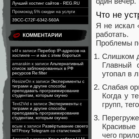
один вечер.
Лучший хостинг сайтов - REG.RU
Промокод 5% скидки на услуги
Что не ус
39CC-C72F-6342-560A
Я не искал 
работать.
КОММЕНТАРИИ
Проблемы по
v4f
к записи
Перебор IP-адресов на
Слишком д
хостинге — и как с этим бороться
Главный 
amarakin
к записи
Альтернативный
список заблокированных в РФ
утопал в 
ресурсов Re:filter
ResizeOn
к записи
Эксперименты с
Слабая ор
тиграми и другие способы
преподавать программирование
Когда у т
студентам, которым скучно
групп, тег
Text2Vid
к записи
Эксперименты с
тиграми и другие способы
преподавать программирование
Перегруже
студентам, которым скучно
Красивые 
всым
к записи
Развёртывание своего
MTProxy Telegram со статистикой
чего прил