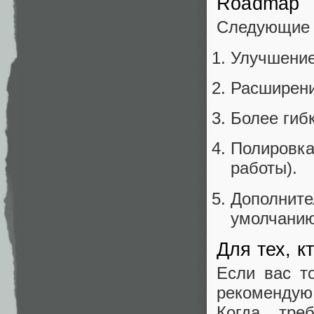
Roadmap
Следующие ш
Улучшение
Расширени
Более гиб
Полировка
работы).
Дополните
умолчанию
Для тех, к
Если вас т
рекомендую 
Когда тре