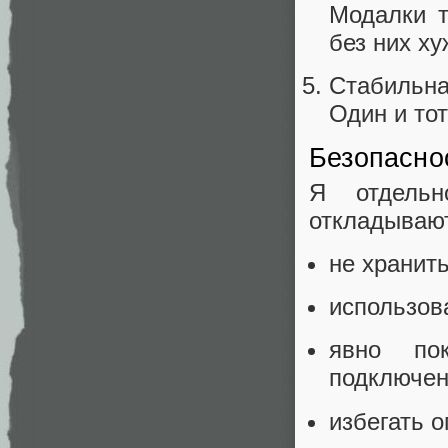
Модалки т
без них ху
Стабильна
Один и то
Безопасно
Я отдельн
откладывают
не хранит
использов
явно пок
подключен
избегать 