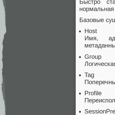
Быстро ст
нормальная 
Базовые су
Host
Имя, адр
метаданны
Group
Логическая
Tag
Поперечные 
Profile
Переиспол
SessionPre