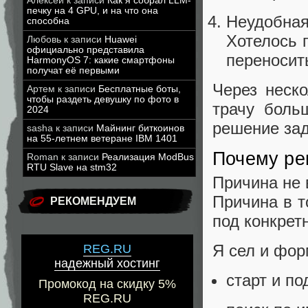
Алексей
к записи
Как я собрал LLM-
печку на 4 GPU, и на что она
Неудобная
способна
Хотелось 
Любовь
к записи
Huawei
официально представила
переносит
HarmonyOS 7: какие смартфоны
получат её первыми
Через неск
Артем
к записи
Бесплатные боты,
чтобы раздеть девушку по фото в
трачу боль
2024
решение зад
sasha
к записи
Майнинг биткоинов
на 55-летнем ветеране IBM 1401
Почему ре
Roman
к записи
Реализация ModBus
RTU Slave на stm32
Причина не 
Причина в т
РЕКОМЕНДУЕМ
под конкрет
Я сел и фор
REG.RU
надежный хостинг
старт и п
Промокод на скидку 5%
REG.RU