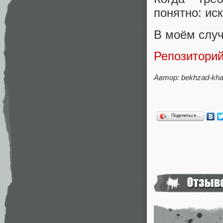
понятно: ис
В моём случ
Репозитори
Автор:
bekhzad-kha
Поделиться…