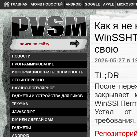
ГЛАВНАЯ
АРХИВ НОВОСТЕЙ
ANDROID
GOOGLE
APPLE
MICROSOF
Как я не
WinSSHT
свою
НОВОСТИ
2026-05-27
в 1
ПРОГРАММИРОВАНИЕ
ИНФОРМАЦИОННАЯ БЕЗОПАСНОСТЬ
TL;DR
ЭТО ИНТЕРЕСНО
После пере
НАУЧНО-ПОПУЛЯРНОЕ
закрывает 
ГАДЖЕТЫ И УСТРОЙСТВА ДЛЯ ГИКОВ
WinSSHTerm
ТЕКУЧКА
Устал от 
JAVASCRIPT
требования,
DIY ИЛИ СДЕЛАЙ САМ
ГАДЖЕТЫ
Репозитори
ANDROID