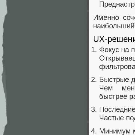
Преднастр
Именно соч
наибольший 
UX-решени
Фокус на 
Открыва
фильтрова
Быстрые д
Чем мень
быстрее р
Последние
Частые по
Минимум 