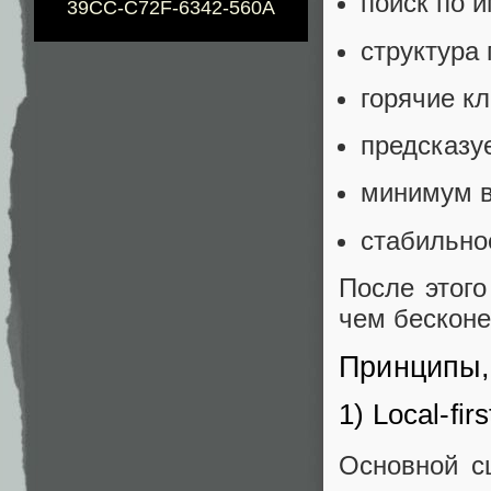
поиск по и
39CC-C72F-6342-560A
структура 
горячие к
предсказу
минимум в
стабильно
После этого
чем бесконе
Принципы,
1) Local-firs
Основной с