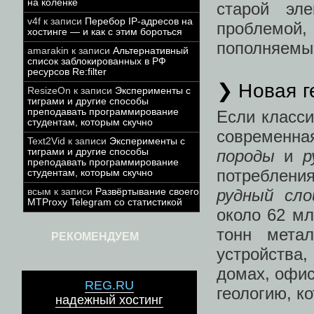
на коленке
старой эле
v4f
к записи
Перебор IP-адресов на
проблемой,
хостинге — и как с этим бороться
пополняемы
amarakin
к записи
Альтернативный
список заблокированных в РФ
ресурсов Re:filter
❯ Новая г
ResizeOn
к записи
Эксперименты с
тиграми и другие способы
преподавать программирование
Если класси
студентам, которым скучно
современна
Text2Vid
к записи
Эксперименты с
тиграми и другие способы
породы
и
р
преподавать программирование
потреблени
студентам, которым скучно
рудный сло
всым
к записи
Развёртывание своего
MTProxy Telegram со статистикой
около 62 мл
тонн мета
РЕКОМЕНДУЕМ
устройства,
домах, офис
REG.RU
геологию, к
надежный хостинг