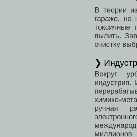
В теории и
гараже, но 
токсичные 
вылить. За
очистку выб
❯ Индустр
Вокруг ур
индустрия.
перерабат
химико-мет
ручная ра
электрон
международ
миллионо