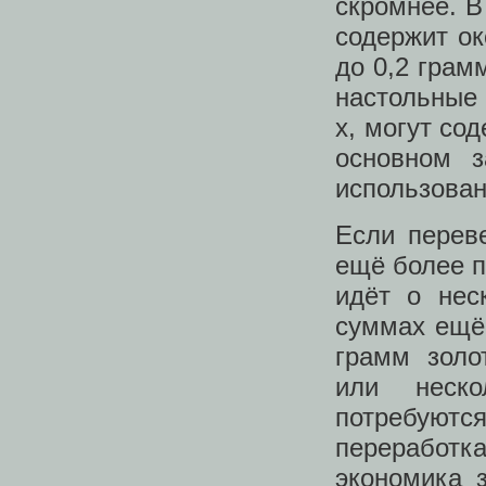
скромнее. В
содержит ок
до 0,2 грам
настольные 
х, могут со
основном з
использован
Если переве
ещё более п
идёт о нес
суммах ещё
грамм золо
или неско
потребуютс
переработ
экономика 