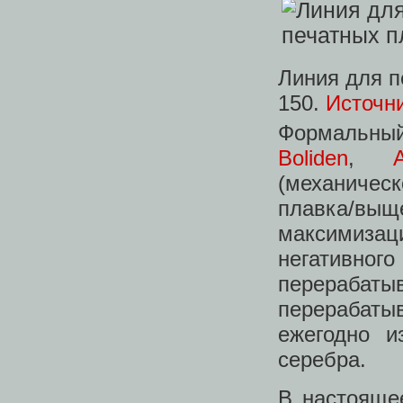
Линия для п
150.
Источн
Формальны
Boliden
,
(механичес
плавка/в
максимиз
негативног
перерабаты
перерабаты
ежегодно и
серебра.
В настояще