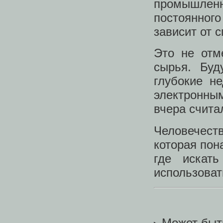
промышленн
постоянног
зависит от 
Это не отм
сырья. Бу
глубокие н
электронны
вчера счита
Человечест
которая пон
где искат
использоват
Может быт