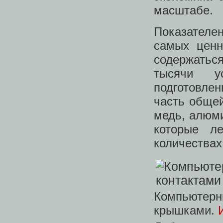
масштабе.
Показателе
самых ценн
содержаться
тысячи ус
подготовле
часть обще
медь, алюми
которые л
количествах
Компьютерны
крышками.