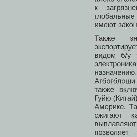
к загрязн
глобальные 
имеют закон
Также зн
экспортиру
видом б/у 
электрони
назначени
Агбогблоши
также вклю
Гуйю (Китай
Америке. Т
сжигают к
выплавляют 
позволяет 