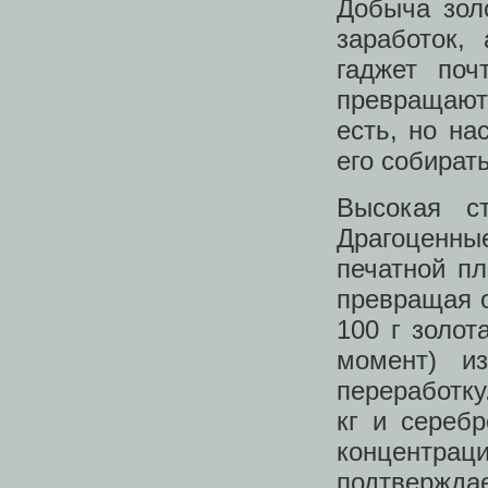
Добыча зол
заработок,
гаджет поч
превращают
есть, но на
его собират
Высокая ст
Драгоценны
печатной пл
превращая о
100 г золот
момент) и
переработку
кг и сереб
концентр
подтвержд