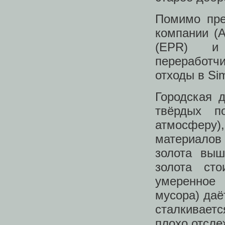
Помимо пре
компании (A
(EPR) и 
переработч
отходы в Si
Городская 
твёрдых п
атмосферу)
материалов
золота выш
золота ст
умеренное 
мусора) даё
сталкивает
плохо отсле