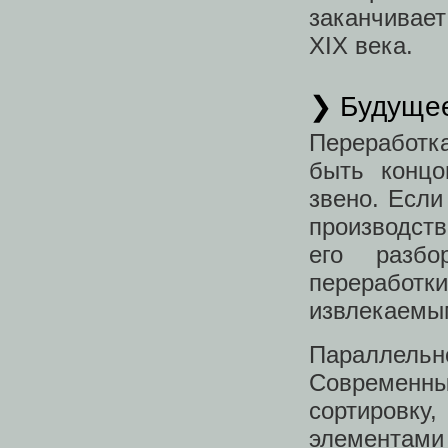
заканчивае
XIX века.
❯ Будуще
Переработк
быть концо
звено. Если
производств
его разбо
переработк
извлекаемы
Параллель
Современн
сортировк
элементам