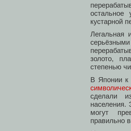
перерабат
остальное 
кустарной п
Легальная 
серьёзны
перерабатыв
золото, пл
степенью чи
В Японии к
символичес
сделали и
населения. 
могут пре
правильно в