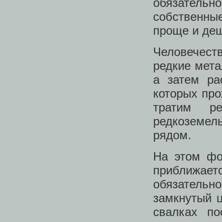
обязатель
собственны
проще и деш
Человечест
редкие мета
а затем ра
которых про
тратим р
редкоземел
рядом.
На этом фо
приближает
обязательн
замкнутый ц
свалках по