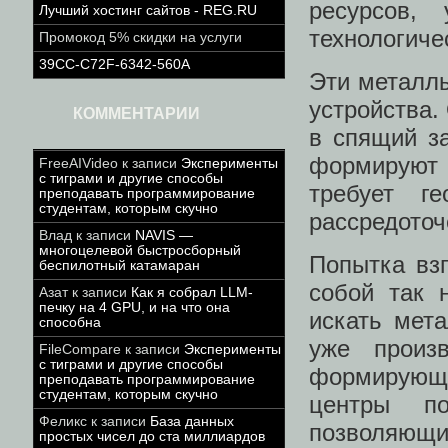
ресурсов,
Лучший хостинг сайтов - REG.RU
технологиче
Промокод 5% скидки на услуги
39CC-C72F-6342-560A
Эти металлы
устройства.
КОММЕНТАРИИ
в спящий з
формируют 
FreeAIVideo
к записи
Эксперименты
с тиграми и другие способы
требует ге
преподавать программирование
студентам, которым скучно
рассредоточ
Влад
к записи
NAVIS —
многоцелевой быстросборный
Попытка взг
беспилотный катамаран
собой так 
Азат
к записи
Как я собрал LLM-
печку на 4 GPU, и на что она
искать мета
способна
уже произ
FileCompare
к записи
Эксперименты
с тиграми и другие способы
формирующа
преподавать программирование
студентам, которым скучно
центры по
Феликс
к записи
База данных
позволяющ
простых чисел до ста миллиардов