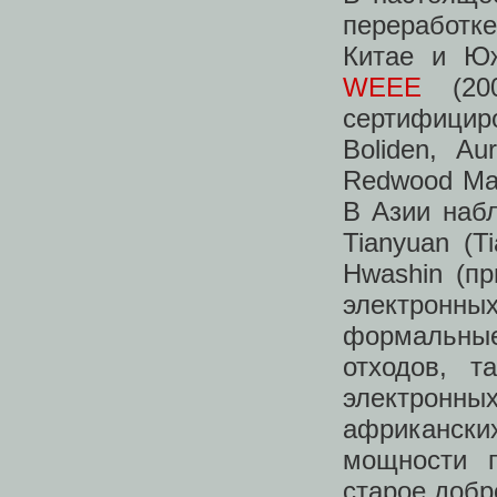
переработке
Китае и Ю
WEEE
(200
сертифицир
Boliden, A
Redwood Mat
В Азии набл
Tianyuan (T
Hwashin (п
электронн
формальны
отходов, т
электронны
африканских
мощности п
старое добр