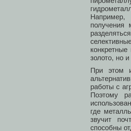
пиромета
гидрометал
Например,
получения 
разделятьс
селективны
конкретные 
золото, но 
При этом и
альтернати
работы с аг
Поэтому р
использова
где металл
звучит поч
способны от