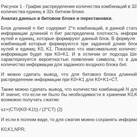
Рисунок 1 - График распределения количества комбинаций в 32
количества единиц в 32х битном блоке.
Анализ данных в битовом блоке и перестановки.
Блок длинной n бит содержит 2^n комбинаций, в данной стат
информации длинной n бит распределена плотность информ
нулей и единиц, которые формируют данный блок. В формуле (
комбинаций которые формируются при заданной длине бло
нулей и единиц K0, K1. Показано что максимальное количес
информации будет при K0=K1. И в отличии от подхода Шен
характеризуется вероятностью появления символа, то в д
количество информации для заданного входного блока бит.
И можно сделать вывод, что для битового блока длинно
распределение информации при K0=K1 для K0+K1=CT.
Также можно сделать вывод, что количество комбинаций N дл
И значит, что если не было бы необходимости в хранении K0,
возможно получать сжатие:
sz=(CT!/(K0!·K1!)) / (2^CT) (2)
И если в полном виде, то для сжатия можно сохранять информ
K0,K1,NPR;