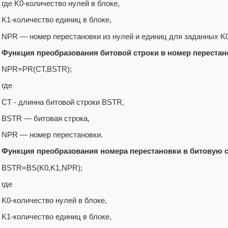
где K0-количество нулей в блоке,
K1-количество единиц в блоке,
NPR — номер перестановки из нулей и единиц для заданных K0
Функция преобразования битовой строки в номер перестан
NPR=PR(CT,BSTR);
где
CT - длинна битовой строки BSTR,
BSTR — битовая строка,
NPR — номер перестановки.
Функция преобразования номера перестановки в битовую 
BSTR=BS(K0,K1,NPR);
где
K0-количество нулей в блоке,
K1-количество единиц в блоке,