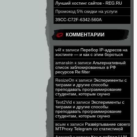
Лучший хостинг сайтов - REG.RU
Промокод 5% скидки на услуги
39CC-C72F-6342-560A
КОММЕНТАРИИ
v4f
к записи
Перебор IP-адресов на
хостинге — и как с этим бороться
amarakin
к записи
Альтернативный
список заблокированных в РФ
ресурсов Re:filter
ResizeOn
к записи
Эксперименты с
тиграми и другие способы
преподавать программирование
студентам, которым скучно
Text2Vid
к записи
Эксперименты с
тиграми и другие способы
преподавать программирование
студентам, которым скучно
всым
к записи
Развёртывание своего
MTProxy Telegram со статистикой