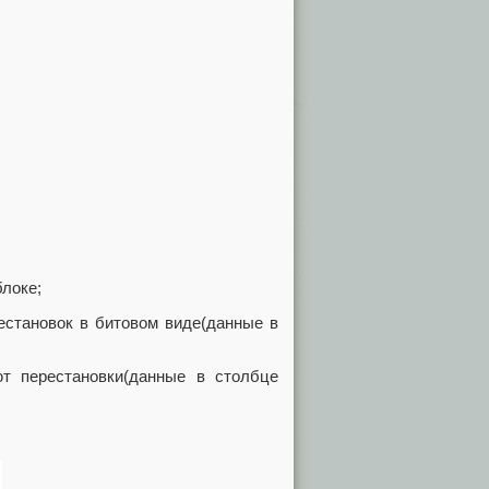
блоке;
естановок в битовом виде(данные в
ют перестановки(данные в столбце