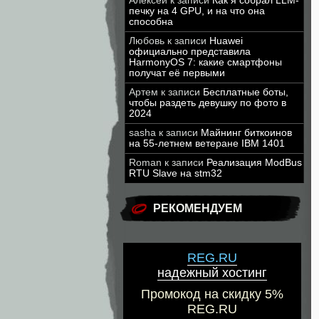
Алексей
к записи
Как я собрал LLM-
печку на 4 GPU, и на что она
способна
Любовь
к записи
Huawei
официально представила
HarmonyOS 7: какие смартфоны
получат её первыми
Артем
к записи
Бесплатные боты,
чтобы раздеть девушку по фото в
2024
sasha
к записи
Майнинг биткоинов
на 55-летнем ветеране IBM 1401
Roman
к записи
Реализация ModBus
RTU Slave на stm32
РЕКОМЕНДУЕМ
REG.RU
надежный хостинг
Промокод на скидку 5%
REG.RU