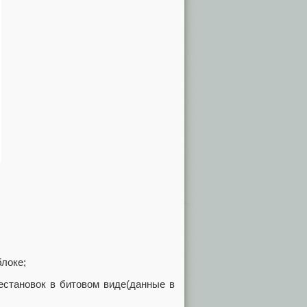
блоке;
естановок в битовом виде(данные в