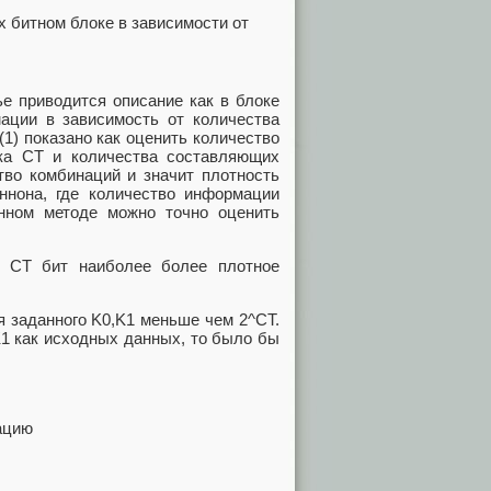
х битном блоке в зависимости от
ье приводится описание как в блоке
ации в зависимость от количества
1) показано как оценить количество
ка CT и количества составляющих
тво комбинаций и значит плотность
нона, где количество информации
анном методе можно точно оценить
й CT бит наиболее более плотное
я заданного K0,K1 меньше чем 2^CT.
K1 как исходных данных, то было бы
ацию