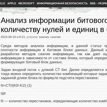
GLE
APPLE
MICROSOFT
ИНФОРМАЦИОННАЯ БЕЗОПАСНОСТЬ
ВЕБ – РАЗР
Анализ информации битового
количеству нулей и единиц в
2024-08-16
в 9:21
, рубрики:
анализ
,
сжатие
Среди методов анализа информации, в данной статье пр
плотности информации в битовом блоке данных. Данный 
разработке методов сжатия информации, так как дает оц
информации в зависимости от состава блока, который опреде
формирующих битовый блок данных.
Задан входной поток с длиной CT бит. Далее определяется к
тогда можно определить количество комбинаций которые зада
заданной длине блока по формуле подсчета перестановок:
N=CT!/(K0!·K1!) (1)
где
N — количество перестановок, определяющие количество комб