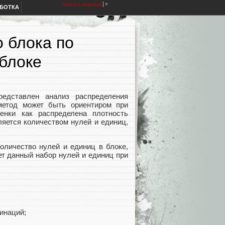
Select Language
▼
АБОТКА
 блока по
 блоке
едставлен анализ распределения
метод может быть ориентиром при
енки как распределена плотность
ляется количеством нулей и единиц,
оличество нулей и единиц в блоке,
ет данный набор нулей и единиц при
инаций;