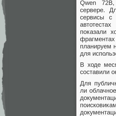
Qwen 72B,
сервере. Д
сервисы с
автотестах
показали х
фрагмента
планируем н
для использ
В ходе мес
составили о
Для публич
ли облачное
документ
поисковик
документа