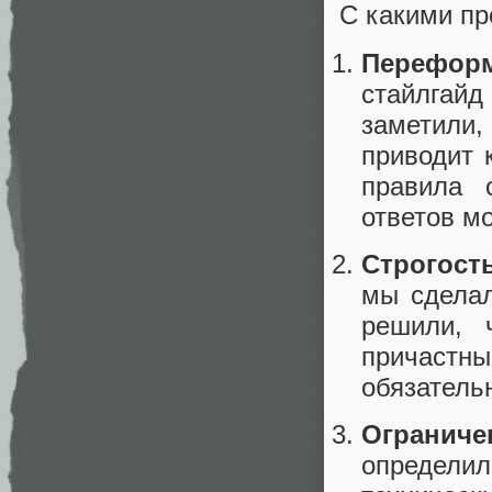
С какими пр
Перефор
стайлгайд
заметили,
приводит 
правила 
ответов м
Строгост
мы сделал
решили, 
причастн
обязатель
Ограниче
определи