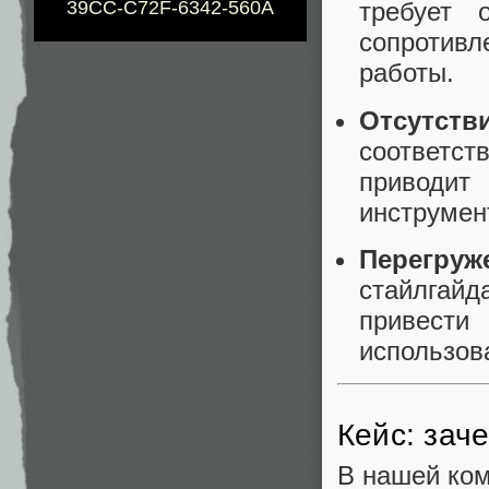
39CC-C72F-6342-560A
требует 
сопротивл
работы.
Отсутств
соответс
приводи
инструмен
Перегру
стайлгайд
привести
использов
Кейс: зач
В нашей ком