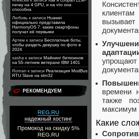
Алексей
к записи
Как я собрал LLM-
Консистен
печку на 4 GPU, и на что она
способна
клиентам
Любовь
к записи
Huawei
вызывает
официально представила
HarmonyOS 7: какие смартфоны
документац
получат её первыми
Артем
к записи
Бесплатные боты,
Улучшен
чтобы раздеть девушку по фото в
2024
адаптаци
sasha
к записи
Майнинг биткоинов
упрощаю
на 55-летнем ветеране IBM 1401
документа
Roman
к записи
Реализация ModBus
RTU Slave на stm32
Повышен
времени 
РЕКОМЕНДУЕМ
также по
максимум 
REG.RU
надежный хостинг
Какие сло
Промокод на скидку 5%
Сопроти
REG.RU