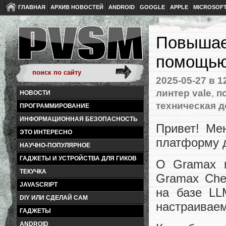
ГЛАВНАЯ
АРХИВ НОВОСТЕЙ
ANDROID
GOOGLE
APPLE
MICROSOF
Повышае
помощью
2025-05-27
в 1
линтер vale
,
п
НОВОСТИ
техническая 
ПРОГРАММИРОВАНИЕ
ИНФОРМАЦИОННАЯ БЕЗОПАСНОСТЬ
Привет! Ме
ЭТО ИНТЕРЕСНО
платформу д
НАУЧНО-ПОПУЛЯРНОЕ
ГАДЖЕТЫ И УСТРОЙСТВА ДЛЯ ГИКОВ
О Gramax 
ТЕКУЧКА
Gramax Che
JAVASCRIPT
на базе LL
DIY ИЛИ СДЕЛАЙ САМ
настраивае
ГАДЖЕТЫ
ANDROID