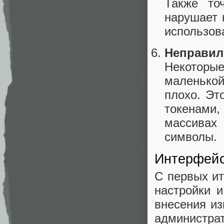
Также то
нарушает 
использов
Неправи
Некоторы
маленькой
плохо. Эт
токенами
массивах
символы.
Интерфейс
С первых и
настройки и
внесения и
администрат