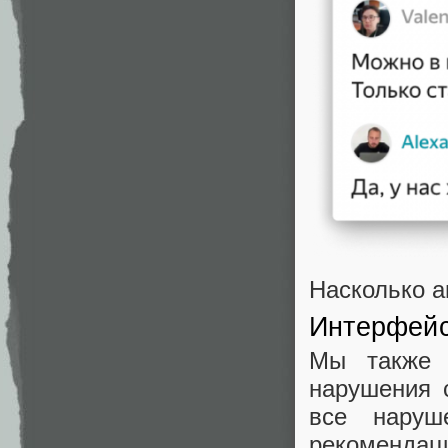
Насколько а
Интерфейс
Мы также 
нарушения с
все наруш
рекомендац