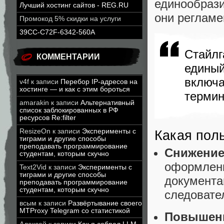
единообрази
Лучший хостинг сайтов - REG.RU
они регламе
Промокод 5% скидки на услуги
39CC-C72F-6342-560A
Стайл
КОММЕНТАРИИ
едины
включ
v4f
к записи
Перебор IP-адресов на
хостинге — и как с этим бороться
термин
amarakin
к записи
Альтернативный
список заблокированных в РФ
ресурсов Re:filter
ResizeOn
к записи
Эксперименты с
Какая поль
тиграми и другие способы
преподавать программирование
Снижени
студентам, которым скучно
оформлен
Text2Vid
к записи
Эксперименты с
тиграми и другие способы
докумен
преподавать программирование
студентам, которым скучно
следовате
всым
к записи
Развёртывание своего
MTProxy Telegram со статистикой
Повыше