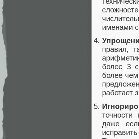
техниче
сложност
числител
именами с
Упрощени
правил, т
арифмети
более 3 с
более чем
предложе
работает 
Игнориро
точности
даже есл
исправит