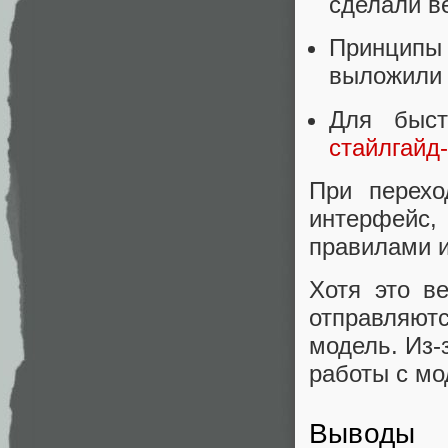
сделали в
Принципы
выложили
Для быст
стайлгайд
При перехо
интерфейс
правилами и
Хотя это в
отправляют
модель. Из-
работы с мо
Выводы