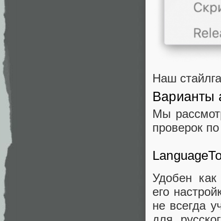
Наш стайлг
Варианты 
Мы рассмот
проверок по
LanguageTo
Удобен как
его настрой
не всегда у
для русско