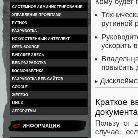
Кому будет 
СИСТЕМНОЕ АДМИНИСТРИРОВАНИЕ
Техничес
УПРАВЛЕНИЕ ПРОЕКТАМИ
рутинной 
PYTHON
РАЗРАБОТКА
Руководи
ИСКУССТВЕННЫЙ ИНТЕЛЛЕКТ
ускорить 
OPEN SOURCE
БУДУЩЕЕ ЗДЕСЬ
Владельца
ВЕБ-РАЗРАБОТКА
повысить 
КОСМОНАВТИКА
Дисклеймер
РАЗРАБОТКА ВЕБ-САЙТОВ
GOOGLE
ЖЕЛЕЗО
Краткое в
LINUX
документ
АЛГОРИТМЫ
Пользу от 
ИНФОРМАЦИЯ
случае, ес