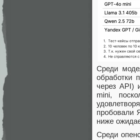
Среди моде
обработки п
через API) 
mini, поск
удовлетво
пробовали Я
ниже ожида
Среди опен