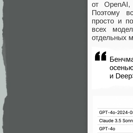
от OpenAI,
Поэтому в
просто и п
всех моде
отдельных м
Бенчм
осенью
и Deep