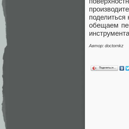
поверхно
производит
поделиться 
обещаем пер
инструмента
Автор: doctornkz
Поделиться…