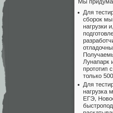
Мы придума
Для тести
сборок мы
нагрузки и
подготовл
разработч
отладочных
Получаемы
Лунапарк 
прототип с
только 500
Для тести
нагрузка м
ЕГЭ, Ново
быстропод
раскатыва