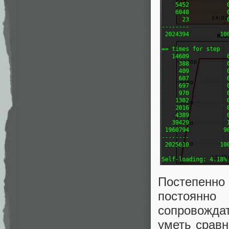
Постепенн
постоянн
сопровождат
уметь сравн