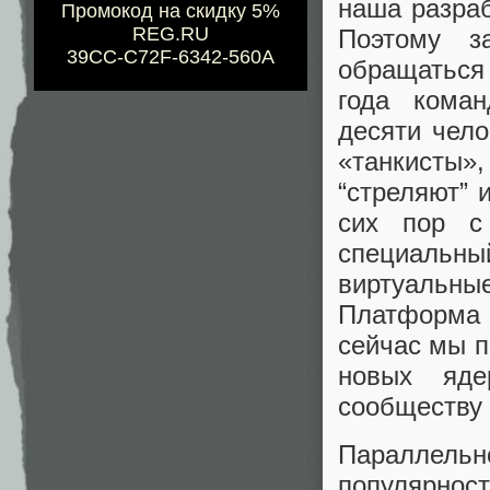
наша разраб
Промокод на скидку 5%
REG.RU
Поэтому з
39CC-C72F-6342-560A
обращаться 
года коман
десяти чело
«танкисты»
“стреляют” 
сих пор с
специальн
виртуальн
Платформа 
сейчас мы 
новых яде
сообществу 
Параллел
популярност