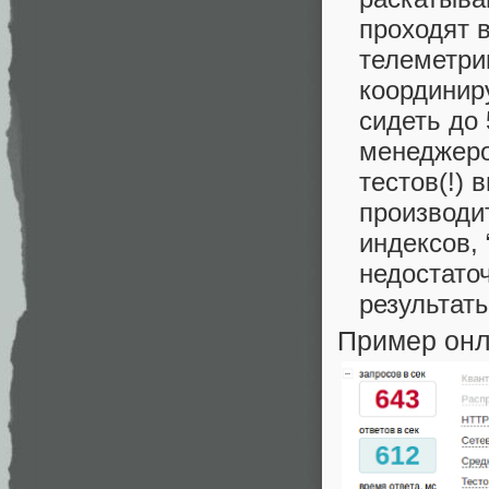
проходят 
телеметрии
координир
сидеть до 
менеджеро
тестов(!)
производи
индексов,
недостато
результат
Пример онл