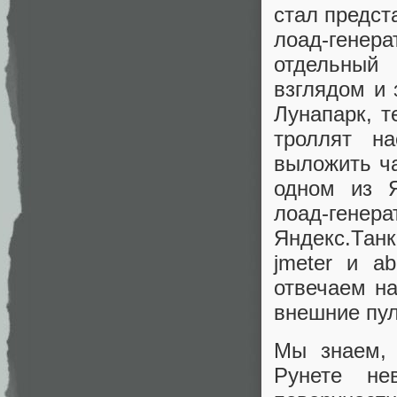
стал предст
лоад-генера
отдельный
взглядом и 
Лунапарк, т
троллят н
выложить ча
одном из 
лоад-гене
Яндекс.Танк
jmeter и a
отвечаем н
внешние пул
Мы знаем, 
Рунете не