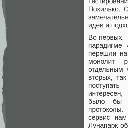
тестирован
Похилько. С
замечатель
идеи и подх
Во-первых,
парадигме 
перешли на
монолит р
отдельным ч
вторых, так
поступать
интересен,
было бы т
протоколы.
сервис нам
Лунапарк о