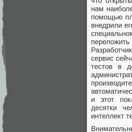
что открыты
нам наибол
помощью пла
внедрили ег
специально
переложить
Разработчик
сервис сейч
тестов в д
админист
производит
автоматичес
и этот пок
десятки че
интеллект т
Внимательн