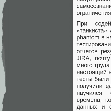
самосозна
ограничения
При содей
«танкиста»
phantom в н
тестирован
отчетов ре
JIRA, почт
много труда
настоящий в
тесты были 
получили е
научился 
времена, к
данных и 