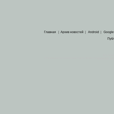
Главная
|
Архив новостей
|
Android
|
Google
Пуб
Все пра
Основными материалами сайта являются
архивные ко