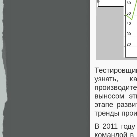
Тестировщик
узнать, к
производит
выносом эт
этапе разв
тренды прои
В 2011 год
командой в