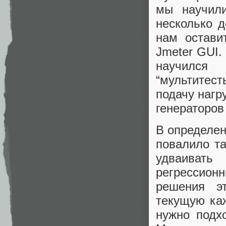
мы научили
несколько д
нам остави
Jmeter GUI.
научился 
“мультитес
подачу нагр
генераторов
В определен
повалило та
удваивать
регрессион
решения э
текущую каж
нужно подх