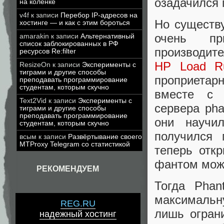
озадачился 
на коленке
v4f
к записи
Перебор IP-адресов на
Но существ
хостинге — и как с этим бороться
очень при
amarakin
к записи
Альтернативный
список заблокированных в РФ
производите
ресурсов Re:filter
HP Load R
ResizeOn
к записи
Эксперименты с
тиграми и другие способы
проприетар
преподавать программирование
студентам, которым скучно
вместе с р
Text2Vid
к записи
Эксперименты с
сервера ph
тиграми и другие способы
преподавать программирование
они научи
студентам, которым скучно
получился 
всым
к записи
Развёртывание своего
MTProxy Telegram со статистикой
теперь отк
фантом мож
РЕКОМЕНДУЕМ
Тогда Phan
максимальн
REG.RU
лишь огран
надежный хостинг