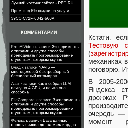
Лучший хостинг сайтов - REG.RU
Промокод 5% скидки на услуги
39CC-C72F-6342-560A
КОММЕНТАРИИ
Кстати, ес
Тестовую с
FreeAIVideo
к записи
Эксперименты
с тиграми и другие способы
(
зарегистри
преподавать программирование
механиках в
студентам, которым скучно
Влад
к записи
NAVIS —
поговорю. И
многоцелевой быстросборный
беспилотный катамаран
В 2005-200
Азат
к записи
Как я собрал LLM-
Яндекса с
печку на 4 GPU, и на что она
способна
дрожжах Ру
FileCompare
к записи
Эксперименты
производит
с тиграми и другие способы
преподавать программирование
очередь — 
студентам, которым скучно
момент ру
Феликс
к записи
База данных
простых чисел до ста миллиардов