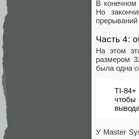
В конечном 
Но закончи
прерываний 
Часть 4: 
На этом эт
размером 3
была одна с
TI-84+
чтобы 
вывода
У Master Sy