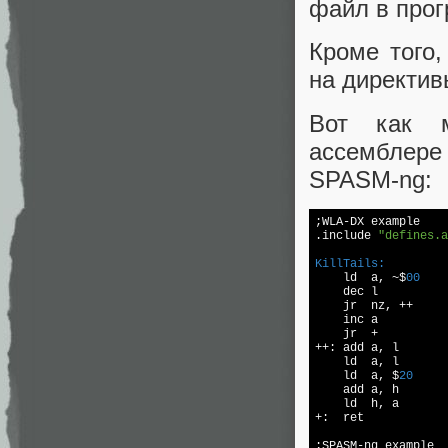
файл в прог
Кроме того,
на директи
Вот как м
ассемблер
SPASM-ng:
;WLA-DX example

.include 
"defines.a
KillTails:

    ld  a, ~$
00
    dec l

    jr  nz, ++

    inc a

    jr  +

++: add a, l

    ld  a, l

    ld  a, $
20
    add a, h

    ld  h, a

+:  ret
