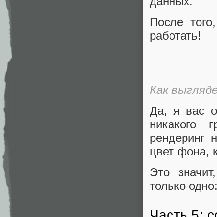
данных.
После того
работать!
Как выгляд
Да, я вас 
никакого г
рендеринг н
цвет фона, 
Это значит
только одно
Часть 5: 