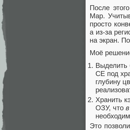
После этог
Map. Учитыв
просто конв
а из-за реги
на экран. П
Моё решени
Выделить 
CE под хр
глубину цв
реализова
Хранить к
ОЗУ, что
в
необходим
Это позволи