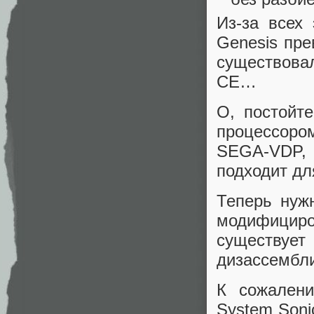
Из-за всех
Genesis пре
существовал
CE…
О, постойте
процессоро
SEGA-VDP, 
подходит дл
Теперь нуж
модифицир
существ
дизассембли
К сожалени
System Soni