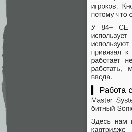
игроков. Кн
потому что 
У 84+ CE 
использует
используют
привязал к
работает н
работать, 
ввода.
▍ Работа 
Master Syst
битный Soni
Здесь нам 
картридже