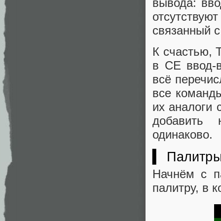
вывода: вво
отсутствую
связанный с
К счастью, 
в CE ввод-
всё перечис
все команды
их аналоги 
добавить 
одинаково.
▍ Палитр
Начнём с п
палитру, в 