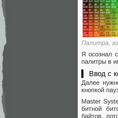
Палитра, в
Я осознал с
палитры в и
▍ Ввод с 
Далее нужн
кнопкой пау
Master Sys
битной бит
байтов, пот