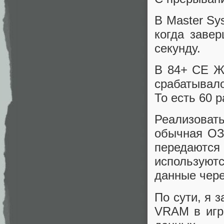
В Master Sy
когда завер
секунду.
В 84+ CE Ж
срабатывало
То есть 60 р
Реализоват
обычная ОЗУ
передают
используютс
данные чере
По сути, я 
VRAM в игр