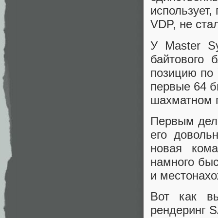
использует,
VDP, не ста
У Master S
байтового 
позицию по 
первые 64 б
шахматном п
Первым дело
его доволь
новая кома
намного быс
и местонах
Вот как вы
рендеринг S