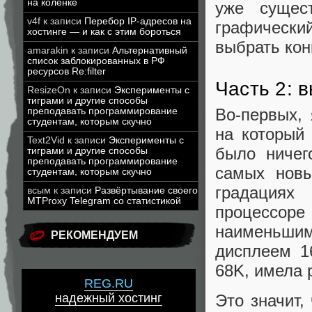
на коленке
уже сущес
v4f
к записи
Перебор IP-адресов на
графически
хостинге — и как с этим бороться
выбрать кон
amarakin
к записи
Альтернативный
список заблокированных в РФ
ресурсов Re:filter
Часть 2: 
ResizeOn
к записи
Эксперименты с
тиграми и другие способы
Во-первых,
преподавать программирование
студентам, которым скучно
на который 
Text2Vid
к записи
Эксперименты с
было ничег
тиграми и другие способы
преподавать программирование
самых нов
студентам, которым скучно
градациях
всым
к записи
Развёртывание своего
MTProxy Telegram со статистикой
процессоре
наименьшим
РЕКОМЕНДУЕМ
дисплеем 1
68K, имела
REG.RU
Это значит,
надежный хостинг