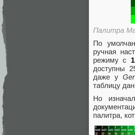
Палитра Mas
По умолча
ручная нас
режиму с
1
доступны 2
даже у
Gen
таблицу дан
Но изнача
документац
палитра, ко