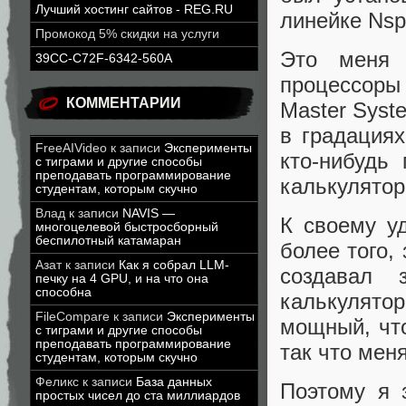
Лучший хостинг сайтов - REG.RU
линейке Nsp
Промокод 5% скидки на услуги
Это меня 
39CC-C72F-6342-560A
процессоры 
КОММЕНТАРИИ
Master Syst
в градациях
FreeAIVideo
к записи
Эксперименты
кто-нибудь
с тиграми и другие способы
преподавать программирование
калькулятор
студентам, которым скучно
Влад
к записи
NAVIS —
К своему уд
многоцелевой быстросборный
беспилотный катамаран
более того,
Азат
к записи
Как я собрал LLM-
создавал 
печку на 4 GPU, и на что она
способна
калькулятор
FileCompare
к записи
Эксперименты
мощный, что
с тиграми и другие способы
преподавать программирование
так что меня
студентам, которым скучно
Феликс
к записи
База данных
Поэтому я 
простых чисел до ста миллиардов