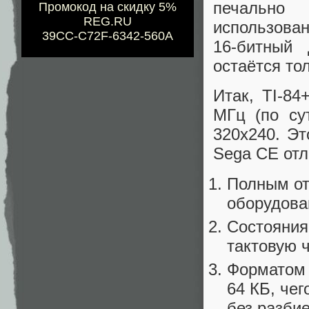
печально
Промокод на скидку 5%
REG.RU
использова
39CC-C72F-6342-560A
16-битный
остаётся то
Итак, TI-8
МГц (по су
320x240. Эт
Sega CE от
Полным от
оборудова
Состояния
тактовую 
Форматом 
64 КБ, че
без разби