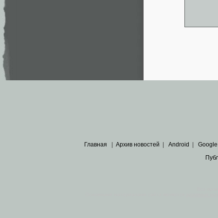
Главная
|
Архив новостей
|
Android
|
Google
Пуб
Все пра
Основными материалами сайта являются
архивные ко