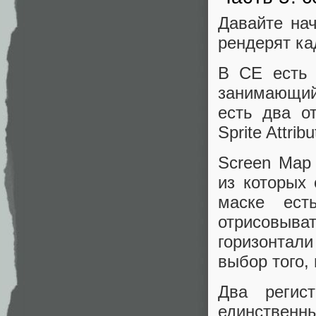
Давайте нач
рендерят ка
В CE есть 
занимающий
есть два о
Sprite Attrib
Screen Map
из которых 
маске ест
отрисовыва
горизонтал
выбор того,
Два регис
единствен