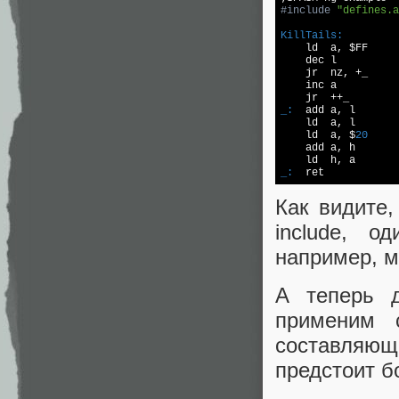
#
include
"defines.a
KillTails:

    ld  a, $FF

    dec l

    jr  nz, +_

    inc a

_:
  add a, l

    ld  a, l

    ld  a, $
20
    add a, h

_:
  ret
Как видите,
include, о
например, м
А теперь 
применим 
составляющ
предстоит б