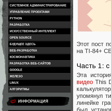
СИСТЕМНОЕ АДМИНИСТРИРОВАНИЕ
УПРАВЛЕНИЕ ПРОЕКТАМИ
PYTHON
РАЗРАБОТКА
ИСКУССТВЕННЫЙ ИНТЕЛЛЕКТ
OPEN SOURCE
Этот пост п
БУДУЩЕЕ ЗДЕСЬ
на TI-84+ C
ВЕБ-РАЗРАБОТКА
КОСМОНАВТИКА
РАЗРАБОТКА ВЕБ-САЙТОВ
Часть 1: с
GOOGLE
Эта истори
ЖЕЛЕЗО
видео
This 
LINUX
калькулято
АЛГОРИТМЫ
упомянул ти
ИНФОРМАЦИЯ
линейке гр
был устано