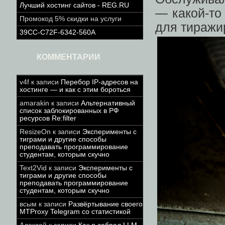
Лучший хостинг сайтов - REG.RU
— какой-то
Промокод 5% скидки на услуги
для тиражи
39CC-C72F-6342-560A
КОММЕНТАРИИ
v4f
к записи
Перебор IP-адресов на
хостинге — и как с этим бороться
amarakin
к записи
Альтернативный
список заблокированных в РФ
ресурсов Re:filter
ResizeOn
к записи
Эксперименты с
тиграми и другие способы
преподавать программирование
студентам, которым скучно
Text2Vid
к записи
Эксперименты с
тиграми и другие способы
преподавать программирование
студентам, которым скучно
всым
к записи
Развёртывание своего
MTProxy Telegram со статистикой