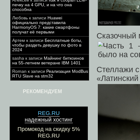
Алексей
к записи
Как я собрал LLM-
печку на 4 GPU, и на что она
способна
Любовь
к записи
Huawei
официально представила
HarmonyOS 7: какие смартфоны
получат её первыми
Сказочный 
Артем
к записи
Бесплатные боты,
чтобы раздеть девушку по фото в
2024
sasha
к записи
Майнинг биткоинов
на 55-летнем ветеране IBM 1401
Стеллажи с
Roman
к записи
Реализация ModBus
RTU Slave на stm32
«Латинский
РЕКОМЕНДУЕМ
REG.RU
надежный хостинг
Промокод на скидку 5%
REG.RU