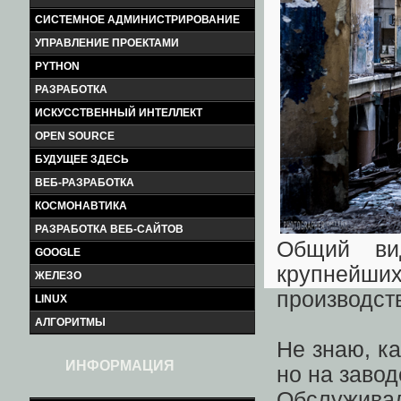
СИСТЕМНОЕ АДМИНИСТРИРОВАНИЕ
УПРАВЛЕНИЕ ПРОЕКТАМИ
PYTHON
РАЗРАБОТКА
ИСКУССТВЕННЫЙ ИНТЕЛЛЕКТ
OPEN SOURCE
БУДУЩЕЕ ЗДЕСЬ
ВЕБ-РАЗРАБОТКА
КОСМОНАВТИКА
РАЗРАБОТКА ВЕБ-САЙТОВ
Общий ви
GOOGLE
крупнейших
ЖЕЛЕЗО
производст
LINUX
АЛГОРИТМЫ
Не знаю, к
ИНФОРМАЦИЯ
но на заво
Обслужива