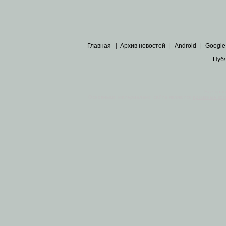
Главная
|
Архив новостей
|
Android
|
Google
Пуб
Все пра
Основными материалами сайта являются
архивные ко