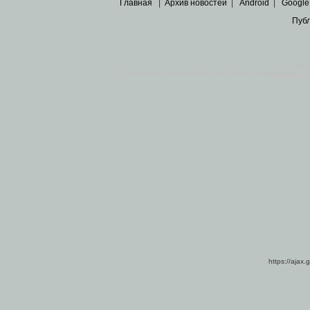
Главная
|
Архив новостей
|
Android
|
Google
Пуб
Все пра
Основными материалами сайта являются
архивные ко
https://ajax.