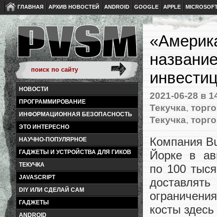
ГЛАВНАЯ
АРХИВ НОВОСТЕЙ
ANDROID
GOOGLE
APPLE
MICROSOF
«Америк
название
инвести
НОВОСТИ
2021-06-28
в 1
ПРОГРАММИРОВАНИЕ
Текучка
,
торг
ИНФОРМАЦИОННАЯ БЕЗОПАСНОСТЬ
Текучка
,
торг
ЭТО ИНТЕРЕСНО
Компания Bu
НАУЧНО-ПОПУЛЯРНОЕ
Йорке в ав
ГАДЖЕТЫ И УСТРОЙСТВА ДЛЯ ГИКОВ
ТЕКУЧКА
по 100 тыся
JAVASCRIPT
доставлят
DIY ИЛИ СДЕЛАЙ САМ
ограничени
ГАДЖЕТЫ
косты здес
ANDROID