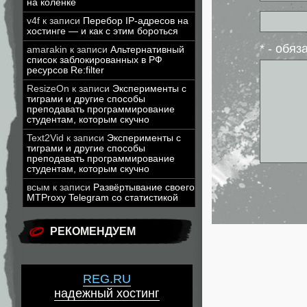
на коленке
v4f
к записи
Перебор IP-адресов на
хостинге — и как с этим бороться
* - обя
amarakin
к записи
Альтернативный
список заблокированных в РФ
ресурсов Re:filter
ResizeOn
к записи
Эксперименты с
тиграми и другие способы
преподавать программирование
студентам, которым скучно
Text2Vid
к записи
Эксперименты с
тиграми и другие способы
преподавать программирование
студентам, которым скучно
всым
к записи
Развёртывание своего
MTProxy Telegram со статистикой
РЕКОМЕНДУЕМ
REG.RU
надежный хостинг