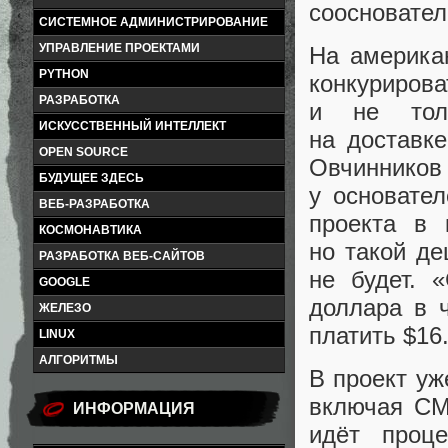
соосновател
СИСТЕМНОЕ АДМИНИСТРИРОВАНИЕ
УПРАВЛЕНИЕ ПРОЕКТАМИ
На америка
PYTHON
конкурирова
РАЗРАБОТКА
и не толь
ИСКУССТВЕННЫЙ ИНТЕЛЛЕКТ
на доставке
OPEN SOURCE
Овчинников
БУДУЩЕЕ ЗДЕСЬ
у основател
ВЕБ-РАЗРАБОТКА
проекта в 
КОСМОНАВТИКА
но такой д
РАЗРАБОТКА ВЕБ-САЙТОВ
не будет. 
GOOGLE
доллара в 
ЖЕЛЕЗО
платить $16
LINUX
АЛГОРИТМЫ
В проект уж
включая CM
ИНФОРМАЦИЯ
идёт проце