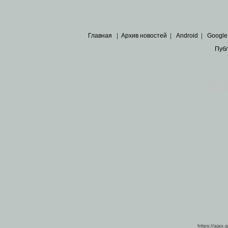
Главная
|
Архив новостей
|
Android
|
Google
Пуб
Все пра
Основными материалами сайта являются
архивные ко
https://ajax.