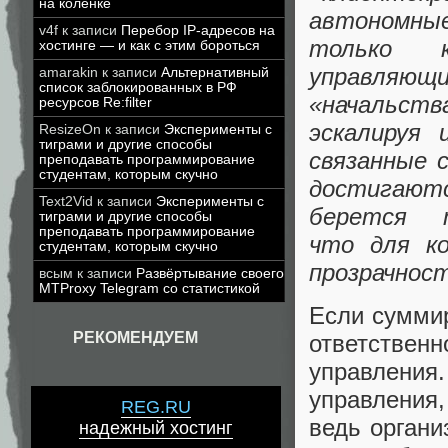
на коленке
автономные
v4f
к записи
Перебор IP-адресов на
только 
хостинге — и как с этим бороться
управляю
amarakin
к записи
Альтернативный
список заблокированных в РФ
«начальст
ресурсов Re:filter
эскалируя 
ResizeOn
к записи
Эксперименты с
тиграми и другие способы
связанные 
преподавать программирование
студентам, которым скучно
достигают
Text2Vid
к записи
Эксперименты с
берется
тиграми и другие способы
преподавать программирование
что для к
студентам, которым скучно
прозрачност
всым
к записи
Развёртывание своего
MTProxy Telegram со статистикой
Если суммир
РЕКОМЕНДУЕМ
ответственн
управления
управления,
REG.RU
ведь органи
надежный хостинг