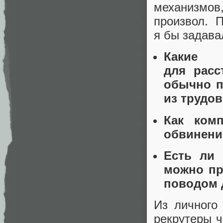
механизмо
произвол. 
я бы задава
Какие 
для расс
обычно п
из трудов
Как ком
обвинени
Есть ли 
можно пр
поводом 
Из личного
рекрутеры ч