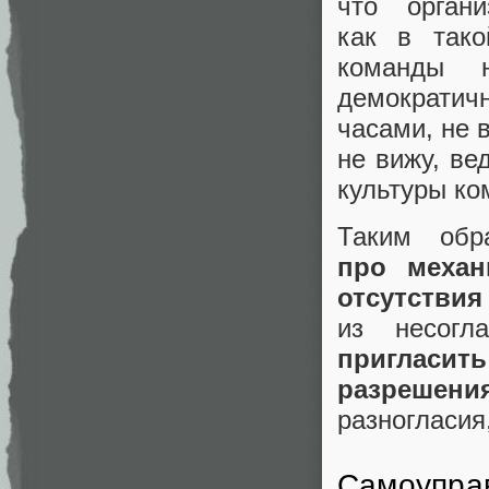
что орган
как в тако
команды 
демократичн
часами, не 
не вижу, ве
культуры ко
Таким обр
про механ
отсутстви
из несог
пригласи
разрешени
разногласия
Самоупра