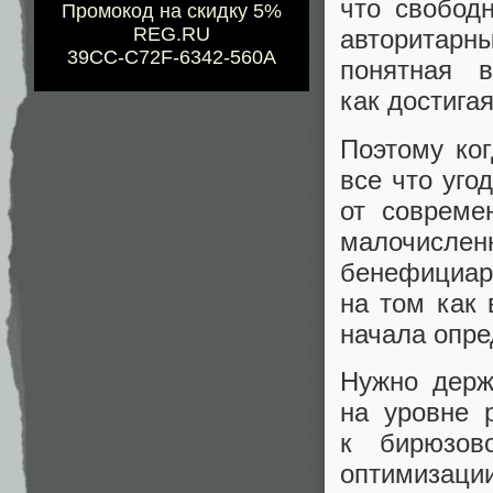
что свобод
Промокод на скидку 5%
REG.RU
авторитарны
39CC-C72F-6342-560A
понятная 
как достига
Поэтому ко
все что уго
от совреме
малочисле
бенефициаро
на том как 
начала опре
Нужно держ
на уровне 
к бирюзов
оптимизаци