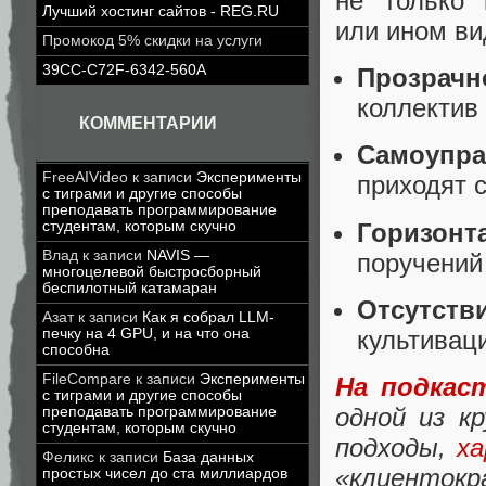
не только 
Лучший хостинг сайтов - REG.RU
или ином в
Промокод 5% скидки на услуги
39CC-C72F-6342-560A
Прозрачн
коллектив
КОММЕНТАРИИ
Самоупра
FreeAIVideo
к записи
Эксперименты
приходят 
с тиграми и другие способы
преподавать программирование
Горизон
студентам, которым скучно
Влад
к записи
NAVIS —
поручений
многоцелевой быстросборный
беспилотный катамаран
Отсутст
Азат
к записи
Как я собрал LLM-
культивац
печку на 4 GPU, и на что она
способна
FileCompare
к записи
Эксперименты
На подкас
с тиграми и другие способы
одной из к
преподавать программирование
студентам, которым скучно
подходы,
х
Феликс
к записи
База данных
«клиенток
простых чисел до ста миллиардов