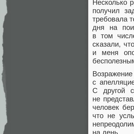
Несколько р
получил за
требовала т
дня на пои
в том числ
сказали, чт
и меня оп
бесполезным
Возражение 
с апелляцие
С другой с
не представ
человек бер
что не усл
непреодоли
на день.