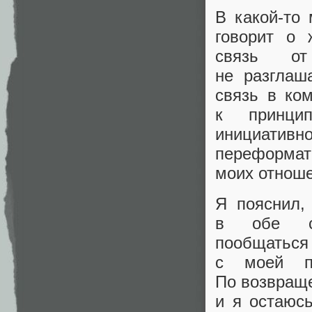
В какой‑то
говорит о 
связь от
не разглаш
связь в ко
к принци
инициативн
переформат
моих отноше
Я пояснил,
в обе ст
пообщаться
с моей п
По возвраще
и я остаюс