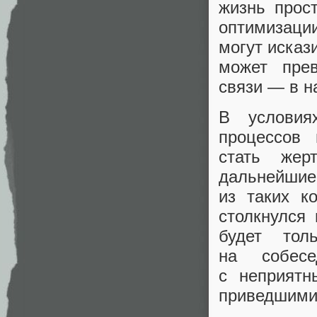
жизнь прос
оптимизаци
могут исказ
может прев
связи — в н
В условия
процессов
стать жер
дальнейши
из таких к
столкнулся
будет то
на собесе
с неприятн
приведшими 