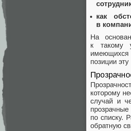
сотрудни
как обс
в компан
На основа
к такому 
имеющихся 
позиции эту
Прозрачно
Прозрачнос
которому не
случай и ч
прозрачные
по списку. 
обратную св