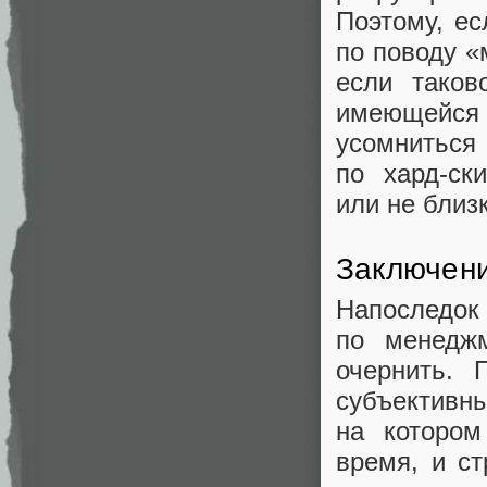
Поэтому, ес
по поводу «
если таков
имеющейся 
усомниться 
по хард‑ск
или не близ
Заключен
Напоследок 
по менеджм
очернить. 
субъективн
на котором
время, и ст