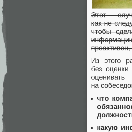
Этот слу
как не след
чтобы сдел
информаци
проактивен, 
Из этого р
без оценки 
оценивать
на собеседо
что комп
обязанно
должност
какую ин