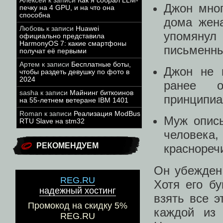
Алексей
к записи
Как я собрал LLM-
Джон мног
печку на 4 GPU, и на что она
способна
дома жена
Любовь
к записи
Huawei
упомянул
официально представила
HarmonyOS 7: какие смартфоны
письменны
получат её первыми
Артем
к записи
Бесплатные боты,
Джон не 
чтобы раздеть девушку по фото в
2024
ранее о
sasha
к записи
Майнинг биткоинов
принципиа
на 55-летнем ветеране IBM 1401
Roman
к записи
Реализация ModBus
Муж описы
RTU Slave на stm32
человек
РЕКОМЕНДУЕМ
краснореч
Он убежден,
REG.RU
Хотя его бу
надежный хостинг
взять все э
Промокод на скидку 5%
каждой из 
REG.RU