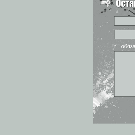
* - обя