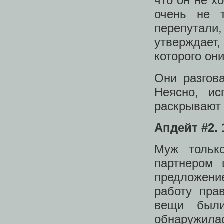
что он не х
очень не т
перепутали
утверждает
которого он
Они разгов
Неясно, и
раскрывают
Апдейт #2. 
Муж тольк
партнером 
предложени
работу пра
вещи были
обнаружила