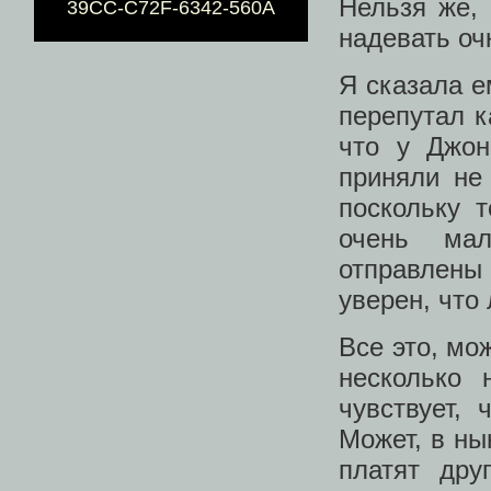
Нельзя же, 
39CC-C72F-6342-560A
надевать оч
Я сказала е
перепутал к
что у Джо
приняли не 
поскольку 
очень мал
отправлены 
уверен, что
Все это, мо
несколько
чувствует, 
Может, в н
платят др