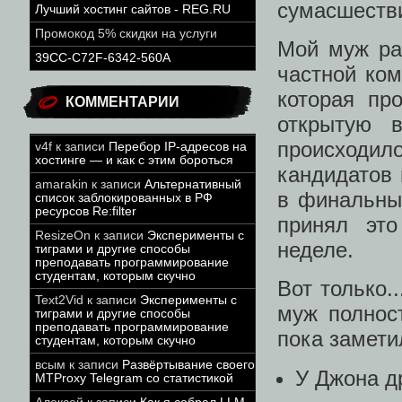
сумасшеств
Лучший хостинг сайтов - REG.RU
Промокод 5% скидки на услуги
Мой муж раб
39CC-C72F-6342-560A
частной ком
которая пр
КОММЕНТАРИИ
открытую 
происходил
v4f
к записи
Перебор IP-адресов на
хостинге — и как с этим бороться
кандидатов 
amarakin
к записи
Альтернативный
в финальны
список заблокированных в РФ
ресурсов Re:filter
принял эт
ResizeOn
к записи
Эксперименты с
неделе.
тиграми и другие способы
преподавать программирование
студентам, которым скучно
Вот только.
Text2Vid
к записи
Эксперименты с
муж полност
тиграми и другие способы
преподавать программирование
пока замети
студентам, которым скучно
всым
к записи
Развёртывание своего
У Джона др
MTProxy Telegram со статистикой