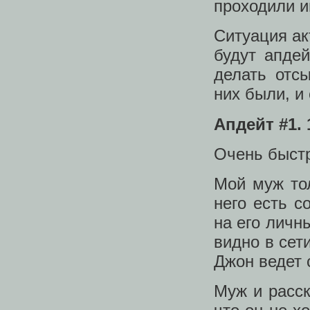
проходили и
Ситуация ак
будут апде
делать отс
них были, и
Апдейт #1. 
Очень быст
Мой муж тол
него есть с
на его личн
видно в сет
Джон ведет 
Муж и расск