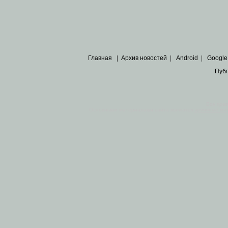
Главная
|
Архив новостей
|
Android
|
Google
Пуб
Все пра
Основными материалами сайта являются
архивные ко