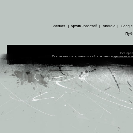
Главная
|
Архив новостей
|
Android
|
Google
Пуб
Все пра
Основными материалами сайта являются
архивные ко