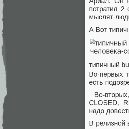
Ариал. Он 
потратил 2 
мыслят люд
А Вот типич
типичный bu
Во-первых т
есть подозр
Во-вторых,
CLOSED, R
надо довес
В релизной 