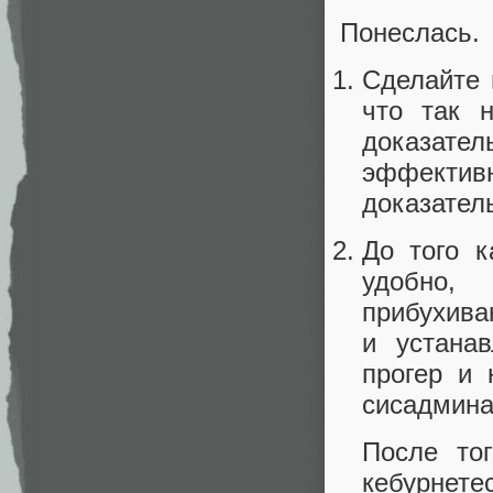
Понеслась.
Сделайте 
что так 
доказат
эффекти
доказател
До того к
удобно,
прибухива
и устана
прогер и 
сисадмина
После то
кебурнет