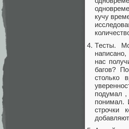
одновре
одновреме
кучу време
исследова
количество
Тесты. М
написано, 
нас получ
багов? По
столько 
увереннос
подумал ,
понимал. 
строчки 
добавляют