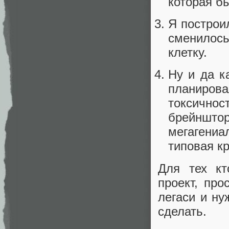
которая б
Я построил
сменилос
клетку.
Ну и да к
планиров
токсично
брейншто
мегагениа
типовая к
Для тех кт
проект, про
легаси и ну
сделать.