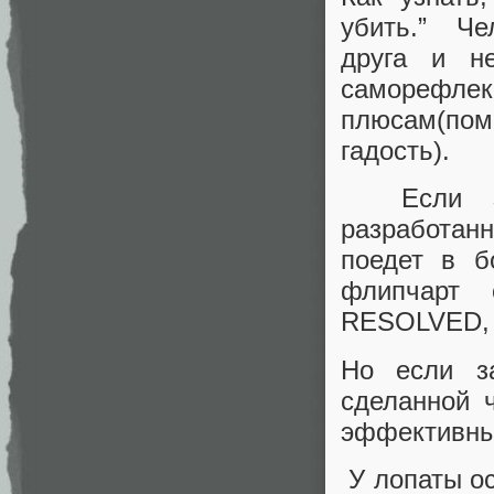
убить.” Че
друга и н
саморефлек
плюсам(пом
гадость).
Если заст
разработан
поедет в б
флипчарт 
RESOLVED,
Но если за
сделанной 
эффективны
У лопаты ос