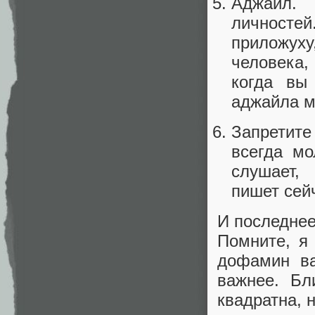
Аджайл.
личносте
приложух
человека,
когда вы
аджайла м
Запретите
всегда мо
слушает,
пишет сей
И последнее
Помните, я
дофамин ва
важнее. Бл
квадратна, 