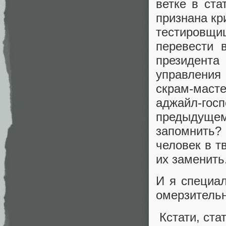
ветке в ст
признана кр
тестировщи
перевести 
президент
управления
скрам-масте
аджайл-го
предыдуще
запомнить
человек в т
их заменить
И я специал
омерзительн
Кстати, ста