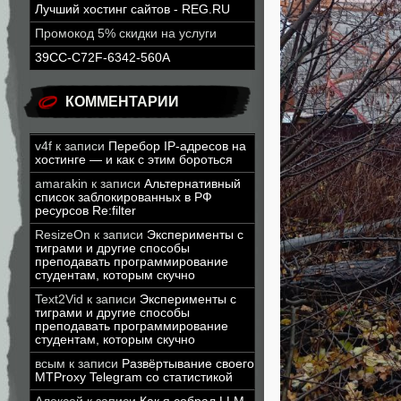
Лучший хостинг сайтов - REG.RU
Промокод 5% скидки на услуги
39CC-C72F-6342-560A
КОММЕНТАРИИ
v4f
к записи
Перебор IP-адресов на
хостинге — и как с этим бороться
amarakin
к записи
Альтернативный
список заблокированных в РФ
ресурсов Re:filter
ResizeOn
к записи
Эксперименты с
тиграми и другие способы
преподавать программирование
студентам, которым скучно
Text2Vid
к записи
Эксперименты с
тиграми и другие способы
преподавать программирование
студентам, которым скучно
всым
к записи
Развёртывание своего
MTProxy Telegram со статистикой