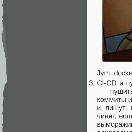
Jvm, docke
CI-CD и п
- пушить
коммиты и
и пишут и
чинят, ес
выморажи