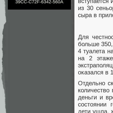
вступается 
39CC-C72F-6342-560A
из 30 сеньо
сыра в прил
Для честно
больше 350,
4 туалета н
на 2 этаже
экстраполя
оказался в 
Отдельно ск
количество 
деньги и вр
состоянии 
дети ушла, 