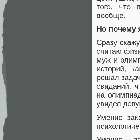
того, что 
вообще.
Но почему 
Сразу скажу
считаю физи
муж и олимп
историй, к
решал задач
свиданий, ч
на олимпиад
увидел деву
Умение зак
психологиче
Умение з