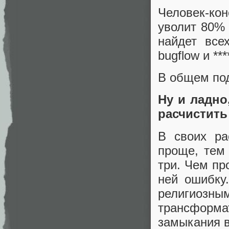
Человек-ко
уволит 80% 
найдет все
bugflow и ***
В общем под
Ну и ладно
расчистить 
В своих ра
проще, тем
три. Чем пр
ней ошибку.
религиозны
трансформат
замыкания в