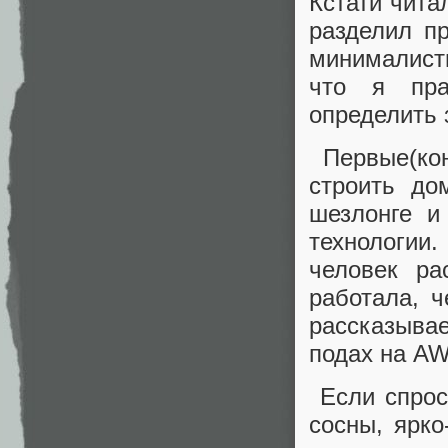
Кстати читал
разделил пр
минималист
что я пра
определить 
Первые(кон
строить до
шезлонге и
технологии
человек ра
работала, ч
рассказыва
подах на AW
Если спрос
сосны, ярко