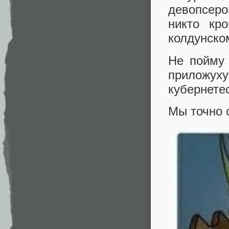
девопсеро
никто кр
колдунско
Не пойму
приложуху
кубернете
Мы точно 