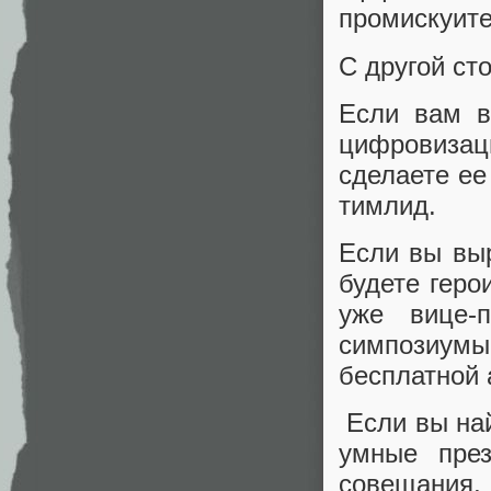
промискуит
С другой ст
Если вам в
цифровизаци
сделаете ее
тимлид.
Если вы выр
будете геро
уже вице-
симпозиум
бесплатной
Если вы най
умные през
совещания,