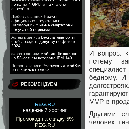
Алексей
к записи
Как я собрал LLM-
печку на 4 GPU, и на что она
способна
Любовь
к записи
Huawei
официально представила
HarmonyOS 7: какие смартфоны
получат её первыми
Артем
к записи
Бесплатные боты,
чтобы раздеть девушку по фото в
2024
И вопрос, к
sasha
к записи
Майнинг биткоинов
на 55-летнем ветеране IBM 1401
почему за
Roman
к записи
Реализация ModBus
специалист
RTU Slave на stm32
бедному. И 
долгостроя
РЕКОМЕНДУЕМ
гарантируют
MVP в прод
REG.RU
надежный хостинг
Другими с
Промокод на скидку 5%
человек тя
REG.RU