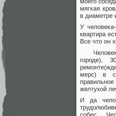
моего сосед
мягкая кров
в диаметре 
У человека
квартира ест
Все что он х
Человека-с
городе), 
ремонте(ж
мерс) в се
правильное
желтухой ле
И да челов
трудолюбив
собес. Че