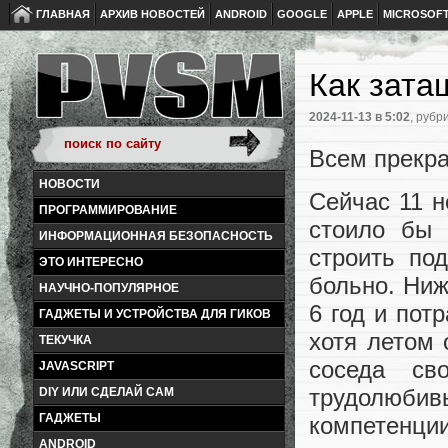
ГЛАВНАЯ
АРХИВ НОВОСТЕЙ
ANDROID
GOOGLE
APPLE
MICROSOF
Как зата
2024-11-13
в 5:02
, рубр
Всем прекра
НОВОСТИ
Сейчас 11 н
ПРОГРАММИРОВАНИЕ
стоило бы 
ИНФОРМАЦИОННАЯ БЕЗОПАСНОСТЬ
строить по
ЭТО ИНТЕРЕСНО
больно. Ниж
НАУЧНО-ПОПУЛЯРНОЕ
6 год и пот
ГАДЖЕТЫ И УСТРОЙСТВА ДЛЯ ГИКОВ
хотя летом 
ТЕКУЧКА
соседа св
JAVASCRIPT
трудолюби
DIY ИЛИ СДЕЛАЙ САМ
ГАДЖЕТЫ
компетенции
ANDROID