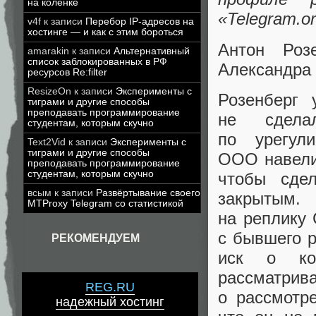
на коленке
«
Telegram.or
v4f
к записи
Перебор IP-адресов на
хостинге — и как с этим бороться
Антон Роз
amarakin
к записи
Альтернативный
список заблокированных в РФ
Александра 
ресурсов Re:filter
ResizeOn
к записи
Эксперименты с
Розенберг 
тиграми и другие способы
преподавать программирование
не сдела
студентам, которым скучно
по урегул
Text2Vid
к записи
Эксперименты с
тиграми и другие способы
ООО навели
преподавать программирование
студентам, которым скучно
чтобы сде
всым
к записи
Развёртывание своего
закрытым.
MTProxy Telegram со статистикой
на реплику 
с бывшего 
РЕКОМЕНДУЕМ
иск о ко
рассматрива
REG.RU
о рассмотре
надежный хостинг