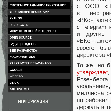
с ООО
«
СИСТЕМНОЕ АДМИНИСТРИРОВАНИЕ
в неспра
УПРАВЛЕНИЕ ПРОЕКТАМИ
«
ВКонтакте»
PYTHON
РАЗРАБОТКА
с Telegram 
ИСКУССТВЕННЫЙ ИНТЕЛЛЕКТ
и другие 
OPEN SOURCE
«
ВКонтакте
БУДУЩЕЕ ЗДЕСЬ
своего быв
ВЕБ-РАЗРАБОТКА
директора
«
КОСМОНАВТИКА
РАЗРАБОТКА ВЕБ-САЙТОВ
То же
,
но б
GOOGLE
утверждает
ЖЕЛЕЗО
Розенберг
LINUX
увольнения
,
АЛГОРИТМЫ
миллиона р
потребовал
ИНФОРМАЦИЯ
держать в т