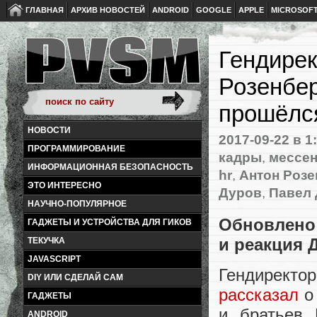
ГЛАВНАЯ
АРХИВ НОВОСТЕЙ
ANDROID
GOOGLE
APPLE
MICROSOF
Гендирек
Розенбер
прошёлся
НОВОСТИ
2017-09-22
в 1
ПРОГРАММИРОВАНИЕ
кадры
,
мессе
ИНФОРМАЦИОННАЯ БЕЗОПАСНОСТЬ
hr
,
Антон Розе
ЭТО ИНТЕРЕСНО
Дуров
,
Павел
НАУЧНО-ПОПУЛЯРНОЕ
Обновлен
ГАДЖЕТЫ И УСТРОЙСТВА ДЛЯ ГИКОВ
и реакция 
ТЕКУЧКА
JAVASCRIPT
Гендирект
DIY ИЛИ СДЕЛАЙ САМ
рассказал
о 
ГАДЖЕТЫ
и братьев 
ANDROID