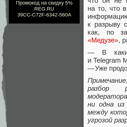
что он не 
Промокод на скидку 5%
на то
,
что 
REG.RU
39CC-C72F-6342-560A
информацию
к разрыву 
как
,
по з
«
Медузе»
, 
— В каки
и Telegram 
— Уже продо
Примечани
разбор р
модератор
ни одна из
между кот
угрозой раз