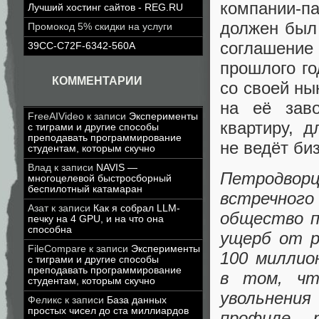
компании-п
Лучший хостинг сайтов - REG.RU
должен был
Промокод 5% скидки на услуги
соглашение
39CC-C72F-6342-560A
прошлого го
КОММЕНТАРИИ
со своей ны
на её зав
FreeAIVideo
к записи
Эксперименты
квартиру
,
д
с тиграми и другие способы
преподавать программирование
не ведёт би
студентам, которым скучно
Влад
к записи
NAVIS —
Петродвор
многоцелевой быстросборный
беспилотный катамаран
встречного
Азат
к записи
Как я собрал LLM-
общество п
печку на 4 GPU, и на что она
способна
ущерб от р
FileCompare
к записи
Эксперименты
100 миллио
с тиграми и другие способы
преподавать программирование
в том
,
чт
студентам, которым скучно
увольнения
Феликс
к записи
База данных
простых чисел до ста миллиардов
профиле р