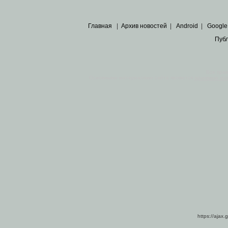
Главная
|
Архив новостей
|
Android
|
Google
Пуб
Все пра
Основными материалами сайта являются
архивные ко
https://ajax.