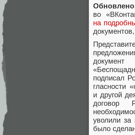
Обновлено
во «ВКонт
на подробн
документов
,
Представит
предложен
документ
«
Беспощад
подписал Ро
гласности
«
и другой д
договор Р
необходим
уволили за 
было сделан